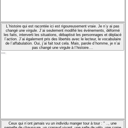
L`histoire qui est racontée ici est rigoureusement vraie. Je n`y ai pas
changé une virgule. J`ai seulement modifié les événements, déformé
les faits, interverti les situations, débaptisé les personnages et déplacé
l`action. J`ai également pris des libertés avec le lecteur, le vocabulaire
de l`affabulation. Oui, j`ai fait tout cela. Mais, parole d`homme, je n`ai
pas changé une virgule à l`histoire....
---
Ceux qui n`ont jamais vu un individu manger tour à tour : " .., une
semelle de chaussure, un crapaud vivant, une selle de vélo, une corne