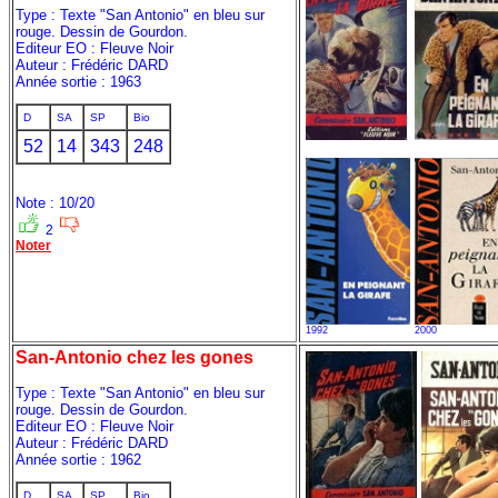
Type : Texte "San Antonio" en bleu sur
rouge. Dessin de Gourdon.
Editeur EO : Fleuve Noir
Auteur : Frédéric DARD
Année sortie : 1963
D
SA
SP
Bio
52
14
343
248
Note : 10/20
2
Noter
1992
2000
San-Antonio chez les gones
Type : Texte "San Antonio" en bleu sur
rouge. Dessin de Gourdon.
Editeur EO : Fleuve Noir
Auteur : Frédéric DARD
Année sortie : 1962
D
SA
SP
Bio