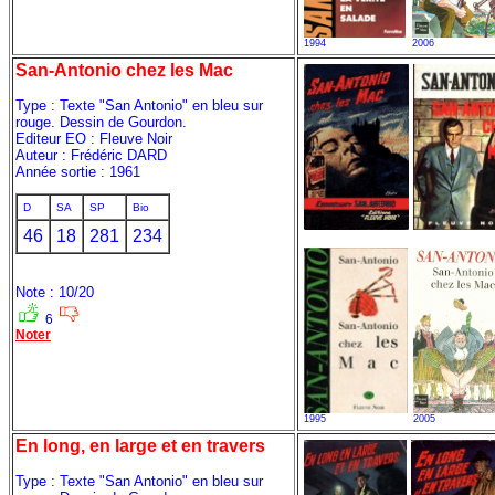
1994
2006
San-Antonio chez les Mac
Type : Texte "San Antonio" en bleu sur
rouge. Dessin de Gourdon.
Editeur EO : Fleuve Noir
Auteur : Frédéric DARD
Année sortie : 1961
D
SA
SP
Bio
46
18
281
234
Note : 10/20
6
Noter
1995
2005
En long, en large et en travers
Type : Texte "San Antonio" en bleu sur