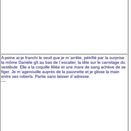
A peine ai-je franchi le seuil que je m`arrête, pétrifié par la surprise :
la môme Danièle gît au bas de l`escalier, la tête sur le carrelage du
vestibule. Elle a la coquille fêlée et une mare de sang achève de se
figer. Je m`agenouille auprès de la pauvrette et je glisse la main
entre ses roberts. Partie sans laisser d`adresse.
---