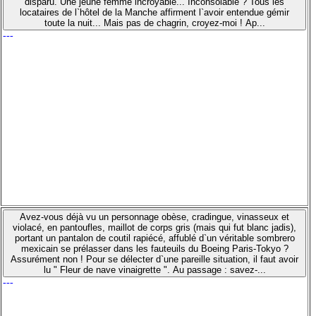
disparu. Une jeune femme incroyable... Inconsolable ? Tous les
locataires de l`hôtel de la Manche affirment l`avoir entendue gémir
toute la nuit... Mais pas de chagrin, croyez-moi ! Ap...
---
Avez-vous déjà vu un personnage obèse, cradingue, vinasseux et
violacé, en pantoufles, maillot de corps gris (mais qui fut blanc jadis),
portant un pantalon de coutil rapiécé, affublé d`un véritable sombrero
mexicain se prélasser dans les fauteuils du Boeing Paris-Tokyo ?
Assurément non ! Pour se délecter d`une pareille situation, il faut avoir
lu " Fleur de nave vinaigrette ". Au passage : savez-...
---