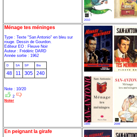
2010
Ménage tes méninges
Type : Texte "San Antonio" en bleu sur
rouge. Dessin de Gourdon.
Editeur EO : Fleuve Noir
Auteur : Frédéric DARD
Année sortie : 1962
D
SA
SP
Bio
48
11
305
240
Note : 10/20
2
Noter
1995
2006
En peignant la girafe