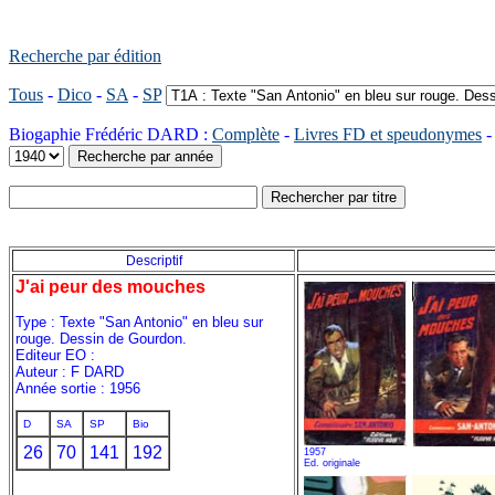
Recherche par édition
Tous
-
Dico
-
SA
-
SP
Biogaphie Frédéric DARD :
Complète
-
Livres FD et speudonymes
Descriptif
J'ai peur des mouches
Type : Texte "San Antonio" en bleu sur
rouge. Dessin de Gourdon.
Editeur EO :
Auteur : F DARD
Année sortie : 1956
D
SA
SP
Bio
26
70
141
192
1957
Ed. originale