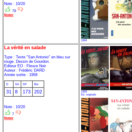
Note : 10/20
78
Noter
1994
La vérité en salade
Type : Texte "San Antonio" en bleu sur
rouge. Dessin de Gourdon.
Editeur EO : Fleuve Noir
Auteur : Frédéric DARD
Année sortie : 1958
D
SA
SP
Bio
31
8
173
202
1958
Ed. originale
Note : 10/20
7
Noter