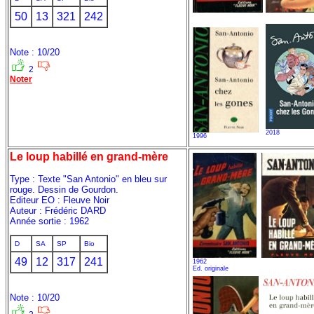
50
13
321
242
Note : 10/20
2
Noter
2018
1996
Le loup habillé en grand-mère
Type : Texte "San Antonio" en bleu sur
rouge. Dessin de Gourdon.
Editeur EO : Fleuve Noir
Auteur : Frédéric DARD
Année sortie : 1962
D
SA
SP
Bio
49
12
317
241
1962
Ed. originale
Note : 10/20