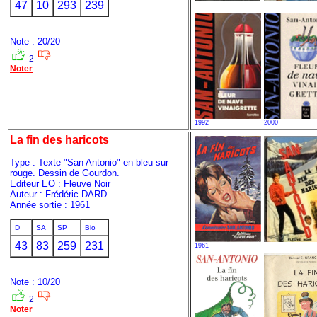
47
10
293
239
Note : 20/20
2
Noter
1992
2000
La fin des haricots
Type : Texte "San Antonio" en bleu sur
rouge. Dessin de Gourdon.
Editeur EO : Fleuve Noir
Auteur : Frédéric DARD
Année sortie : 1961
D
SA
SP
Bio
43
83
259
231
1961
Note : 10/20
2
Noter