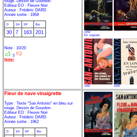
rouge. Dessin de Gourdon.
Editeur EO : Fleuve Noir
Auteur : Frédéric DARD
Année sortie : 1958
D
SA
SP
Bio
30
7
163
201
1958
Ed. originale
Note : 10/20
3
Noter
1992
2000
Fleur de nave vinaigrette
Type : Texte "San Antonio" en bleu sur
rouge. Dessin de Gourdon.
Editeur EO : Fleuve Noir
Auteur : Frédéric DARD
Année sortie : 1962
D
SA
SP
Bio