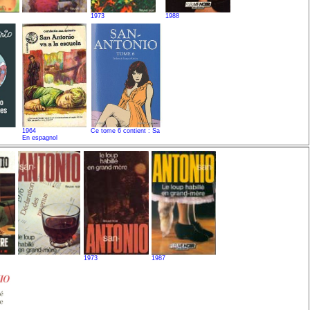
1973
1988
1964
Ce tome 6 contient : Sa
En espagnol
1973
1987