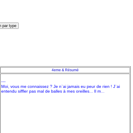
4eme & Résumé
---
Moi, vous me connaissez ? Je n`ai jamais eu peur de rien ! J`ai
entendu siffler pas mal de balles à mes oreilles... Il m...