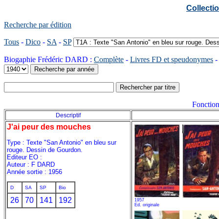
Collect
Recherche par édition
Tous
-
Dico
-
SA
-
SP
Biogaphie Frédéric DARD :
Complète
-
Livres FD et speudonymes
Fonction
Descriptif
J'ai peur des mouches
Type : Texte "San Antonio" en bleu sur
rouge. Dessin de Gourdon.
Editeur EO :
Auteur : F DARD
Année sortie : 1956
D
SA
SP
Bio
26
70
141
192
1957
Ed. originale