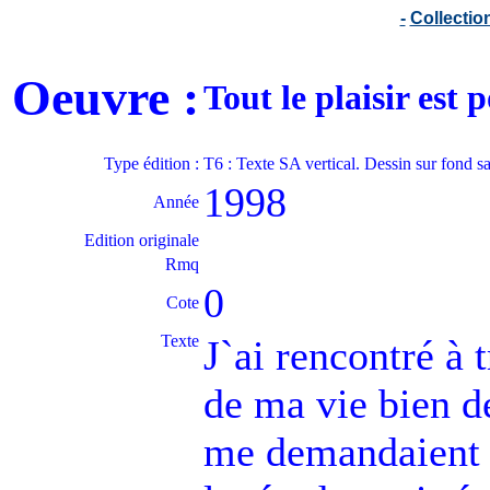
-
Collecti
Oeuvre :
Tout le plaisir es
Type édition :
T6 : Texte SA vertical. Dessin sur fond s
1998
Année
Edition originale
Rmq
0
Cote
Texte
J`ai rencontré à 
de ma vie bien d
me demandaient d