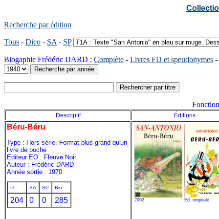
Collect
Recherche par édition
Tous
-
Dico
-
SA
-
SP
Biogaphie Frédéric DARD :
Complète
-
Livres FD et speudonymes
Fonction
Descriptif
Éditions
Béru-Béru
Type : Hors série. Format plus grand qu'un
livre de poche
Editeur EO : Fleuve Noir
Auteur : Frédéric DARD
Année sortie : 1970
D
SA
SP
Bio
204
0
0
285
2002
Ed. originale