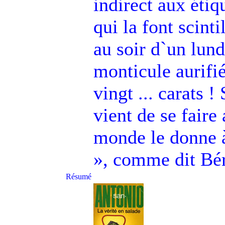
indirect aux étiq
qui la font scint
au soir d`un lun
monticule aurifié
vingt ... carats 
vient de se faire
monde le donne à
», comme dit Béru
Résumé