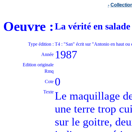
-
Collecti
Oeuvre :
La vérité en salad
Type édition :
T4 : "San" écrit sur "Antonio en haut ou
1987
Année
Edition originale
Rmq
0
Cote
Texte
Le maquillage d
une terre trop cui
sur le goitre, de