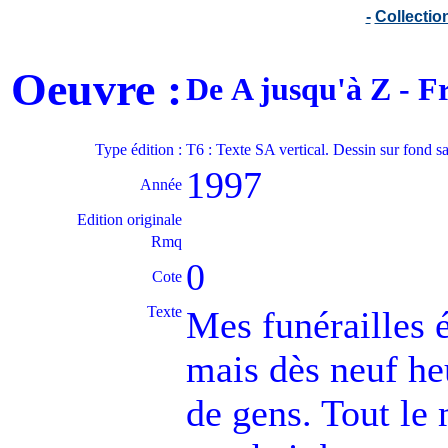
-
Collecti
Oeuvre :
De A jusqu'à Z - 
Type édition :
T6 : Texte SA vertical. Dessin sur fond s
1997
Année
Edition originale
Rmq
0
Cote
Texte
Mes funérailles 
mais dès neuf heu
de gens. Tout le