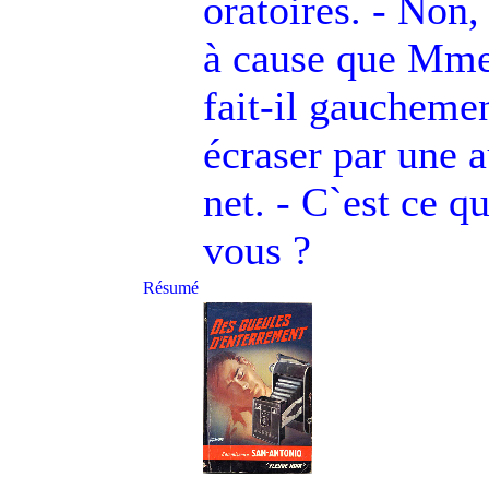
oratoires. - Non,
à cause que Mme 
fait-il gauchement
écraser par une a
net. - C`est ce q
vous ?
Résumé