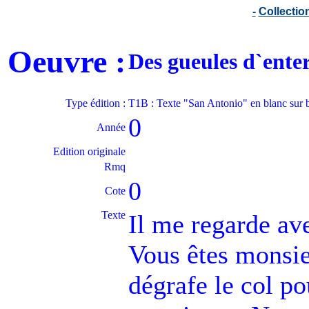
-
Collecti
Oeuvre :
Des gueules d`ent
Type édition :
T1B : Texte "San Antonio" en blanc sur
0
Année
Edition originale
Rmq
0
Cote
Texte
Il me regarde ave
Vous êtes monsieu
dégrafe le col po