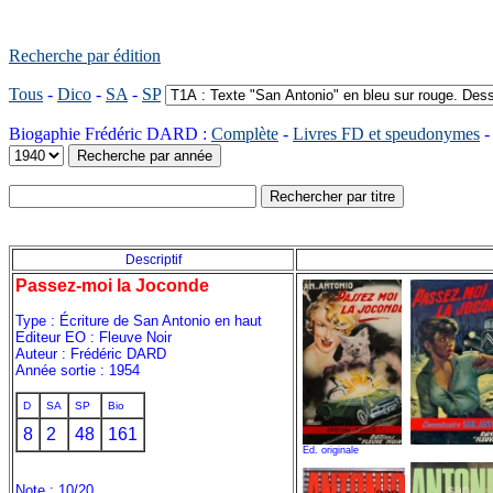
Recherche par édition
Tous
-
Dico
-
SA
-
SP
Biogaphie Frédéric DARD :
Complète
-
Livres FD et speudonymes
Descriptif
Passez-moi la Joconde
Type : Écriture de San Antonio en haut
Editeur EO : Fleuve Noir
Auteur : Frédéric DARD
Année sortie : 1954
D
SA
SP
Bio
8
2
48
161
Ed. originale
Note : 10/20