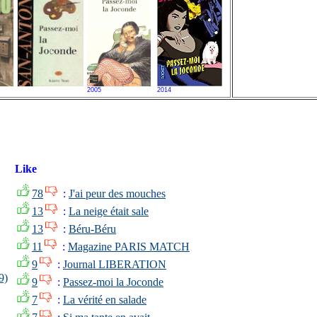
2005
2014
Like
78
:
J'ai peur des mouches
13
:
La neige était sale
13
:
Béru-Béru
11
:
Magazine PARIS MATCH
9
:
Journal LIBERATION
9)
9
:
Passez-moi la Joconde
7
:
La vérité en salade