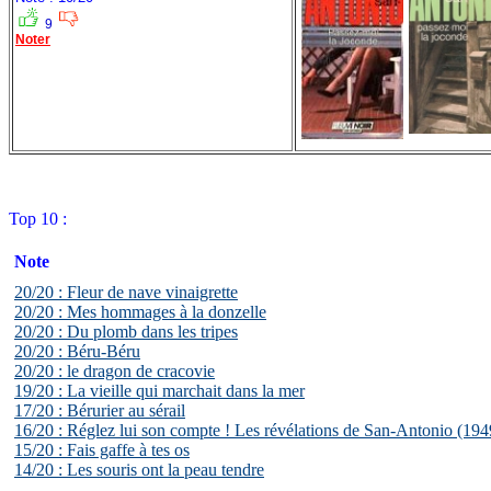
9
Noter
Top 10 :
Note
20/20 : Fleur de nave vinaigrette
20/20 : Mes hommages à la donzelle
20/20 : Du plomb dans les tripes
20/20 : Béru-Béru
20/20 : le dragon de cracovie
19/20 : La vieille qui marchait dans la mer
17/20 : Bérurier au sérail
16/20 : Réglez lui son compte ! Les révélations de San-Antonio (194
15/20 : Fais gaffe à tes os
14/20 : Les souris ont la peau tendre