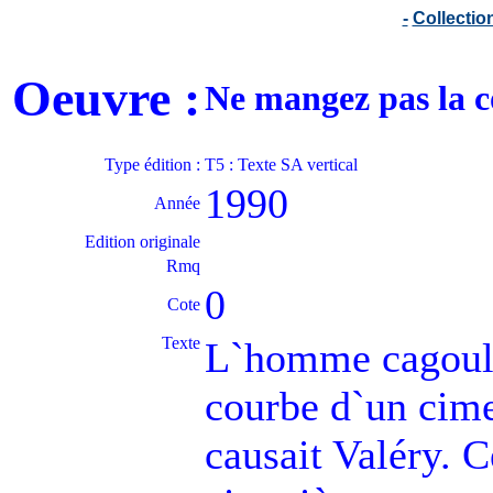
-
Collecti
Oeuvre :
Ne mangez pas la 
Type édition :
T5 : Texte SA vertical
1990
Année
Edition originale
Rmq
0
Cote
Texte
L`homme cagoulé 
courbe d`un cime
causait Valéry. 