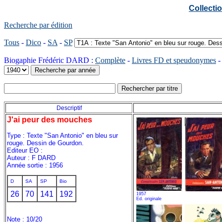
Collect
Recherche par édition
Tous
-
Dico
-
SA
-
SP
Biogaphie Frédéric DARD :
Complète
-
Livres FD et speudonymes
Descriptif
J'ai peur des mouches
Type : Texte "San Antonio" en bleu sur
rouge. Dessin de Gourdon.
Editeur EO :
Auteur : F DARD
Année sortie : 1956
D
SA
SP
Bio
26
70
141
192
1957
Ed. originale
Note : 10/20