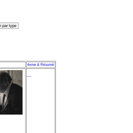
4eme & Résumé
---