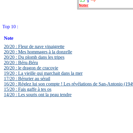
9
Noter
Top 10 :
Note
20/20 : Fleur de nave vinaigrette
20/20 : Mes hommages à la donzelle
20/20 : Du plomb dans les tripes
20/20 : Béru-Béru
20/20 : le dragon de cracovie
19/20 : La vieille qui marchait dans la mer
17/20 : Bérurier au sérail
16/20 : Réglez lui son compte ! Les révélations de San-Antonio (194
15/20 : Fais gaffe à tes os
14/20 : Les souris ont la peau tendre