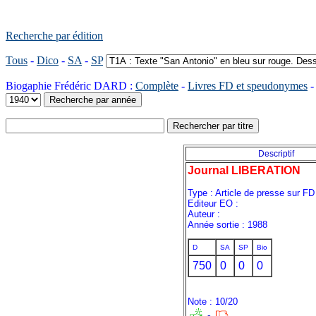
Recherche par édition
Tous
-
Dico
-
SA
-
SP
Biogaphie Frédéric DARD :
Complète
-
Livres FD et speudonymes
Descriptif
Journal LIBERATION
Type : Article de presse sur FD
Editeur EO :
Auteur :
Année sortie : 1988
D
SA
SP
Bio
750
0
0
0
Note : 10/20