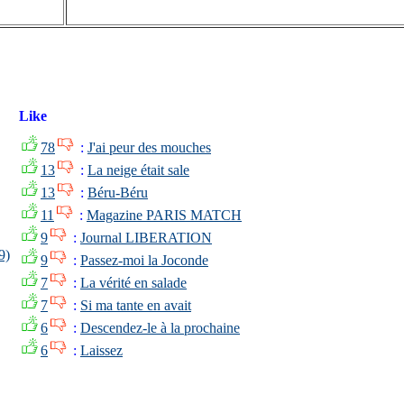
Like
78
:
J'ai peur des mouches
13
:
La neige était sale
13
:
Béru-Béru
11
:
Magazine PARIS MATCH
9
:
Journal LIBERATION
9)
9
:
Passez-moi la Joconde
7
:
La vérité en salade
7
:
Si ma tante en avait
6
:
Descendez-le à la prochaine
6
:
Laissez