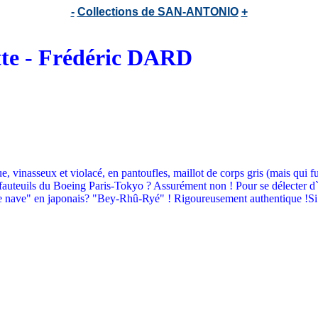
-
Collections de SAN-ANTONIO
+
tte - Frédéric DARD
vinasseux et violacé, en pantoufles, maillot de corps gris (mais qui fut
fauteuils du Boeing Paris-Tokyo ? Assurément non ! Pour se délecter d`une
e nave" en japonais? "Bey-Rhû-Ryé" ! Rigoureusement authentique !Si 