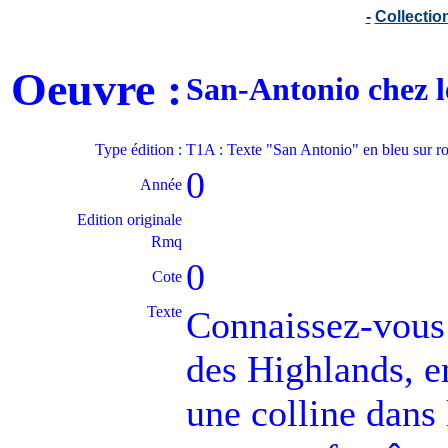
-
Collecti
Oeuvre :
San-Antonio chez 
Type édition :
T1A : Texte "San Antonio" en bleu sur r
0
Année
Edition originale
Rmq
0
Cote
Texte
Connaissez-vous 
des Highlands, e
une colline dans