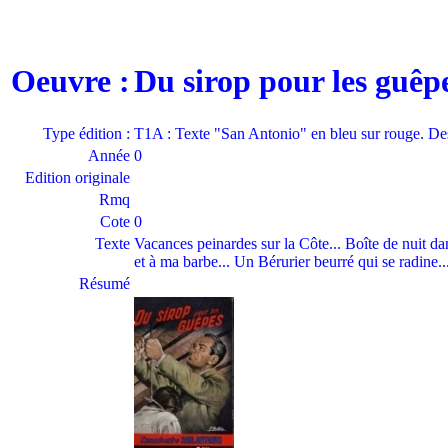
Oeuvre :
Du sirop pour les guê
Type édition :
T1A : Texte "San Antonio" en bleu sur rouge. D
Année
0
Edition originale
Rmq
Cote
0
Texte
Vacances peinardes sur la Côte... Boîte de nuit da
et à ma barbe... Un Bérurier beurré qui se radine..
Résumé