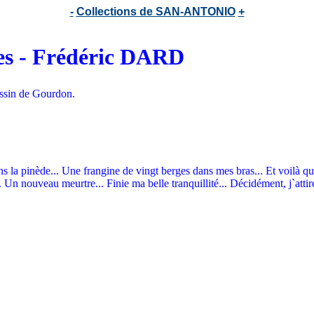
-
Collections de SAN-ANTONIO
+
pes - Frédéric DARD
essin de Gourdon.
ns la pinède... Une frangine de vingt berges dans mes bras... Et voilà qu
. Un nouveau meurtre... Finie ma belle tranquillité... Décidément, j`attir