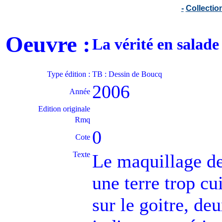
-
Collecti
Oeuvre :
La vérité en salad
Type édition :
TB : Dessin de Boucq
2006
Année
Edition originale
Rmq
0
Cote
Texte
Le maquillage d
une terre trop cui
sur le goitre, de