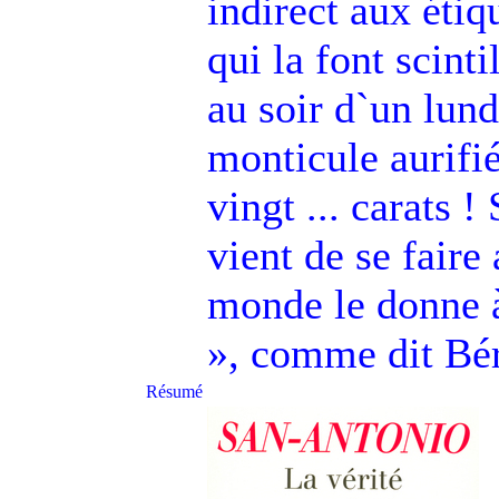
indirect aux étiq
qui la font scint
au soir d`un lun
monticule aurifié
vingt ... carats 
vient de se faire
monde le donne à
», comme dit Béru
Résumé