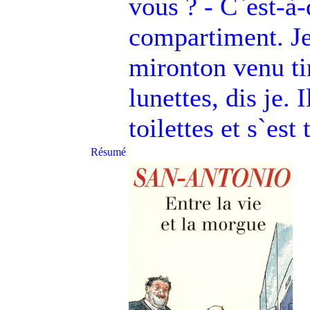
vous ? - C`est-à-
compartiment. Je
mironton venu tir
lunettes, dis je. 
toilettes et s`es
Résumé