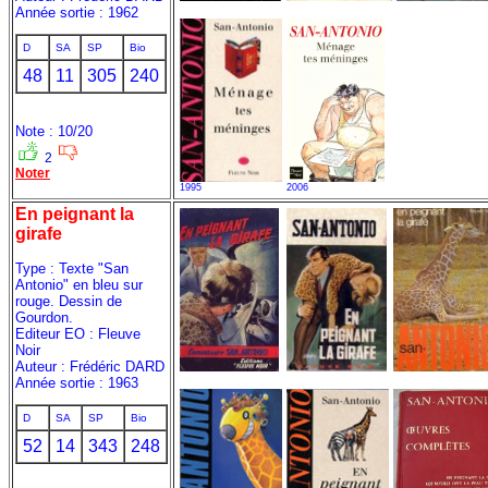
Année sortie : 1962
D
SA
SP
Bio
48
11
305
240
Note : 10/20
2
Noter
1995
2006
En peignant la
girafe
Type : Texte "San
Antonio" en bleu sur
rouge. Dessin de
Gourdon.
Editeur EO : Fleuve
Noir
Auteur : Frédéric DARD
Année sortie : 1963
D
SA
SP
Bio
52
14
343
248