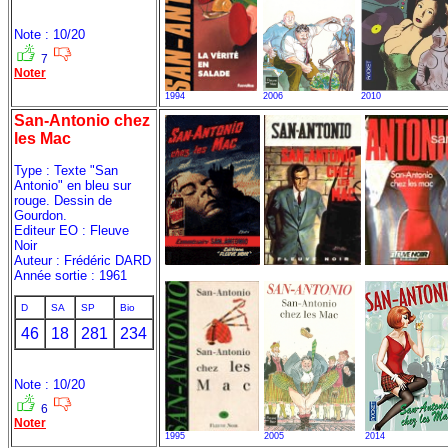
Note : 10/20
7
Noter
1994
2006
2010
San-Antonio chez
les Mac
Type : Texte "San
Antonio" en bleu sur
rouge. Dessin de
Gourdon.
Editeur EO : Fleuve
Noir
Auteur : Frédéric DARD
Année sortie : 1961
D
SA
SP
Bio
46
18
281
234
Note : 10/20
6
Noter
1995
2005
2014