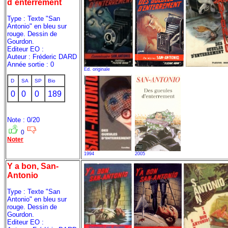
d`enterrement
Type : Texte "San
Antonio" en bleu sur
rouge. Dessin de
Gourdon.
Editeur EO :
Auteur : Fréderic DARD
Année sortie : 0
Ed. originale
D
SA
SP
Bio
0
0
0
189
Note : 0/20
0
Noter
1994
2005
Y a bon, San-
Antonio
Type : Texte "San
Antonio" en bleu sur
rouge. Dessin de
Gourdon.
Editeur EO :