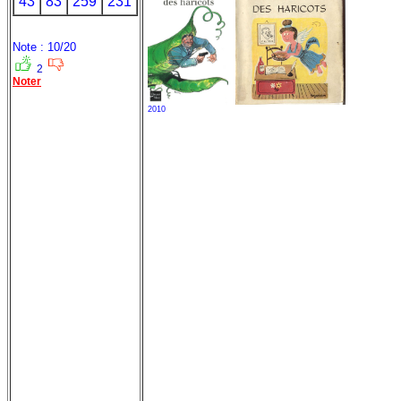
43
83
259
231
Note : 10/20
2
Noter
2010