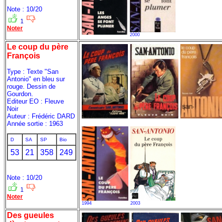
Note : 10/20
1
Noter
2000
Le coup du père
François
Type : Texte "San
Antonio" en bleu sur
rouge. Dessin de
Gourdon.
Editeur EO : Fleuve
Noir
Auteur : Frédéric DARD
Année sortie : 1963
D
SA
SP
Bio
53
21
358
249
Note : 10/20
1
Noter
1994
2003
Des gueules