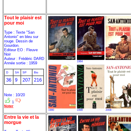
Tout le plaisir est
pour moi
Type : Texte "San
Antonio" en bleu sur
rouge. Dessin de
Gourdon.
Editeur EO : Fleuve
Noir
Auteur : Frédéric DARD
1964
Année sortie : 1959
D
SA
SP
Bio
36
9
207
216
Note : 10/20
1
Noter
1990
1998
2008
Entre la vie et la
morgue