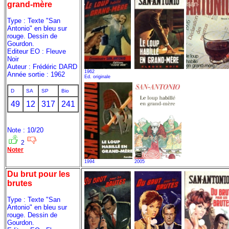
grand-mère
Type : Texte "San
Antonio" en bleu sur
rouge. Dessin de
Gourdon.
Editeur EO : Fleuve
Noir
Auteur : Frédéric DARD
1962
Année sortie : 1962
Ed. originale
D
SA
SP
Bio
49
12
317
241
Note : 10/20
2
Noter
1994
2005
Du brut pour les
brutes
Type : Texte "San
Antonio" en bleu sur
rouge. Dessin de
Gourdon.