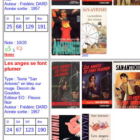
Auteur : Frédéric DARD
Année sortie : 1957
D
SA
SP
Bio
25
68
129
191
Note : 10/20
1
Noter
2005
Les anges se font
plumer
Type : Texte "San
Antonio" en bleu sur
rouge. Dessin de
Gourdon.
Editeur EO : Fleuve
Noir
Auteur : Frédéric DARD
Année sortie : 1957
D
SA
SP
Bio
24
67
123
190