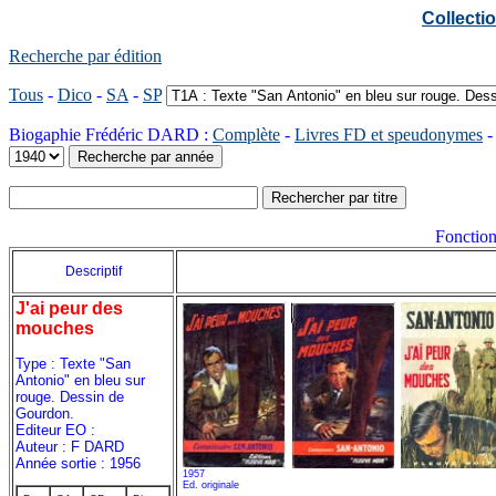
Collect
Recherche par édition
Tous
-
Dico
-
SA
-
SP
Biogaphie Frédéric DARD :
Complète
-
Livres FD et speudonymes
Fonction
Descriptif
J'ai peur des
mouches
Type : Texte "San
Antonio" en bleu sur
rouge. Dessin de
Gourdon.
Editeur EO :
Auteur : F DARD
Année sortie : 1956
1957
Ed. originale