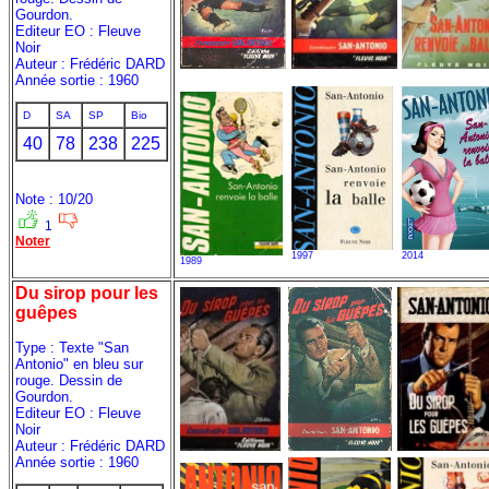
Gourdon.
Editeur EO : Fleuve
Noir
Auteur : Frédéric DARD
Année sortie : 1960
D
SA
SP
Bio
40
78
238
225
Note : 10/20
1
Noter
1997
2014
1989
Du sirop pour les
guêpes
Type : Texte "San
Antonio" en bleu sur
rouge. Dessin de
Gourdon.
Editeur EO : Fleuve
Noir
Auteur : Frédéric DARD
Année sortie : 1960