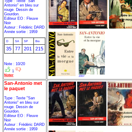
Type : Texte "San
Antonio" en bleu sur
rouge. Dessin de
Gourdon.
Editeur EO : Fleuve
Noir
Auteur : Frédéric DARD
Année sortie : 1959
D
SA
SP
Bio
35
77
201
215
Note : 10/20
1
Noter
2007
San-Antonio met
le paquet
Type : Texte "San
Antonio" en bleu sur
rouge. Dessin de
Gourdon.
Editeur EO : Fleuve
Noir
Auteur : Frédéric DARD
Année sortie : 1959