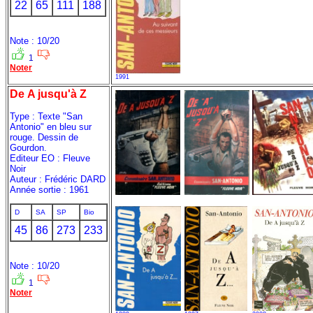
22
65
111
188
Note : 10/20
1
Noter
1991
De A jusqu'à Z
Type : Texte "San
Antonio" en bleu sur
rouge. Dessin de
Gourdon.
Editeur EO : Fleuve
Noir
Auteur : Frédéric DARD
Année sortie : 1961
D
SA
SP
Bio
45
86
273
233
Note : 10/20
1
Noter