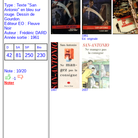
Type : Texte "San
Antonio" en bleu sur
rouge. Dessin de
Gourdon.
Editeur EO : Fleuve
Noir
Auteur : Frédéric DARD
1961
Année sortie : 1961
Ed. originale
D
SA
SP
Bio
42
81
250
230
Note : 10/20
-1
Noter
1997
2007