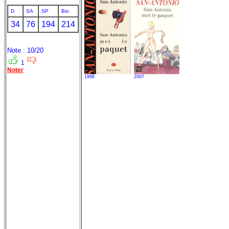
D
SA
SP
Bio
34
76
194
214
Note : 10/20
1
Noter
1996
2007