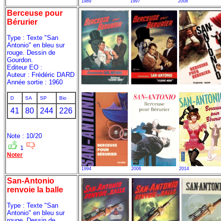
1989
1997
2008
Berceuse pour
Bérurier
Type : Texte "San
Antonio" en bleu sur
rouge. Dessin de
Gourdon.
Editeur EO :
Auteur : Frédéric DARD
Année sortie : 1960
D
SA
SP
Bio
41
80
244
226
Note : 10/20
1
Noter
1994
2006
2014
San-Antonio
renvoie la balle
Type : Texte "San
Antonio" en bleu sur
rouge. Dessin de