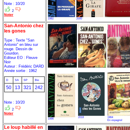
Note : 10/20
2
Noter
1992
2000
San-Antonio chez
les gones
Type : Texte "San
Antonio" en bleu sur
rouge. Dessin de
Gourdon.
Editeur EO : Fleuve
Noir
Auteur : Frédéric DARD
Année sortie : 1962
D
SA
SP
Bio
50
13
321
242
Note : 10/20
2
Noter
2018
1964
1996
En espagnol
Le loup habillé en