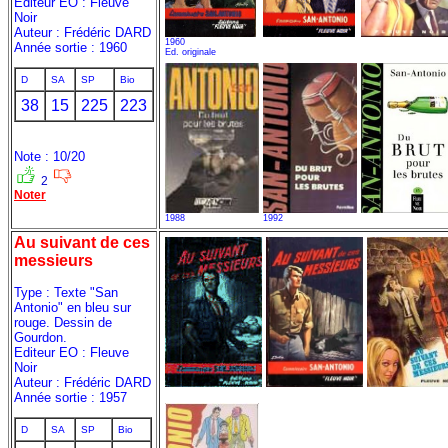
Editeur EO : Fleuve
Noir
Auteur : Frédéric DARD
1960
Année sortie : 1960
Ed. originale
D
SA
SP
Bio
38
15
225
223
Note : 10/20
2
Noter
1988
1992
Au suivant de ces
messieurs
Type : Texte "San
Antonio" en bleu sur
rouge. Dessin de
Gourdon.
Editeur EO : Fleuve
Noir
Auteur : Frédéric DARD
Année sortie : 1957
D
SA
SP
Bio