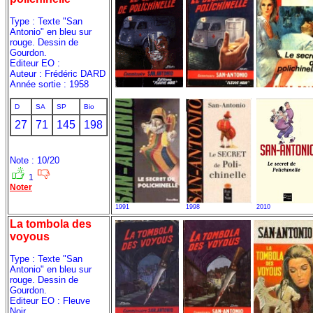
Type : Texte "San
Antonio" en bleu sur
rouge. Dessin de
Gourdon.
Editeur EO :
Auteur : Frédéric DARD
Année sortie : 1958
D
SA
SP
Bio
27
71
145
198
Note : 10/20
1
Noter
1991
1998
2010
La tombola des
voyous
Type : Texte "San
Antonio" en bleu sur
rouge. Dessin de
Gourdon.
Editeur EO : Fleuve
Noir