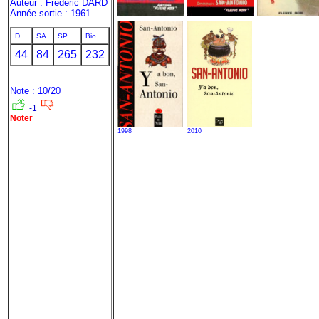
Auteur : Frédéric DARD
Année sortie : 1961
D
SA
SP
Bio
44
84
265
232
Note : 10/20
-1
Noter
1998
2010