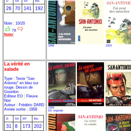
D
SA
SP
Bio
26
70
141
192
Note : 10/20
78
Noter
1994
2003
La vérité en
salade
Type : Texte "San
Antonio" en bleu sur
rouge. Dessin de
Gourdon.
Editeur EO : Fleuve
Noir
Auteur : Frédéric DARD
1958
Année sortie : 1958
Ed. originale
D
SA
SP
Bio
31
8
173
202