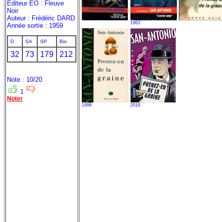
Editeur EO : Fleuve
Noir
Auteur : Frédéric DARD
1963
Année sortie : 1959
D
SA
SP
Bio
32
73
179
212
Note : 10/20
1
Noter
1996
2016