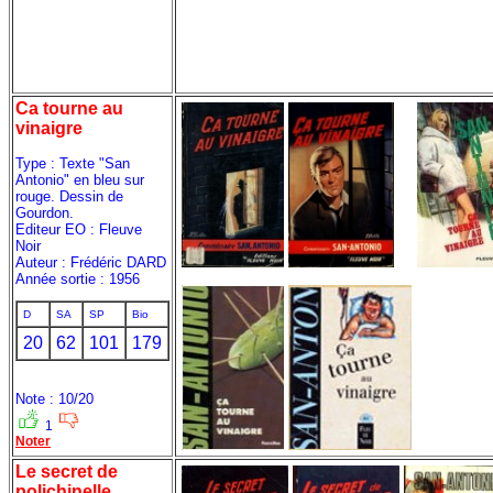
Ca tourne au
vinaigre
Type : Texte "San
Antonio" en bleu sur
rouge. Dessin de
Gourdon.
Editeur EO : Fleuve
Noir
Auteur : Frédéric DARD
Année sortie : 1956
D
SA
SP
Bio
20
62
101
179
Note : 10/20
1
Noter
Le secret de
polichinelle