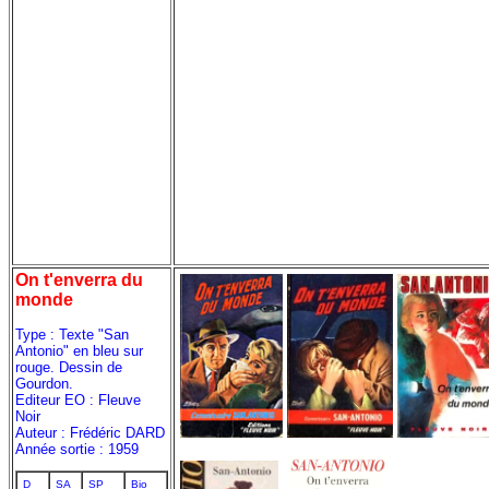
On t'enverra du
monde
Type : Texte "San
Antonio" en bleu sur
rouge. Dessin de
Gourdon.
Editeur EO : Fleuve
Noir
Auteur : Frédéric DARD
Année sortie : 1959
D
SA
SP
Bio