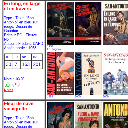
En long, en large
et en travers
Type : Texte "San
Antonio" en bleu sur
rouge. Dessin de
Gourdon.
Editeur EO : Fleuve
Noir
Auteur : Frédéric DARD
1958
Année sortie : 1958
Ed. originale
D
SA
SP
Bio
30
7
163
201
Note : 10/20
3
Noter
1992
2000
2009
Fleur de nave
vinaigrette
Type : Texte "San
Antonio" en bleu sur
rouge. Dessin de