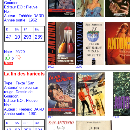
Gourdon.
Editeur EO : Fleuve
Noir
Auteur : Frédéric DARD
Année sortie : 1962
D
SA
SP
Bio
47
10
293
239
Note : 20/20
2
Noter
1992
2000
La fin des haricots
Type : Texte "San
Antonio" en bleu sur
rouge. Dessin de
Gourdon.
Editeur EO : Fleuve
Noir
Auteur : Frédéric DARD
Année sortie : 1961
1961
1978
D
SA
SP
Bio