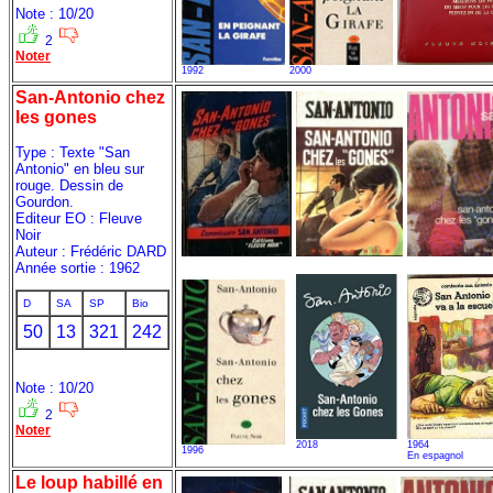
Note : 10/20
2
Noter
1992
2000
San-Antonio chez
les gones
Type : Texte "San
Antonio" en bleu sur
rouge. Dessin de
Gourdon.
Editeur EO : Fleuve
Noir
Auteur : Frédéric DARD
Année sortie : 1962
D
SA
SP
Bio
50
13
321
242
Note : 10/20
2
Noter
2018
1964
1996
En espagnol
Le loup habillé en