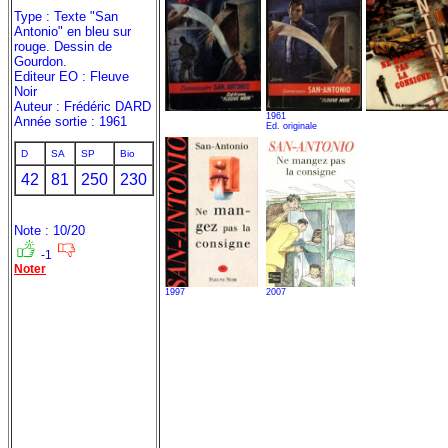
Type : Texte "San
Antonio" en bleu sur
rouge. Dessin de
Gourdon.
Editeur EO : Fleuve
Noir
Auteur : Frédéric DARD
1961
Année sortie : 1961
Ed. originale
D
SA
SP
Bio
42
81
250
230
Note : 10/20
-1
Noter
1997
2007