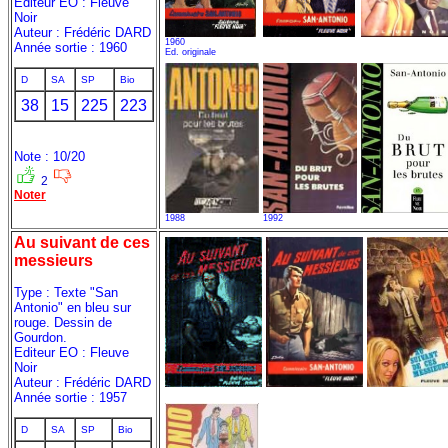
Editeur EO : Fleuve
Noir
Auteur : Frédéric DARD
1960
Année sortie : 1960
Ed. originale
D
SA
SP
Bio
38
15
225
223
Note : 10/20
2
Noter
1988
1992
Au suivant de ces
messieurs
Type : Texte "San
Antonio" en bleu sur
rouge. Dessin de
Gourdon.
Editeur EO : Fleuve
Noir
Auteur : Frédéric DARD
Année sortie : 1957
D
SA
SP
Bio