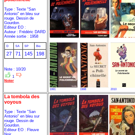
Type : Texte "San
Antonio" en bleu sur
rouge. Dessin de
Gourdon.
Editeur EO :
Auteur : Frédéric DARD
Année sortie : 1958
D
SA
SP
Bio
27
71
145
198
Note : 10/20
1
Noter
1991
1998
2010
La tombola des
voyous
Type : Texte "San
Antonio" en bleu sur
rouge. Dessin de
Gourdon.
Editeur EO : Fleuve
Noir