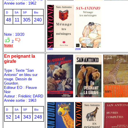
Année sortie : 1962
D
SA
SP
Bio
48
11
305
240
Note : 10/20
2
Noter
1995
2006
En peignant la
girafe
Type : Texte "San
Antonio" en bleu sur
rouge. Dessin de
Gourdon.
Editeur EO : Fleuve
Noir
Auteur : Frédéric DARD
Année sortie : 1963
D
SA
SP
Bio
52
14
343
248