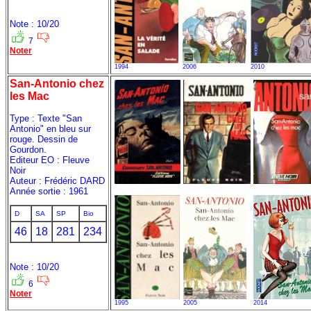
Note : 10/20
7
Noter
1994
2006
2010
San-Antonio chez
les Mac
Type : Texte "San
Antonio" en bleu sur
rouge. Dessin de
Gourdon.
Editeur EO : Fleuve
Noir
Auteur : Frédéric DARD
Année sortie : 1961
D
SA
SP
Bio
46
18
281
234
Note : 10/20
6
Noter
1995
2005
2014