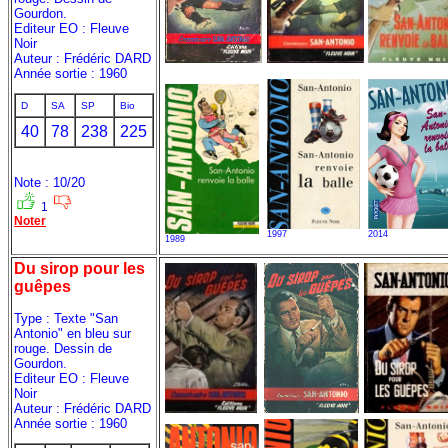
Gourdon.
Editeur EO : Fleuve
Noir
Auteur : Frédéric DARD
Année sortie : 1960
D
SA
SP
Bio
40
78
238
225
Note : 10/20
1
Noter
1997
2014
1989
Du sirop pour les
guêpes
Type : Texte "San
Antonio" en bleu sur
rouge. Dessin de
Gourdon.
Editeur EO : Fleuve
Noir
Auteur : Frédéric DARD
Année sortie : 1960