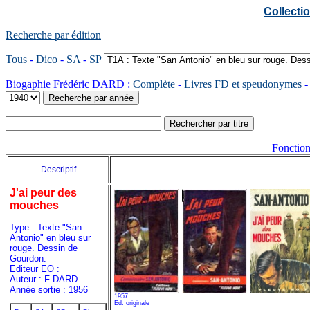
Collect
Recherche par édition
Tous
-
Dico
-
SA
-
SP
Biogaphie Frédéric DARD :
Complète
-
Livres FD et speudonymes
Fonction
Descriptif
J'ai peur des
mouches
Type : Texte "San
Antonio" en bleu sur
rouge. Dessin de
Gourdon.
Editeur EO :
Auteur : F DARD
Année sortie : 1956
1957
Ed. originale