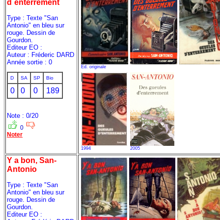
d`enterrement
Type : Texte "San
Antonio" en bleu sur
rouge. Dessin de
Gourdon.
Editeur EO :
Auteur : Fréderic DARD
Année sortie : 0
Ed. originale
D
SA
SP
Bio
0
0
0
189
Note : 0/20
0
Noter
1994
2005
Y a bon, San-
Antonio
Type : Texte "San
Antonio" en bleu sur
rouge. Dessin de
Gourdon.
Editeur EO :