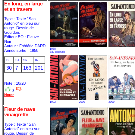
En long, en large
et en travers
Type : Texte "San
Antonio" en bleu sur
rouge. Dessin de
Gourdon.
Editeur EO : Fleuve
Noir
Auteur : Frédéric DARD
1958
Année sortie : 1958
Ed. originale
D
SA
SP
Bio
30
7
163
201
Note : 10/20
3
Noter
1992
2000
2009
Fleur de nave
vinaigrette
Type : Texte "San
Antonio" en bleu sur
rouge. Dessin de