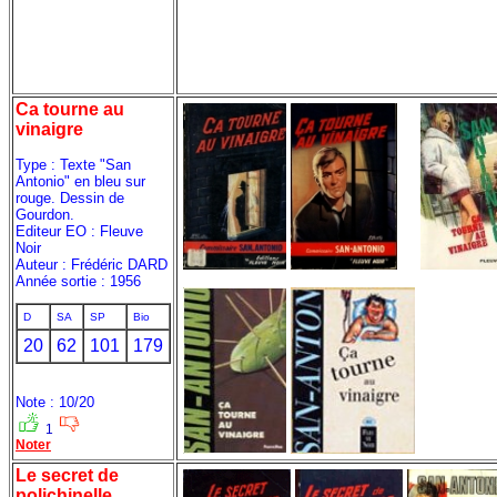
Ca tourne au
vinaigre
Type : Texte "San
Antonio" en bleu sur
rouge. Dessin de
Gourdon.
Editeur EO : Fleuve
Noir
Auteur : Frédéric DARD
Année sortie : 1956
D
SA
SP
Bio
20
62
101
179
Note : 10/20
1
Noter
Le secret de
polichinelle