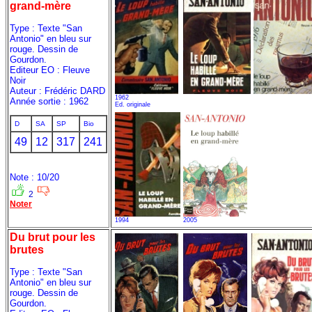
grand-mère
Type : Texte "San
Antonio" en bleu sur
rouge. Dessin de
Gourdon.
Editeur EO : Fleuve
Noir
Auteur : Frédéric DARD
1962
Année sortie : 1962
Ed. originale
D
SA
SP
Bio
49
12
317
241
Note : 10/20
2
Noter
1994
2005
Du brut pour les
brutes
Type : Texte "San
Antonio" en bleu sur
rouge. Dessin de
Gourdon.