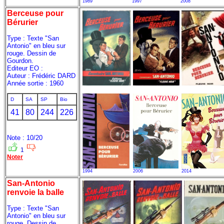
1989
1997
2008
Berceuse pour
Bérurier
Type : Texte "San
Antonio" en bleu sur
rouge. Dessin de
Gourdon.
Editeur EO :
Auteur : Frédéric DARD
Année sortie : 1960
D
SA
SP
Bio
41
80
244
226
Note : 10/20
1
Noter
1994
2006
2014
San-Antonio
renvoie la balle
Type : Texte "San
Antonio" en bleu sur
rouge. Dessin de