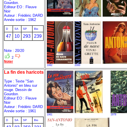
Gourdon.
Editeur EO : Fleuve
Noir
Auteur : Frédéric DARD
Année sortie : 1962
D
SA
SP
Bio
47
10
293
239
Note : 20/20
2
Noter
1992
2000
La fin des haricots
Type : Texte "San
Antonio" en bleu sur
rouge. Dessin de
Gourdon.
Editeur EO : Fleuve
Noir
Auteur : Frédéric DARD
Année sortie : 1961
1961
1978
D
SA
SP
Bio