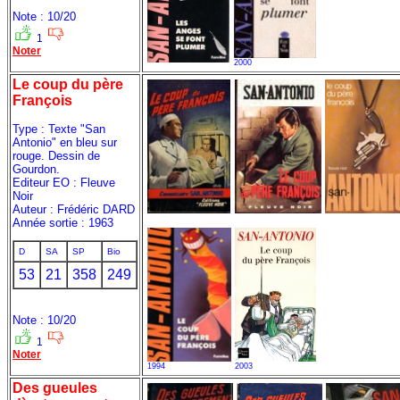
Note : 10/20
1
Noter
2000
Le coup du père
François
Type : Texte "San
Antonio" en bleu sur
rouge. Dessin de
Gourdon.
Editeur EO : Fleuve
Noir
Auteur : Frédéric DARD
Année sortie : 1963
D
SA
SP
Bio
53
21
358
249
Note : 10/20
1
Noter
1994
2003
Des gueules