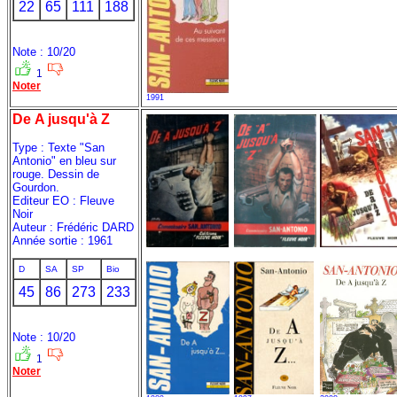
22
65
111
188
Note : 10/20
1
Noter
1991
De A jusqu'à Z
Type : Texte "San
Antonio" en bleu sur
rouge. Dessin de
Gourdon.
Editeur EO : Fleuve
Noir
Auteur : Frédéric DARD
Année sortie : 1961
D
SA
SP
Bio
45
86
273
233
Note : 10/20
1
Noter