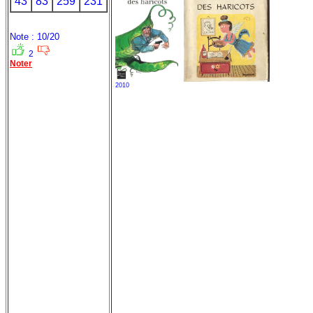
43
83
259
231
Note : 10/20
2
Noter
2010