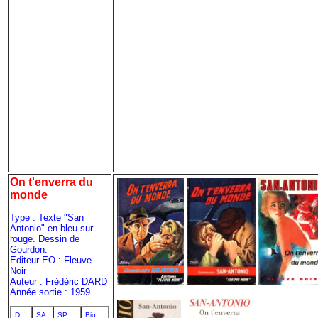
On t'enverra du
monde
Type : Texte "San
Antonio" en bleu sur
rouge. Dessin de
Gourdon.
Editeur EO : Fleuve
Noir
Auteur : Frédéric DARD
Année sortie : 1959
D
SA
SP
Bio