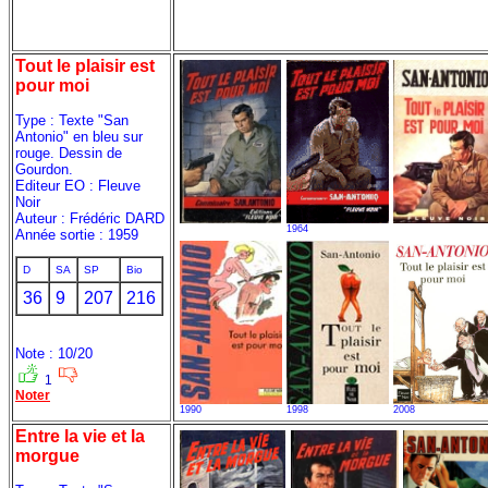
Tout le plaisir est
pour moi
Type : Texte "San
Antonio" en bleu sur
rouge. Dessin de
Gourdon.
Editeur EO : Fleuve
Noir
Auteur : Frédéric DARD
1964
Année sortie : 1959
D
SA
SP
Bio
36
9
207
216
Note : 10/20
1
Noter
1990
1998
2008
Entre la vie et la
morgue