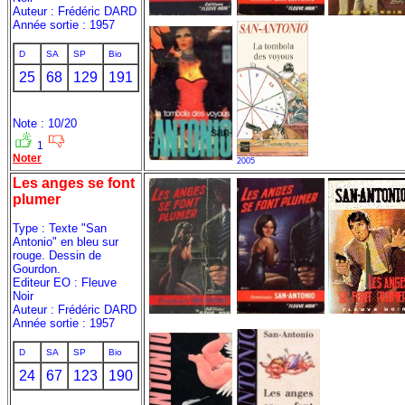
Auteur : Frédéric DARD
Année sortie : 1957
D
SA
SP
Bio
25
68
129
191
Note : 10/20
1
Noter
2005
Les anges se font
plumer
Type : Texte "San
Antonio" en bleu sur
rouge. Dessin de
Gourdon.
Editeur EO : Fleuve
Noir
Auteur : Frédéric DARD
Année sortie : 1957
D
SA
SP
Bio
24
67
123
190