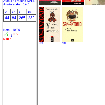
Auteur : Frédéric DARD
Année sortie : 1961
D
SA
SP
Bio
44
84
265
232
Note : 10/20
-1
Noter
1998
2010