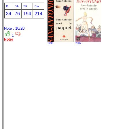
D
SA
SP
Bio
34
76
194
214
Note : 10/20
1
Noter
1996
2007