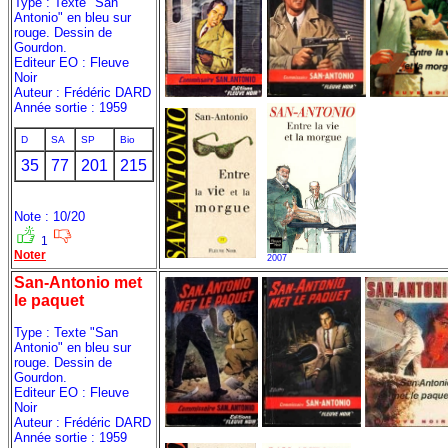
Type : Texte "San
Antonio" en bleu sur
rouge. Dessin de
Gourdon.
Editeur EO : Fleuve
Noir
Auteur : Frédéric DARD
Année sortie : 1959
D
SA
SP
Bio
35
77
201
215
Note : 10/20
1
Noter
2007
San-Antonio met
le paquet
Type : Texte "San
Antonio" en bleu sur
rouge. Dessin de
Gourdon.
Editeur EO : Fleuve
Noir
Auteur : Frédéric DARD
Année sortie : 1959