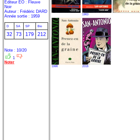
Editeur EO : Fleuve
Noir
Auteur : Frédéric DARD
1963
Année sortie : 1959
D
SA
SP
Bio
32
73
179
212
Note : 10/20
1
Noter
1996
2016