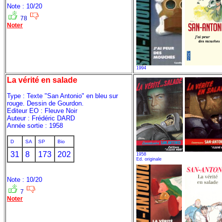
Note : 10/20
78
Noter
1994
La vérité en salade
Type : Texte "San Antonio" en bleu sur
rouge. Dessin de Gourdon.
Editeur EO : Fleuve Noir
Auteur : Frédéric DARD
Année sortie : 1958
D
SA
SP
Bio
31
8
173
202
1958
Ed. originale
Note : 10/20
7
Noter