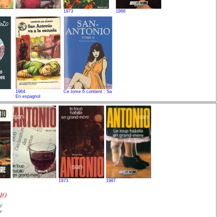
1973
1988
1964
Ce tome 6 contient : Sa
En espagnol
1973
1987