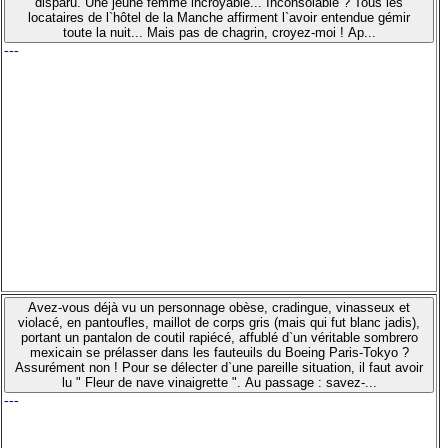
disparu. Une jeune femme incroyable... Inconsolable ? Tous les
locataires de l`hôtel de la Manche affirment l`avoir entendue gémir
toute la nuit... Mais pas de chagrin, croyez-moi ! Ap...
---
Avez-vous déjà vu un personnage obèse, cradingue, vinasseux et
violacé, en pantoufles, maillot de corps gris (mais qui fut blanc jadis),
portant un pantalon de coutil rapiécé, affublé d`un véritable sombrero
mexicain se prélasser dans les fauteuils du Boeing Paris-Tokyo ?
Assurément non ! Pour se délecter d`une pareille situation, il faut avoir
lu " Fleur de nave vinaigrette ". Au passage : savez-...
---