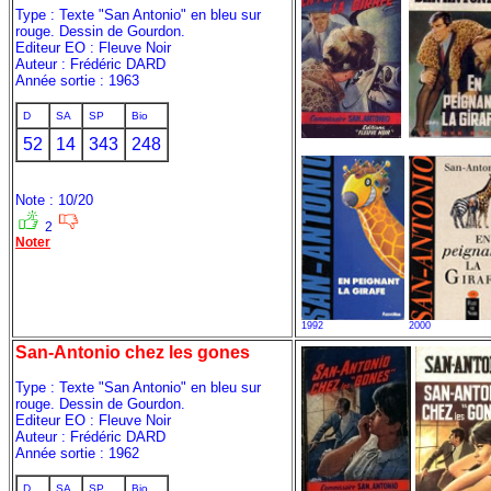
Type : Texte "San Antonio" en bleu sur
rouge. Dessin de Gourdon.
Editeur EO : Fleuve Noir
Auteur : Frédéric DARD
Année sortie : 1963
D
SA
SP
Bio
52
14
343
248
Note : 10/20
2
Noter
1992
2000
San-Antonio chez les gones
Type : Texte "San Antonio" en bleu sur
rouge. Dessin de Gourdon.
Editeur EO : Fleuve Noir
Auteur : Frédéric DARD
Année sortie : 1962
D
SA
SP
Bio