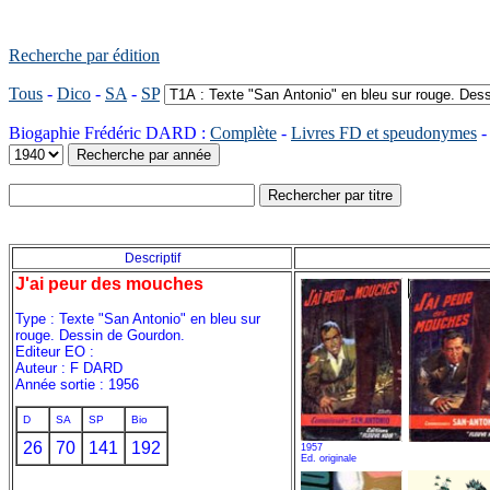
Recherche par édition
Tous
-
Dico
-
SA
-
SP
Biogaphie Frédéric DARD :
Complète
-
Livres FD et speudonymes
Descriptif
J'ai peur des mouches
Type : Texte "San Antonio" en bleu sur
rouge. Dessin de Gourdon.
Editeur EO :
Auteur : F DARD
Année sortie : 1956
D
SA
SP
Bio
26
70
141
192
1957
Ed. originale