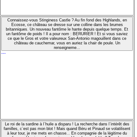
Connaissez-vous Stinginess Castle ? Au fin fond des Highlands, en
Ecosse, ce château se dresse sur une colline dans les brumes
britanniques. Un nouveau fantôme le hante depuis quelque temps. Et
un fantôme de poids ! Il a pour nom : BERURIER ! Et si vous saviez
ce que le Gros et votre valeureux San-Antonio magouillent dans ce
château de cauchemar, vous en auriez la chair de poule. Un
renseigneme...
---
Le roi de la sardine à l`huile a disparu ! La recherche dans l`intérêt des
familles, c`est pas mon blot ! Mais quand Béru et Pinaud se volatilisent
à leur tour, je me mets en chasse... En compagnie de la légitime du