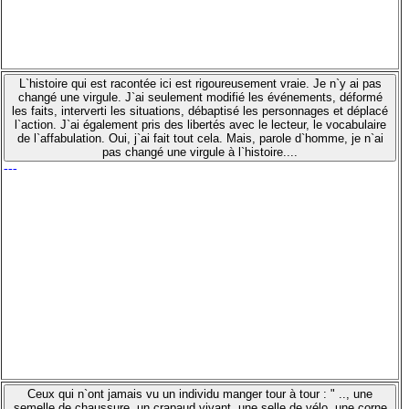
L`histoire qui est racontée ici est rigoureusement vraie. Je n`y ai pas
changé une virgule. J`ai seulement modifié les événements, déformé
les faits, interverti les situations, débaptisé les personnages et déplacé
l`action. J`ai également pris des libertés avec le lecteur, le vocabulaire
de l`affabulation. Oui, j`ai fait tout cela. Mais, parole d`homme, je n`ai
pas changé une virgule à l`histoire....
---
Ceux qui n`ont jamais vu un individu manger tour à tour : " .., une
semelle de chaussure, un crapaud vivant, une selle de vélo, une corne