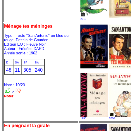
2010
Ménage tes méninges
Type : Texte "San Antonio" en bleu sur
rouge. Dessin de Gourdon.
Editeur EO : Fleuve Noir
Auteur : Frédéric DARD
Année sortie : 1962
D
SA
SP
Bio
48
11
305
240
Note : 10/20
2
Noter
1995
2006
En peignant la girafe