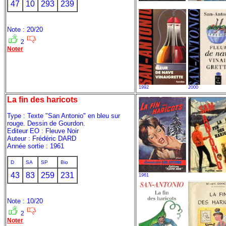
47
10
293
239
Note : 20/20
2
Noter
1992
2000
La fin des haricots
Type : Texte "San Antonio" en bleu sur
rouge. Dessin de Gourdon.
Editeur EO : Fleuve Noir
Auteur : Frédéric DARD
Année sortie : 1961
D
SA
SP
Bio
43
83
259
231
1961
Note : 10/20
2
Noter