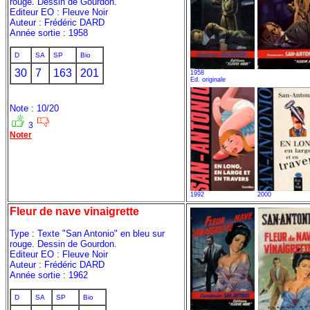
rouge. Dessin de Gourdon.
Editeur EO : Fleuve Noir
Auteur : Frédéric DARD
Année sortie : 1958
D
SA
SP
Bio
30
7
163
201
1958
Ed. originale
Note : 10/20
3
Noter
1992
2000
Fleur de nave vinaigrette
Type : Texte "San Antonio" en bleu sur
rouge. Dessin de Gourdon.
Editeur EO : Fleuve Noir
Auteur : Frédéric DARD
Année sortie : 1962
D
SA
SP
Bio