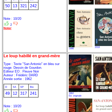
50
13
321
242
Note : 10/20
2
Noter
2018
1996
Le loup habillé en grand-mère
Type : Texte "San Antonio" en bleu sur
rouge. Dessin de Gourdon.
Editeur EO : Fleuve Noir
Auteur : Frédéric DARD
Année sortie : 1962
D
SA
SP
Bio
49
12
317
241
1962
Ed. originale
Note : 10/20