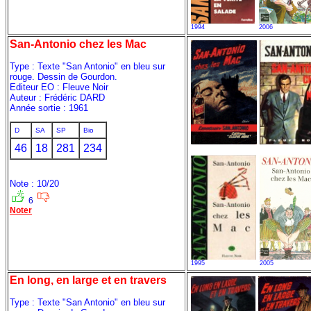
1994
2006
San-Antonio chez les Mac
Type : Texte "San Antonio" en bleu sur
rouge. Dessin de Gourdon.
Editeur EO : Fleuve Noir
Auteur : Frédéric DARD
Année sortie : 1961
D
SA
SP
Bio
46
18
281
234
Note : 10/20
6
Noter
1995
2005
En long, en large et en travers
Type : Texte "San Antonio" en bleu sur