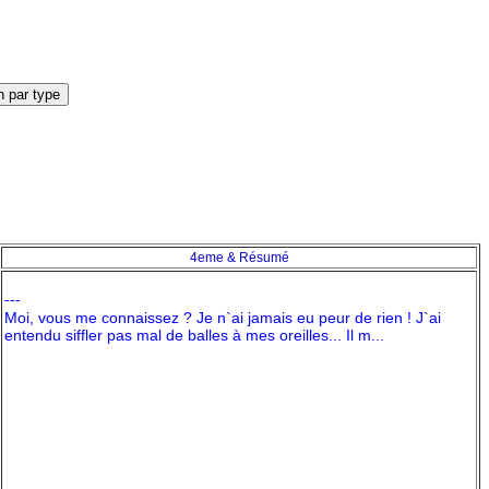
4eme & Résumé
---
Moi, vous me connaissez ? Je n`ai jamais eu peur de rien ! J`ai
entendu siffler pas mal de balles à mes oreilles... Il m...