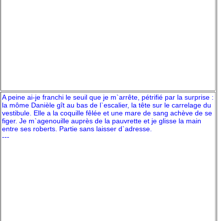
A peine ai-je franchi le seuil que je m`arrête, pétrifié par la surprise :
la môme Danièle gît au bas de l`escalier, la tête sur le carrelage du
vestibule. Elle a la coquille fêlée et une mare de sang achève de se
figer. Je m`agenouille auprès de la pauvrette et je glisse la main
entre ses roberts. Partie sans laisser d`adresse.
---