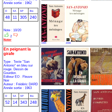
Année sortie : 1962
D
SA
SP
Bio
48
11
305
240
Note : 10/20
2
Noter
1995
2006
En peignant la
girafe
Type : Texte "San
Antonio" en bleu sur
rouge. Dessin de
Gourdon.
Editeur EO : Fleuve
Noir
Auteur : Frédéric DARD
Année sortie : 1963
D
SA
SP
Bio
52
14
343
248