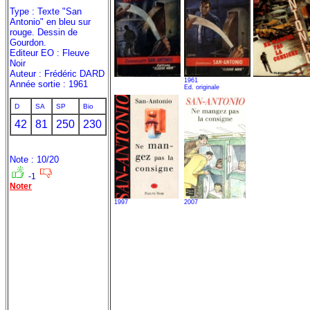
Type : Texte "San
Antonio" en bleu sur
rouge. Dessin de
Gourdon.
Editeur EO : Fleuve
Noir
Auteur : Frédéric DARD
1961
Année sortie : 1961
Ed. originale
D
SA
SP
Bio
42
81
250
230
Note : 10/20
-1
Noter
1997
2007