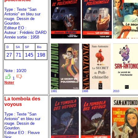
Type : Texte "San
Antonio" en bleu sur
rouge. Dessin de
Gourdon.
Editeur EO :
Auteur : Frédéric DARD
Année sortie : 1958
D
SA
SP
Bio
27
71
145
198
Note : 10/20
1
Noter
1991
1998
2010
La tombola des
voyous
Type : Texte "San
Antonio" en bleu sur
rouge. Dessin de
Gourdon.
Editeur EO : Fleuve
Noir