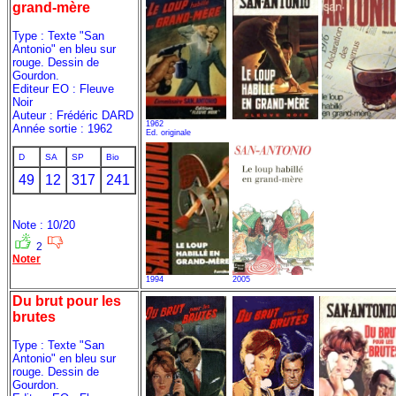
grand-mère
Type : Texte "San
Antonio" en bleu sur
rouge. Dessin de
Gourdon.
Editeur EO : Fleuve
Noir
Auteur : Frédéric DARD
1962
Année sortie : 1962
Ed. originale
D
SA
SP
Bio
49
12
317
241
Note : 10/20
2
Noter
1994
2005
Du brut pour les
brutes
Type : Texte "San
Antonio" en bleu sur
rouge. Dessin de
Gourdon.