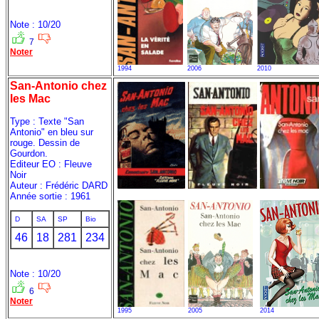
Note : 10/20
7
Noter
1994
2006
2010
San-Antonio chez
les Mac
Type : Texte "San
Antonio" en bleu sur
rouge. Dessin de
Gourdon.
Editeur EO : Fleuve
Noir
Auteur : Frédéric DARD
Année sortie : 1961
D
SA
SP
Bio
46
18
281
234
Note : 10/20
6
Noter
1995
2005
2014