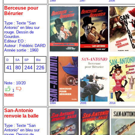
1989
1997
2008
Berceuse pour
Bérurier
Type : Texte "San
Antonio" en bleu sur
rouge. Dessin de
Gourdon.
Editeur EO :
Auteur : Frédéric DARD
Année sortie : 1960
D
SA
SP
Bio
41
80
244
226
Note : 10/20
1
Noter
1994
2006
2014
San-Antonio
renvoie la balle
Type : Texte "San
Antonio" en bleu sur
rouge. Dessin de