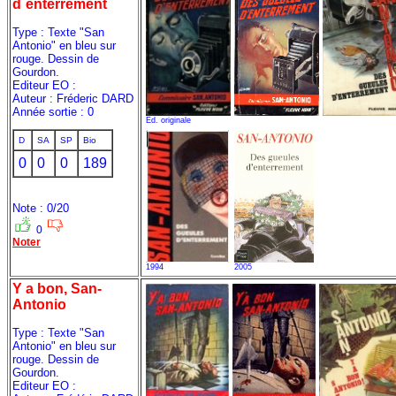
d`enterrement
Type : Texte "San
Antonio" en bleu sur
rouge. Dessin de
Gourdon.
Editeur EO :
Auteur : Fréderic DARD
Année sortie : 0
Ed. originale
D
SA
SP
Bio
0
0
0
189
Note : 0/20
0
Noter
1994
2005
Y a bon, San-
Antonio
Type : Texte "San
Antonio" en bleu sur
rouge. Dessin de
Gourdon.
Editeur EO :