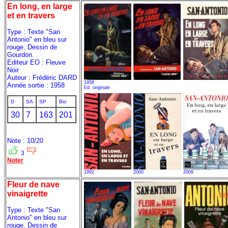
En long, en large
et en travers
Type : Texte "San
Antonio" en bleu sur
rouge. Dessin de
Gourdon.
Editeur EO : Fleuve
Noir
Auteur : Frédéric DARD
1958
Année sortie : 1958
Ed. originale
D
SA
SP
Bio
30
7
163
201
Note : 10/20
3
Noter
1992
2000
2009
Fleur de nave
vinaigrette
Type : Texte "San
Antonio" en bleu sur
rouge. Dessin de