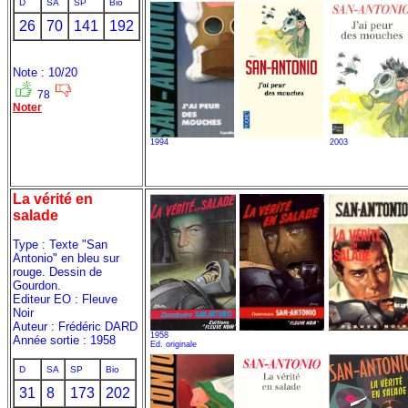
D
SA
SP
Bio
26
70
141
192
Note : 10/20
78
Noter
1994
2003
La vérité en
salade
Type : Texte "San
Antonio" en bleu sur
rouge. Dessin de
Gourdon.
Editeur EO : Fleuve
Noir
Auteur : Frédéric DARD
1958
Année sortie : 1958
Ed. originale
D
SA
SP
Bio
31
8
173
202