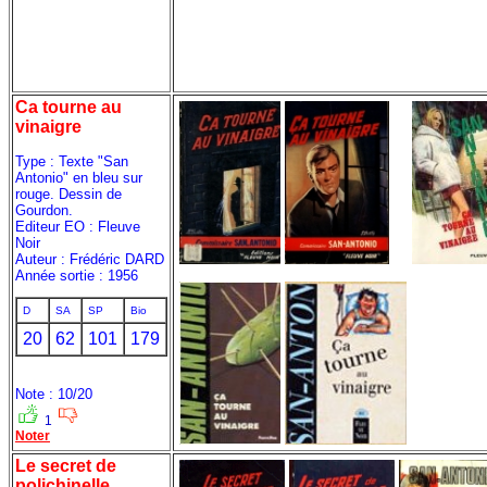
Ca tourne au
vinaigre
Type : Texte "San
Antonio" en bleu sur
rouge. Dessin de
Gourdon.
Editeur EO : Fleuve
Noir
Auteur : Frédéric DARD
Année sortie : 1956
D
SA
SP
Bio
20
62
101
179
Note : 10/20
1
Noter
Le secret de
polichinelle