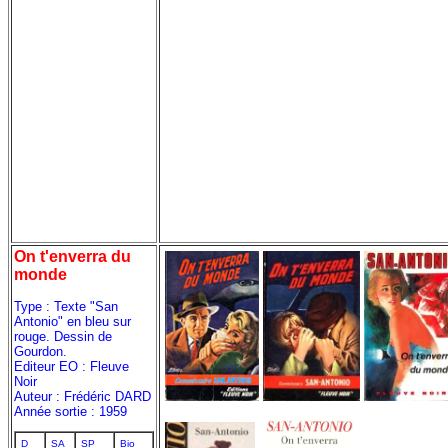
On t'enverra du
monde
Type : Texte "San
Antonio" en bleu sur
rouge. Dessin de
Gourdon.
Editeur EO : Fleuve
Noir
Auteur : Frédéric DARD
Année sortie : 1959
D
SA
SP
Bio