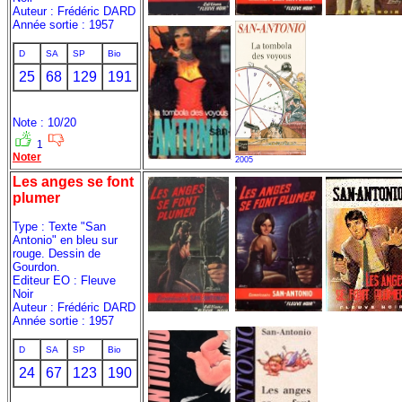
Auteur : Frédéric DARD
Année sortie : 1957
D
SA
SP
Bio
25
68
129
191
Note : 10/20
1
Noter
2005
Les anges se font
plumer
Type : Texte "San
Antonio" en bleu sur
rouge. Dessin de
Gourdon.
Editeur EO : Fleuve
Noir
Auteur : Frédéric DARD
Année sortie : 1957
D
SA
SP
Bio
24
67
123
190