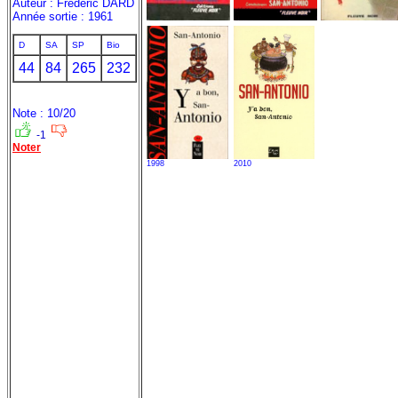
Auteur : Frédéric DARD
Année sortie : 1961
D
SA
SP
Bio
44
84
265
232
Note : 10/20
-1
Noter
1998
2010