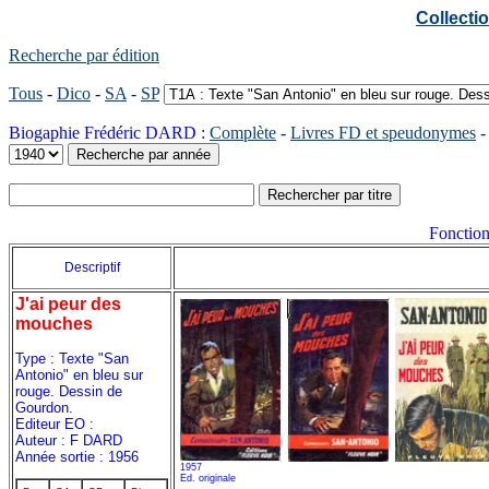
Collect
Recherche par édition
Tous
-
Dico
-
SA
-
SP
Biogaphie Frédéric DARD :
Complète
-
Livres FD et speudonymes
Fonction
Descriptif
J'ai peur des
mouches
Type : Texte "San
Antonio" en bleu sur
rouge. Dessin de
Gourdon.
Editeur EO :
Auteur : F DARD
Année sortie : 1956
1957
Ed. originale