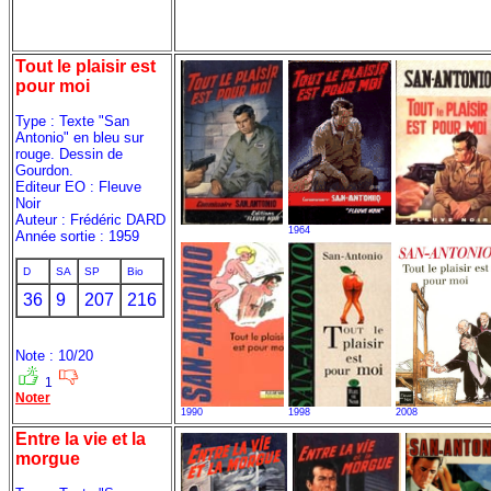
Tout le plaisir est
pour moi
Type : Texte "San
Antonio" en bleu sur
rouge. Dessin de
Gourdon.
Editeur EO : Fleuve
Noir
Auteur : Frédéric DARD
1964
Année sortie : 1959
D
SA
SP
Bio
36
9
207
216
Note : 10/20
1
Noter
1990
1998
2008
Entre la vie et la
morgue