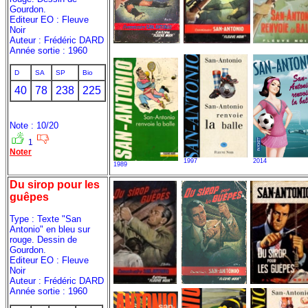
Gourdon.
Editeur EO : Fleuve
Noir
Auteur : Frédéric DARD
Année sortie : 1960
D
SA
SP
Bio
40
78
238
225
Note : 10/20
1
Noter
1997
2014
1989
Du sirop pour les
guêpes
Type : Texte "San
Antonio" en bleu sur
rouge. Dessin de
Gourdon.
Editeur EO : Fleuve
Noir
Auteur : Frédéric DARD
Année sortie : 1960