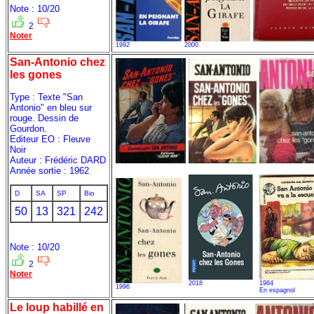
Note : 10/20
2
Noter
1992
2000
San-Antonio chez
les gones
Type : Texte "San
Antonio" en bleu sur
rouge. Dessin de
Gourdon.
Editeur EO : Fleuve
Noir
Auteur : Frédéric DARD
Année sortie : 1962
D
SA
SP
Bio
50
13
321
242
Note : 10/20
2
Noter
2018
1964
1996
En espagnol
Le loup habillé en