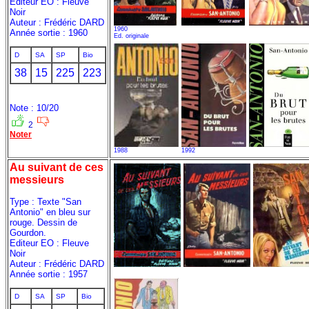
Editeur EO : Fleuve
Noir
Auteur : Frédéric DARD
1960
Année sortie : 1960
Ed. originale
D
SA
SP
Bio
38
15
225
223
Note : 10/20
2
Noter
1988
1992
Au suivant de ces
messieurs
Type : Texte "San
Antonio" en bleu sur
rouge. Dessin de
Gourdon.
Editeur EO : Fleuve
Noir
Auteur : Frédéric DARD
Année sortie : 1957
D
SA
SP
Bio