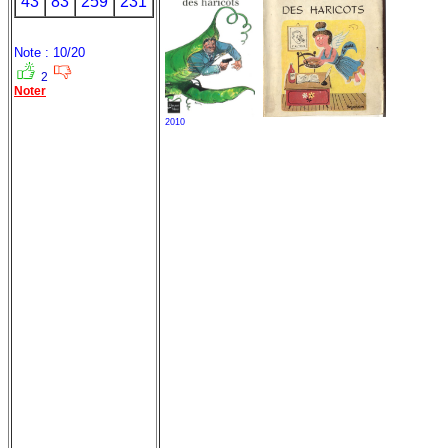
43
83
259
231
Note : 10/20
2
Noter
2010