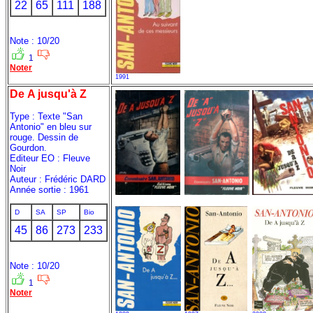
22
65
111
188
Note : 10/20
1
Noter
1991
De A jusqu'à Z
Type : Texte "San
Antonio" en bleu sur
rouge. Dessin de
Gourdon.
Editeur EO : Fleuve
Noir
Auteur : Frédéric DARD
Année sortie : 1961
D
SA
SP
Bio
45
86
273
233
Note : 10/20
1
Noter