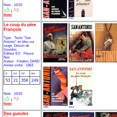
Note : 10/20
1
Noter
2000
Le coup du père
François
Type : Texte "San
Antonio" en bleu sur
rouge. Dessin de
Gourdon.
Editeur EO : Fleuve
Noir
Auteur : Frédéric DARD
Année sortie : 1963
D
SA
SP
Bio
53
21
358
249
Note : 10/20
1
Noter
1994
2003
Des gueules