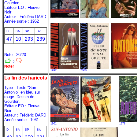
Gourdon.
Editeur EO : Fleuve
Noir
Auteur : Frédéric DARD
Année sortie : 1962
D
SA
SP
Bio
47
10
293
239
Note : 20/20
2
Noter
1992
2000
La fin des haricots
Type : Texte "San
Antonio" en bleu sur
rouge. Dessin de
Gourdon.
Editeur EO : Fleuve
Noir
Auteur : Frédéric DARD
Année sortie : 1961
1961
1978
D
SA
SP
Bio