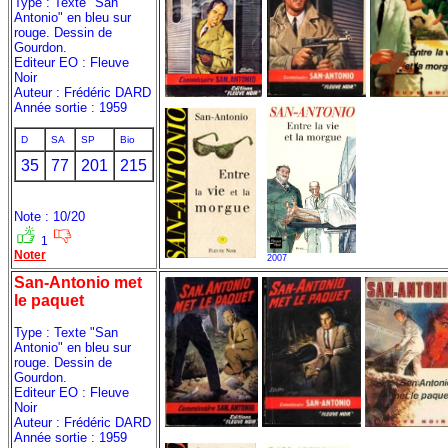
Type : Texte "San
Antonio" en bleu sur
rouge. Dessin de
Gourdon.
Editeur EO : Fleuve
Noir
Auteur : Frédéric DARD
Année sortie : 1959
D
SA
SP
Bio
35
77
201
215
Note : 10/20
1
Noter
2007
San-Antonio met
le paquet
Type : Texte "San
Antonio" en bleu sur
rouge. Dessin de
Gourdon.
Editeur EO : Fleuve
Noir
Auteur : Frédéric DARD
Année sortie : 1959