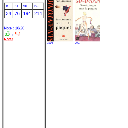
D
SA
SP
Bio
34
76
194
214
Note : 10/20
1
Noter
1996
2007