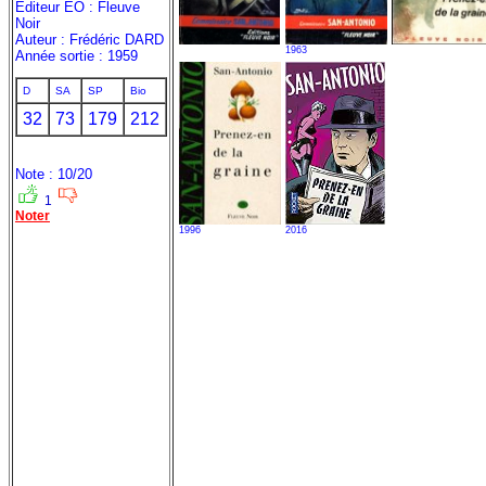
Editeur EO : Fleuve
Noir
Auteur : Frédéric DARD
1963
Année sortie : 1959
D
SA
SP
Bio
32
73
179
212
Note : 10/20
1
Noter
1996
2016