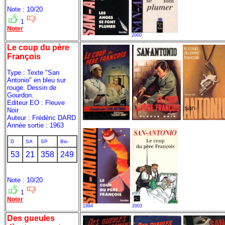
Note : 10/20
1
Noter
2000
Le coup du père
François
Type : Texte "San
Antonio" en bleu sur
rouge. Dessin de
Gourdon.
Editeur EO : Fleuve
Noir
Auteur : Frédéric DARD
Année sortie : 1963
D
SA
SP
Bio
53
21
358
249
Note : 10/20
1
Noter
1994
2003
Des gueules