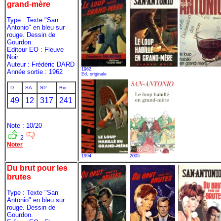
grand-mère
Type : Texte "San
Antonio" en bleu sur
rouge. Dessin de
Gourdon.
Editeur EO : Fleuve
Noir
Auteur : Frédéric DARD
1962
Année sortie : 1962
Ed. originale
D
SA
SP
Bio
49
12
317
241
Note : 10/20
2
Noter
1994
2005
Du brut pour les
brutes
Type : Texte "San
Antonio" en bleu sur
rouge. Dessin de
Gourdon.