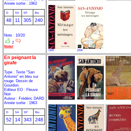
Année sortie : 1962
D
SA
SP
Bio
48
11
305
240
Note : 10/20
2
Noter
1995
2006
En peignant la
girafe
Type : Texte "San
Antonio" en bleu sur
rouge. Dessin de
Gourdon.
Editeur EO : Fleuve
Noir
Auteur : Frédéric DARD
Année sortie : 1963
D
SA
SP
Bio
52
14
343
248