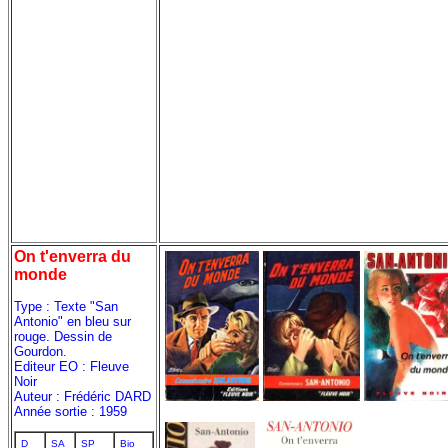
On t'enverra du
monde
Type : Texte "San
Antonio" en bleu sur
rouge. Dessin de
Gourdon.
Editeur EO : Fleuve
Noir
Auteur : Frédéric DARD
Année sortie : 1959
D
SA
SP
Bio