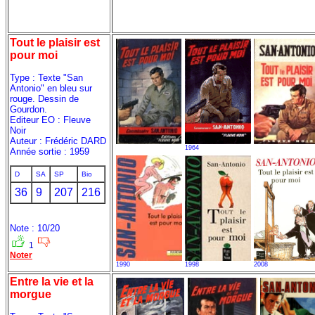
Tout le plaisir est
pour moi
Type : Texte "San
Antonio" en bleu sur
rouge. Dessin de
Gourdon.
Editeur EO : Fleuve
Noir
Auteur : Frédéric DARD
1964
Année sortie : 1959
D
SA
SP
Bio
36
9
207
216
Note : 10/20
1
Noter
1990
1998
2008
Entre la vie et la
morgue