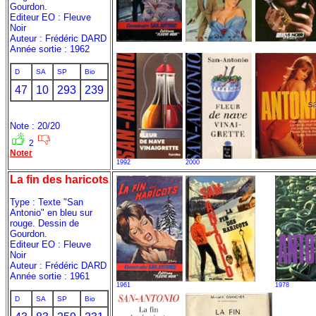
Gourdon.
Editeur EO : Fleuve
Noir
Auteur : Frédéric DARD
Année sortie : 1962
D
SA
SP
Bio
47
10
293
239
Note : 20/20
2
Noter
1992
2000
La fin des haricots
Type : Texte "San
Antonio" en bleu sur
rouge. Dessin de
Gourdon.
Editeur EO : Fleuve
Noir
Auteur : Frédéric DARD
Année sortie : 1961
1961
1978
D
SA
SP
Bio