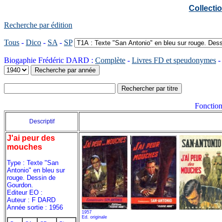
Collect
Recherche par édition
Tous
-
Dico
-
SA
-
SP
Biogaphie Frédéric DARD :
Complète
-
Livres FD et speudonymes
Fonction
Descriptif
J'ai peur des
mouches
Type : Texte "San
Antonio" en bleu sur
rouge. Dessin de
Gourdon.
Editeur EO :
Auteur : F DARD
Année sortie : 1956
1957
Ed. originale