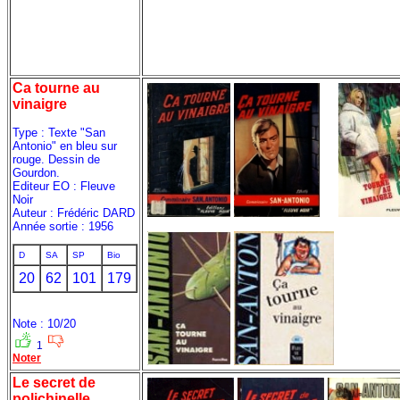
Ca tourne au
vinaigre
Type : Texte "San
Antonio" en bleu sur
rouge. Dessin de
Gourdon.
Editeur EO : Fleuve
Noir
Auteur : Frédéric DARD
Année sortie : 1956
D
SA
SP
Bio
20
62
101
179
Note : 10/20
1
Noter
Le secret de
polichinelle