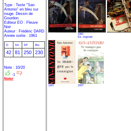
Type : Texte "San
Antonio" en bleu sur
rouge. Dessin de
Gourdon.
Editeur EO : Fleuve
Noir
Auteur : Frédéric DARD
1961
Année sortie : 1961
Ed. originale
D
SA
SP
Bio
42
81
250
230
Note : 10/20
-1
Noter
1997
2007