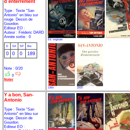
d`enterrement
Type : Texte "San
Antonio" en bleu sur
rouge. Dessin de
Gourdon.
Editeur EO :
Auteur : Fréderic DARD
Année sortie : 0
Ed. originale
D
SA
SP
Bio
0
0
0
189
Note : 0/20
0
Noter
1994
2005
Y a bon, San-
Antonio
Type : Texte "San
Antonio" en bleu sur
rouge. Dessin de
Gourdon.
Editeur EO :