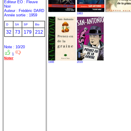
Editeur EO : Fleuve
Noir
Auteur : Frédéric DARD
1963
Année sortie : 1959
D
SA
SP
Bio
32
73
179
212
Note : 10/20
1
Noter
1996
2016