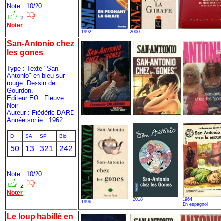
Note : 10/20
2
Noter
1992
2000
San-Antonio chez
les gones
Type : Texte "San
Antonio" en bleu sur
rouge. Dessin de
Gourdon.
Editeur EO : Fleuve
Noir
Auteur : Frédéric DARD
Année sortie : 1962
D
SA
SP
Bio
50
13
321
242
Note : 10/20
2
Noter
2018
1964
1996
En espagnol
Le loup habillé en