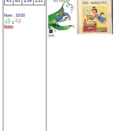
43
83
259
231
Note : 10/20
2
Noter
2010