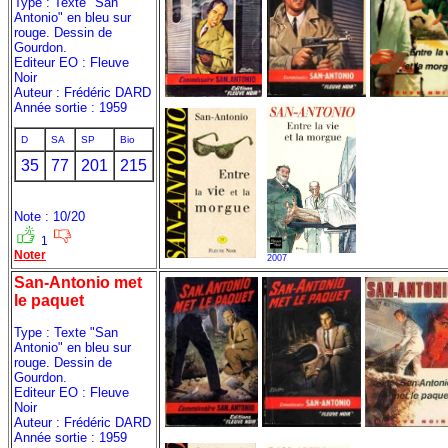
Type : Texte "San
Antonio" en bleu sur
rouge. Dessin de
Gourdon.
Editeur EO : Fleuve
Noir
Auteur : Frédéric DARD
Année sortie : 1959
D
SA
SP
Bio
35
77
201
215
Note : 10/20
1
Noter
2007
San-Antonio met
le paquet
Type : Texte "San
Antonio" en bleu sur
rouge. Dessin de
Gourdon.
Editeur EO : Fleuve
Noir
Auteur : Frédéric DARD
Année sortie : 1959