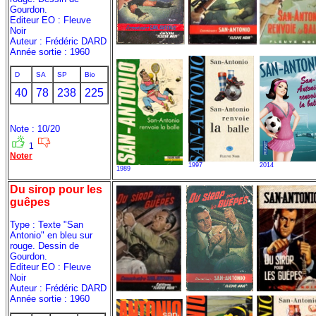
Gourdon.
Editeur EO : Fleuve
Noir
Auteur : Frédéric DARD
Année sortie : 1960
D
SA
SP
Bio
40
78
238
225
Note : 10/20
1
Noter
1997
2014
1989
Du sirop pour les
guêpes
Type : Texte "San
Antonio" en bleu sur
rouge. Dessin de
Gourdon.
Editeur EO : Fleuve
Noir
Auteur : Frédéric DARD
Année sortie : 1960