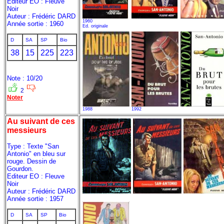
Editeur EO : Fleuve
Noir
Auteur : Frédéric DARD
1960
Année sortie : 1960
Ed. originale
D
SA
SP
Bio
38
15
225
223
Note : 10/20
2
Noter
1988
1992
Au suivant de ces
messieurs
Type : Texte "San
Antonio" en bleu sur
rouge. Dessin de
Gourdon.
Editeur EO : Fleuve
Noir
Auteur : Frédéric DARD
Année sortie : 1957
D
SA
SP
Bio