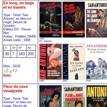
En long, en large
et en travers
Type : Texte "San
Antonio" en bleu sur
rouge. Dessin de
Gourdon.
Editeur EO : Fleuve
Noir
Auteur : Frédéric DARD
1958
Année sortie : 1958
Ed. originale
D
SA
SP
Bio
30
7
163
201
Note : 10/20
3
Noter
1992
2000
2009
Fleur de nave
vinaigrette
Type : Texte "San
Antonio" en bleu sur
rouge. Dessin de