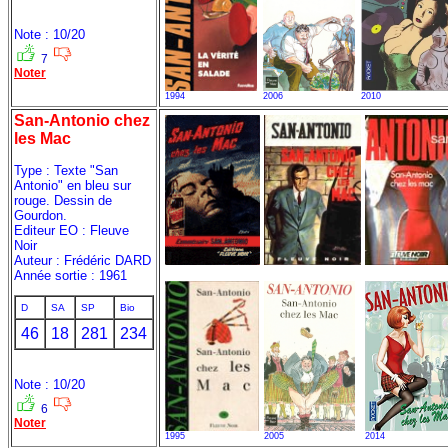
Note : 10/20
7
Noter
1994
2006
2010
San-Antonio chez
les Mac
Type : Texte "San
Antonio" en bleu sur
rouge. Dessin de
Gourdon.
Editeur EO : Fleuve
Noir
Auteur : Frédéric DARD
Année sortie : 1961
D
SA
SP
Bio
46
18
281
234
Note : 10/20
6
Noter
1995
2005
2014