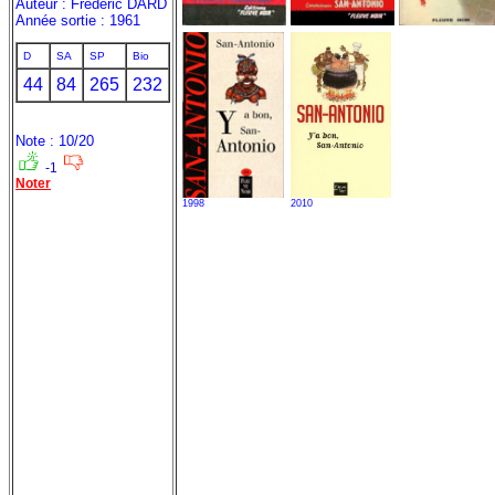
Auteur : Frédéric DARD
Année sortie : 1961
D
SA
SP
Bio
44
84
265
232
Note : 10/20
-1
Noter
1998
2010