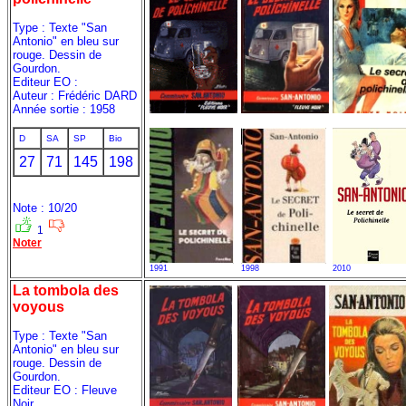
Type : Texte "San
Antonio" en bleu sur
rouge. Dessin de
Gourdon.
Editeur EO :
Auteur : Frédéric DARD
Année sortie : 1958
D
SA
SP
Bio
27
71
145
198
Note : 10/20
1
Noter
1991
1998
2010
La tombola des
voyous
Type : Texte "San
Antonio" en bleu sur
rouge. Dessin de
Gourdon.
Editeur EO : Fleuve
Noir