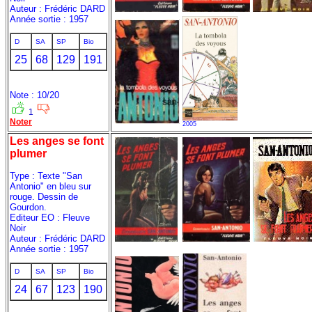
Auteur : Frédéric DARD
Année sortie : 1957
D
SA
SP
Bio
25
68
129
191
Note : 10/20
1
Noter
2005
Les anges se font
plumer
Type : Texte "San
Antonio" en bleu sur
rouge. Dessin de
Gourdon.
Editeur EO : Fleuve
Noir
Auteur : Frédéric DARD
Année sortie : 1957
D
SA
SP
Bio
24
67
123
190