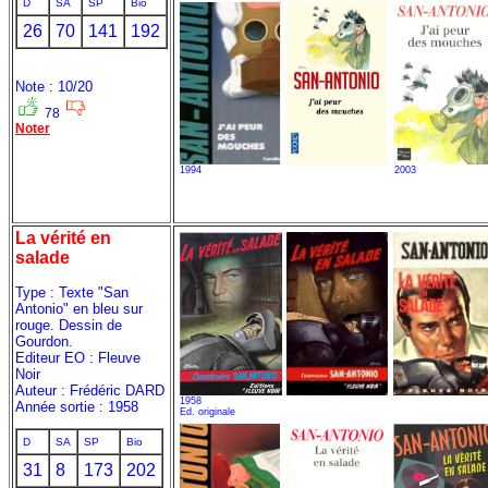
D
SA
SP
Bio
26
70
141
192
Note : 10/20
78
Noter
1994
2003
La vérité en
salade
Type : Texte "San
Antonio" en bleu sur
rouge. Dessin de
Gourdon.
Editeur EO : Fleuve
Noir
Auteur : Frédéric DARD
1958
Année sortie : 1958
Ed. originale
D
SA
SP
Bio
31
8
173
202