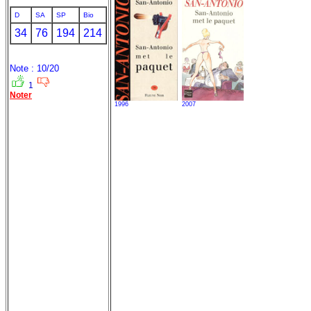
D
SA
SP
Bio
34
76
194
214
Note : 10/20
1
Noter
1996
2007