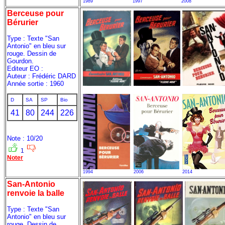
1989
1997
2008
Berceuse pour
Bérurier
Type : Texte "San
Antonio" en bleu sur
rouge. Dessin de
Gourdon.
Editeur EO :
Auteur : Frédéric DARD
Année sortie : 1960
D
SA
SP
Bio
41
80
244
226
Note : 10/20
1
Noter
1994
2006
2014
San-Antonio
renvoie la balle
Type : Texte "San
Antonio" en bleu sur
rouge. Dessin de