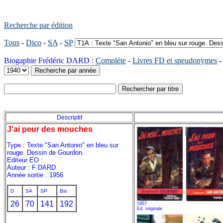
Recherche par édition
Tous
-
Dico
-
SA
-
SP
Biogaphie Frédéric DARD :
Complète
-
Livres FD et speudonymes
Descriptif
J'ai peur des mouches
Type : Texte "San Antonio" en bleu sur
rouge. Dessin de Gourdon.
Editeur EO :
Auteur : F DARD
Année sortie : 1956
D
SA
SP
Bio
26
70
141
192
1957
Ed. originale