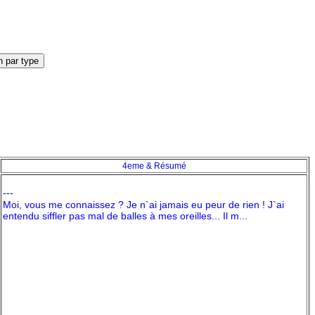
4eme & Résumé
---
Moi, vous me connaissez ? Je n`ai jamais eu peur de rien ! J`ai
entendu siffler pas mal de balles à mes oreilles... Il m...