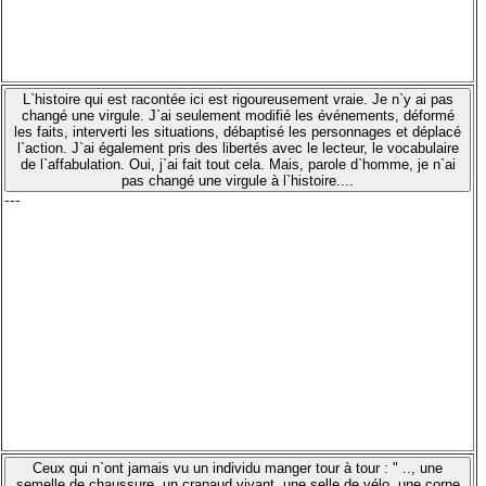
L`histoire qui est racontée ici est rigoureusement vraie. Je n`y ai pas
changé une virgule. J`ai seulement modifié les événements, déformé
les faits, interverti les situations, débaptisé les personnages et déplacé
l`action. J`ai également pris des libertés avec le lecteur, le vocabulaire
de l`affabulation. Oui, j`ai fait tout cela. Mais, parole d`homme, je n`ai
pas changé une virgule à l`histoire....
---
Ceux qui n`ont jamais vu un individu manger tour à tour : " .., une
semelle de chaussure, un crapaud vivant, une selle de vélo, une corne