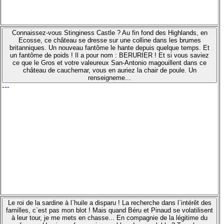
Connaissez-vous Stinginess Castle ? Au fin fond des Highlands, en
Ecosse, ce château se dresse sur une colline dans les brumes
britanniques. Un nouveau fantôme le hante depuis quelque temps. Et
un fantôme de poids ! Il a pour nom : BERURIER ! Et si vous saviez
ce que le Gros et votre valeureux San-Antonio magouillent dans ce
château de cauchemar, vous en auriez la chair de poule. Un
renseigneme...
---
Le roi de la sardine à l`huile a disparu ! La recherche dans l`intérêt des
familles, c`est pas mon blot ! Mais quand Béru et Pinaud se volatilisent
à leur tour, je me mets en chasse... En compagnie de la légitime du