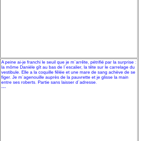
A peine ai-je franchi le seuil que je m`arrête, pétrifié par la surprise :
la môme Danièle gît au bas de l`escalier, la tête sur le carrelage du
vestibule. Elle a la coquille fêlée et une mare de sang achève de se
figer. Je m`agenouille auprès de la pauvrette et je glisse la main
entre ses roberts. Partie sans laisser d`adresse.
---