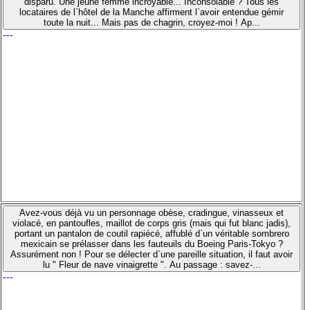
disparu. Une jeune femme incroyable... Inconsolable ? Tous les
locataires de l`hôtel de la Manche affirment l`avoir entendue gémir
toute la nuit... Mais pas de chagrin, croyez-moi ! Ap...
---
Avez-vous déjà vu un personnage obèse, cradingue, vinasseux et
violacé, en pantoufles, maillot de corps gris (mais qui fut blanc jadis),
portant un pantalon de coutil rapiécé, affublé d`un véritable sombrero
mexicain se prélasser dans les fauteuils du Boeing Paris-Tokyo ?
Assurément non ! Pour se délecter d`une pareille situation, il faut avoir
lu " Fleur de nave vinaigrette ". Au passage : savez-...
---