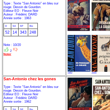
Type : Texte "San Antonio" en bleu sur
rouge. Dessin de Gourdon.
Editeur EO : Fleuve Noir
Auteur : Frédéric DARD
Année sortie : 1963
D
SA
SP
Bio
52
14
343
248
Note : 10/20
2
Noter
1992
2000
San-Antonio chez les gones
Type : Texte "San Antonio" en bleu sur
rouge. Dessin de Gourdon.
Editeur EO : Fleuve Noir
Auteur : Frédéric DARD
Année sortie : 1962
D
SA
SP
Bio