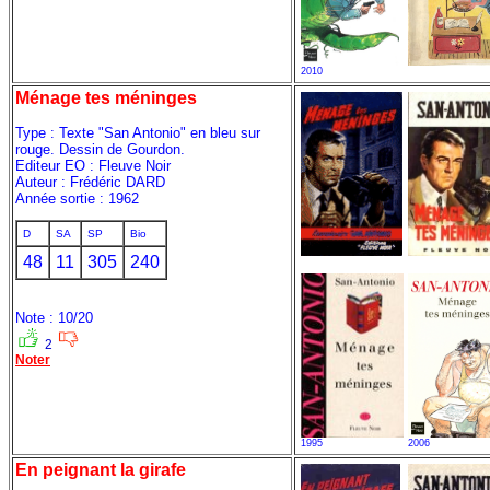
2010
Ménage tes méninges
Type : Texte "San Antonio" en bleu sur
rouge. Dessin de Gourdon.
Editeur EO : Fleuve Noir
Auteur : Frédéric DARD
Année sortie : 1962
D
SA
SP
Bio
48
11
305
240
Note : 10/20
2
Noter
1995
2006
En peignant la girafe