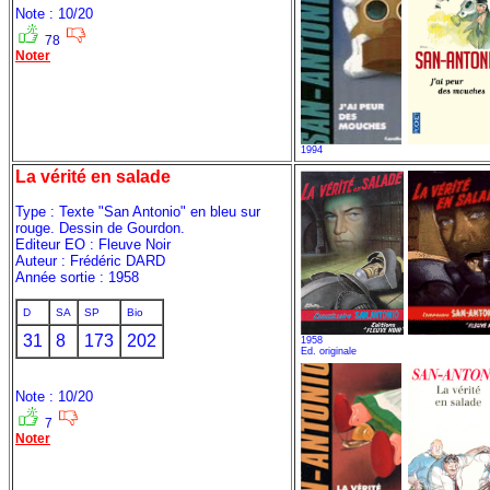
Note : 10/20
78
Noter
1994
La vérité en salade
Type : Texte "San Antonio" en bleu sur
rouge. Dessin de Gourdon.
Editeur EO : Fleuve Noir
Auteur : Frédéric DARD
Année sortie : 1958
D
SA
SP
Bio
31
8
173
202
1958
Ed. originale
Note : 10/20
7
Noter