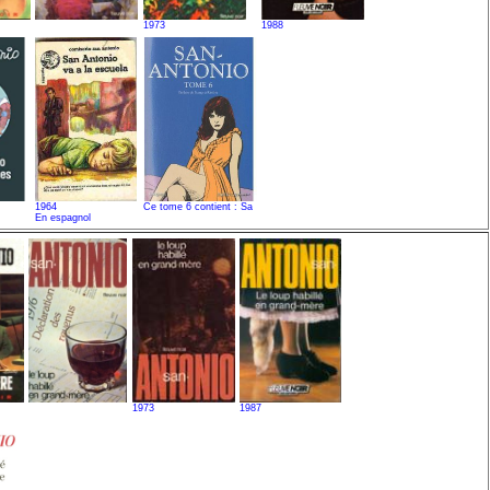
1973
1988
1964
Ce tome 6 contient : Sa
En espagnol
1973
1987