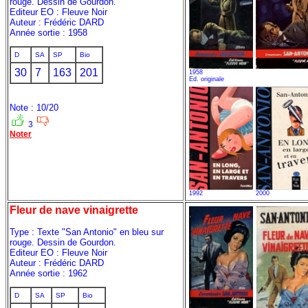
rouge. Dessin de Gourdon.
Editeur EO : Fleuve Noir
Auteur : Frédéric DARD
Année sortie : 1958
D
SA
SP
Bio
30
7
163
201
1958
Ed. originale
Note : 10/20
3
Noter
1992
2000
Fleur de nave vinaigrette
Type : Texte "San Antonio" en bleu sur
rouge. Dessin de Gourdon.
Editeur EO : Fleuve Noir
Auteur : Frédéric DARD
Année sortie : 1962
D
SA
SP
Bio