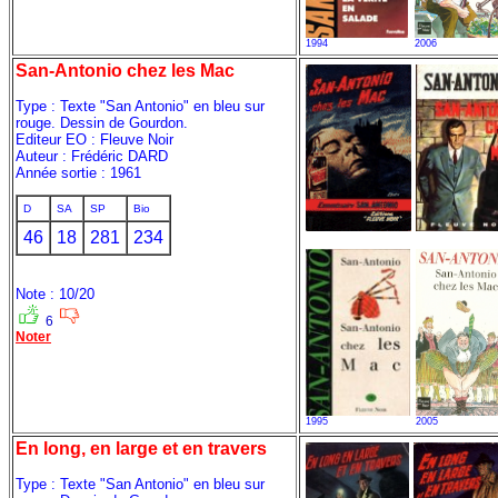
1994
2006
San-Antonio chez les Mac
Type : Texte "San Antonio" en bleu sur
rouge. Dessin de Gourdon.
Editeur EO : Fleuve Noir
Auteur : Frédéric DARD
Année sortie : 1961
D
SA
SP
Bio
46
18
281
234
Note : 10/20
6
Noter
1995
2005
En long, en large et en travers
Type : Texte "San Antonio" en bleu sur