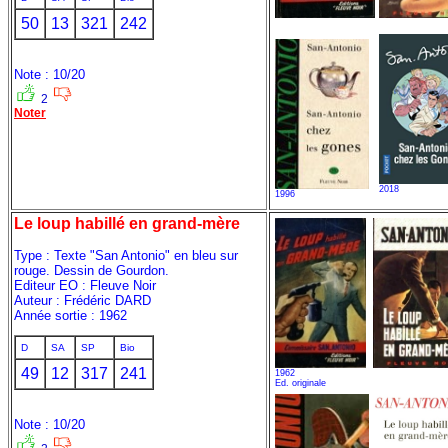
50
13
321
242
Note : 10/20
2
Noter
2018
1996
Le loup habillé en grand-mère
Type : Texte "San Antonio" en bleu sur
rouge. Dessin de Gourdon.
Editeur EO : Fleuve Noir
Auteur : Frédéric DARD
Année sortie : 1962
D
SA
SP
Bio
49
12
317
241
1962
Ed. originale
Note : 10/20