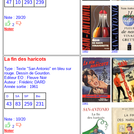
47
10
293
239
Note : 20/20
2
Noter
1992
2000
La fin des haricots
Type : Texte "San Antonio" en bleu sur
rouge. Dessin de Gourdon.
Editeur EO : Fleuve Noir
Auteur : Frédéric DARD
Année sortie : 1961
D
SA
SP
Bio
43
83
259
231
1961
Note : 10/20
2
Noter