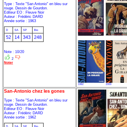
Type : Texte "San Antonio" en bleu sur
rouge. Dessin de Gourdon.
Editeur EO : Fleuve Noir
Auteur : Frédéric DARD
Année sortie : 1963
D
SA
SP
Bio
52
14
343
248
Note : 10/20
2
Noter
1992
2000
San-Antonio chez les gones
Type : Texte "San Antonio" en bleu sur
rouge. Dessin de Gourdon.
Editeur EO : Fleuve Noir
Auteur : Frédéric DARD
Année sortie : 1962
D
SA
SP
Bio