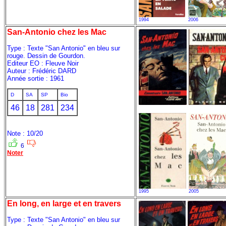
1994
2006
San-Antonio chez les Mac
Type : Texte "San Antonio" en bleu sur
rouge. Dessin de Gourdon.
Editeur EO : Fleuve Noir
Auteur : Frédéric DARD
Année sortie : 1961
D
SA
SP
Bio
46
18
281
234
Note : 10/20
6
Noter
1995
2005
En long, en large et en travers
Type : Texte "San Antonio" en bleu sur