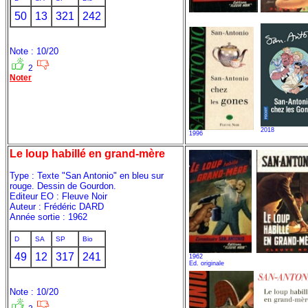
50
13
321
242
Note : 10/20
2
Noter
2018
1996
Le loup habillé en grand-mère
Type : Texte "San Antonio" en bleu sur
rouge. Dessin de Gourdon.
Editeur EO : Fleuve Noir
Auteur : Frédéric DARD
Année sortie : 1962
D
SA
SP
Bio
49
12
317
241
1962
Ed. originale
Note : 10/20