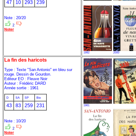
47
10
293
239
Note : 20/20
2
Noter
1992
2000
La fin des haricots
Type : Texte "San Antonio" en bleu sur
rouge. Dessin de Gourdon.
Editeur EO : Fleuve Noir
Auteur : Frédéric DARD
Année sortie : 1961
D
SA
SP
Bio
43
83
259
231
1961
Note : 10/20
2
Noter