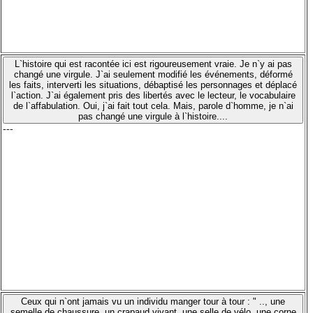
L`histoire qui est racontée ici est rigoureusement vraie. Je n`y ai pas
changé une virgule. J`ai seulement modifié les événements, déformé
les faits, interverti les situations, débaptisé les personnages et déplacé
l`action. J`ai également pris des libertés avec le lecteur, le vocabulaire
de l`affabulation. Oui, j`ai fait tout cela. Mais, parole d`homme, je n`ai
pas changé une virgule à l`histoire....
---
Ceux qui n`ont jamais vu un individu manger tour à tour : " .., une
semelle de chaussure, un crapaud vivant, une selle de vélo, une corne