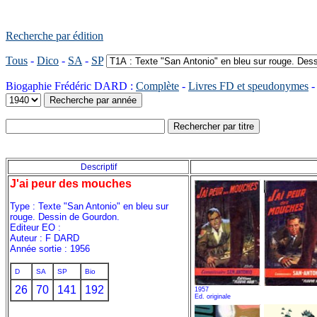
Recherche par édition
Tous
-
Dico
-
SA
-
SP
Biogaphie Frédéric DARD :
Complète
-
Livres FD et speudonymes
Descriptif
J'ai peur des mouches
Type : Texte "San Antonio" en bleu sur
rouge. Dessin de Gourdon.
Editeur EO :
Auteur : F DARD
Année sortie : 1956
D
SA
SP
Bio
26
70
141
192
1957
Ed. originale