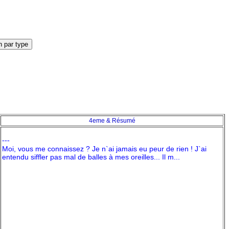
4eme & Résumé
---
Moi, vous me connaissez ? Je n`ai jamais eu peur de rien ! J`ai
entendu siffler pas mal de balles à mes oreilles... Il m...