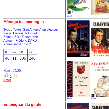
2010
Ménage tes méninges
Type : Texte "San Antonio" en bleu sur
rouge. Dessin de Gourdon.
Editeur EO : Fleuve Noir
Auteur : Frédéric DARD
Année sortie : 1962
D
SA
SP
Bio
48
11
305
240
Note : 10/20
2
Noter
1995
2006
En peignant la girafe