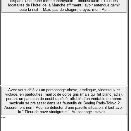
disparu. Une jeune femme incroyable... Inconsolable ? Tous les
locataires de l`hôtel de la Manche affirment l`avoir entendue gémir
toute la nuit... Mais pas de chagrin, croyez-moi ! Ap...
---
Avez-vous déjà vu un personnage obèse, cradingue, vinasseux et
violacé, en pantoufles, maillot de corps gris (mais qui fut blanc jadis),
portant un pantalon de coutil rapiécé, affublé d`un véritable sombrero
mexicain se prélasser dans les fauteuils du Boeing Paris-Tokyo ?
Assurément non ! Pour se délecter d`une pareille situation, il faut avoir
lu " Fleur de nave vinaigrette ". Au passage : savez-...
---