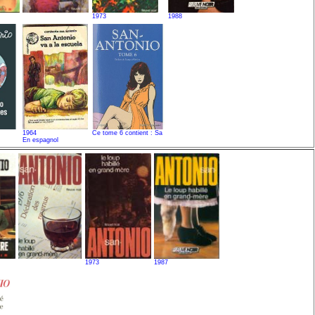
1973
1988
1964
Ce tome 6 contient : Sa
En espagnol
1973
1987