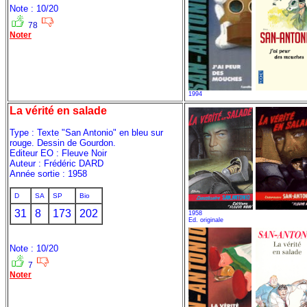
Note : 10/20
78
Noter
1994
La vérité en salade
Type : Texte "San Antonio" en bleu sur
rouge. Dessin de Gourdon.
Editeur EO : Fleuve Noir
Auteur : Frédéric DARD
Année sortie : 1958
D
SA
SP
Bio
31
8
173
202
1958
Ed. originale
Note : 10/20
7
Noter