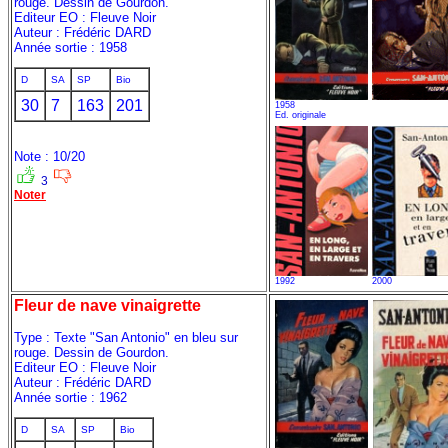
rouge. Dessin de Gourdon.
Editeur EO : Fleuve Noir
Auteur : Frédéric DARD
Année sortie : 1958
D
SA
SP
Bio
30
7
163
201
1958
Ed. originale
Note : 10/20
3
Noter
1992
2000
Fleur de nave vinaigrette
Type : Texte "San Antonio" en bleu sur
rouge. Dessin de Gourdon.
Editeur EO : Fleuve Noir
Auteur : Frédéric DARD
Année sortie : 1962
D
SA
SP
Bio