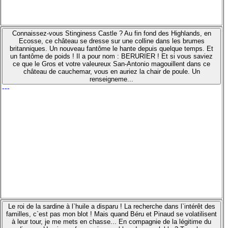
Connaissez-vous Stinginess Castle ? Au fin fond des Highlands, en
Ecosse, ce château se dresse sur une colline dans les brumes
britanniques. Un nouveau fantôme le hante depuis quelque temps. Et
un fantôme de poids ! Il a pour nom : BERURIER ! Et si vous saviez
ce que le Gros et votre valeureux San-Antonio magouillent dans ce
château de cauchemar, vous en auriez la chair de poule. Un
renseigneme...
---
Le roi de la sardine à l`huile a disparu ! La recherche dans l`intérêt des
familles, c`est pas mon blot ! Mais quand Béru et Pinaud se volatilisent
à leur tour, je me mets en chasse... En compagnie de la légitime du