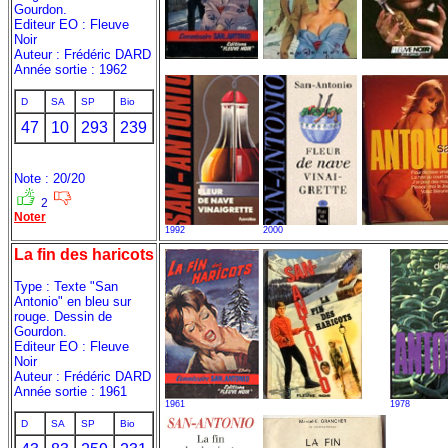
Gourdon.
Editeur EO : Fleuve
Noir
Auteur : Frédéric DARD
Année sortie : 1962
D
SA
SP
Bio
47
10
293
239
Note : 20/20
2
Noter
1992
2000
La fin des haricots
Type : Texte "San
Antonio" en bleu sur
rouge. Dessin de
Gourdon.
Editeur EO : Fleuve
Noir
Auteur : Frédéric DARD
Année sortie : 1961
1961
1978
D
SA
SP
Bio