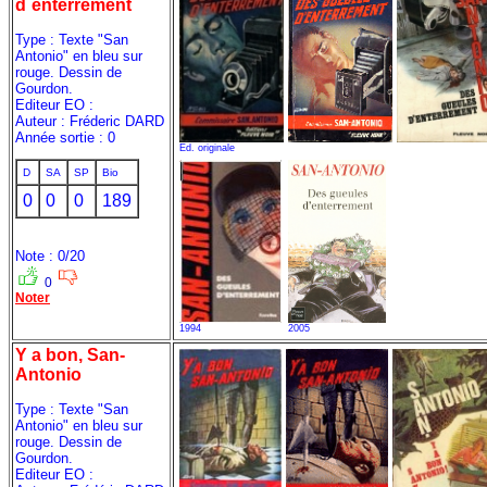
d`enterrement
Type : Texte "San
Antonio" en bleu sur
rouge. Dessin de
Gourdon.
Editeur EO :
Auteur : Fréderic DARD
Année sortie : 0
Ed. originale
D
SA
SP
Bio
0
0
0
189
Note : 0/20
0
Noter
1994
2005
Y a bon, San-
Antonio
Type : Texte "San
Antonio" en bleu sur
rouge. Dessin de
Gourdon.
Editeur EO :