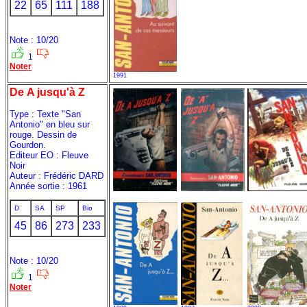
22
65
111
188
Note : 10/20
1
Noter
1991
De A jusqu'à Z
Type : Texte "San
Antonio" en bleu sur
rouge. Dessin de
Gourdon.
Editeur EO : Fleuve
Noir
Auteur : Frédéric DARD
Année sortie : 1961
D
SA
SP
Bio
45
86
273
233
Note : 10/20
1
Noter