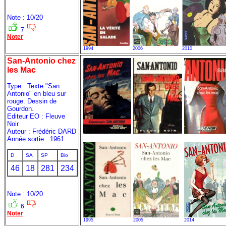
Note : 10/20
7
Noter
1994
2006
2010
San-Antonio chez
les Mac
Type : Texte "San
Antonio" en bleu sur
rouge. Dessin de
Gourdon.
Editeur EO : Fleuve
Noir
Auteur : Frédéric DARD
Année sortie : 1961
D
SA
SP
Bio
46
18
281
234
Note : 10/20
6
Noter
1995
2005
2014