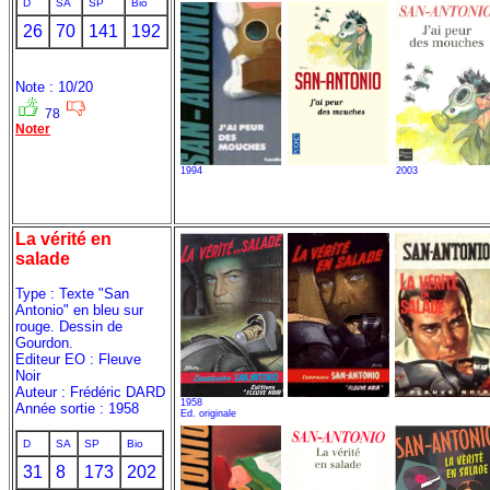
D
SA
SP
Bio
26
70
141
192
Note : 10/20
78
Noter
1994
2003
La vérité en
salade
Type : Texte "San
Antonio" en bleu sur
rouge. Dessin de
Gourdon.
Editeur EO : Fleuve
Noir
Auteur : Frédéric DARD
1958
Année sortie : 1958
Ed. originale
D
SA
SP
Bio
31
8
173
202