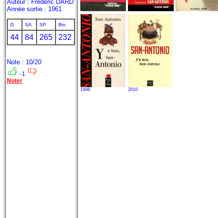
Auteur : Frédéric DARD
Année sortie : 1961
D
SA
SP
Bio
44
84
265
232
Note : 10/20
-1
Noter
1998
2010