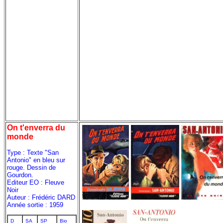
On t'enverra du
monde
Type : Texte "San
Antonio" en bleu sur
rouge. Dessin de
Gourdon.
Editeur EO : Fleuve
Noir
Auteur : Frédéric DARD
Année sortie : 1959
D
SA
SP
Bio