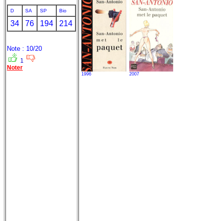
D
SA
SP
Bio
34
76
194
214
Note : 10/20
1
Noter
1996
2007