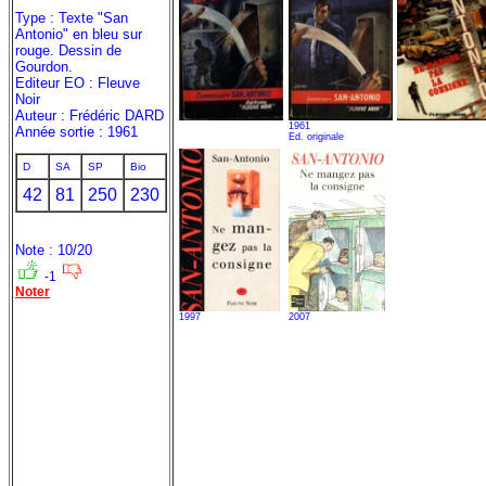
Type : Texte "San
Antonio" en bleu sur
rouge. Dessin de
Gourdon.
Editeur EO : Fleuve
Noir
Auteur : Frédéric DARD
1961
Année sortie : 1961
Ed. originale
D
SA
SP
Bio
42
81
250
230
Note : 10/20
-1
Noter
1997
2007