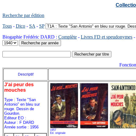
Collect
Recherche par édition
Tous
-
Dico
-
SA
-
SP
Biogaphie Frédéric DARD :
Complète
-
Livres FD et speudonymes
Fonction
Descriptif
J'ai peur des
mouches
Type : Texte "San
Antonio" en bleu sur
rouge. Dessin de
Gourdon.
Editeur EO :
Auteur : F DARD
Année sortie : 1956
1957
Ed. originale