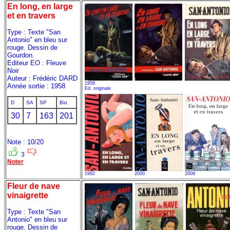
En long, en large
et en travers
Type : Texte "San
Antonio" en bleu sur
rouge. Dessin de
Gourdon.
Editeur EO : Fleuve
Noir
Auteur : Frédéric DARD
1958
Année sortie : 1958
Ed. originale
D
SA
SP
Bio
30
7
163
201
Note : 10/20
3
Noter
1992
2000
2009
Fleur de nave
vinaigrette
Type : Texte "San
Antonio" en bleu sur
rouge. Dessin de