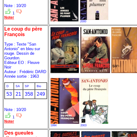
Note : 10/20
1
Noter
2000
Le coup du père
François
Type : Texte "San
Antonio" en bleu sur
rouge. Dessin de
Gourdon.
Editeur EO : Fleuve
Noir
Auteur : Frédéric DARD
Année sortie : 1963
D
SA
SP
Bio
53
21
358
249
Note : 10/20
1
Noter
1994
2003
Des gueules