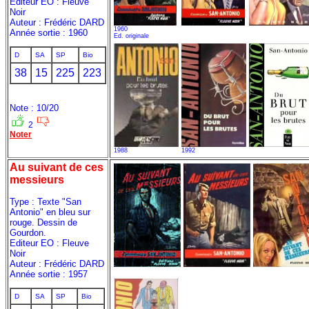
Editeur EO : Fleuve
Noir
Auteur : Frédéric DARD
1960
Année sortie : 1960
Ed. originale
D
SA
SP
Bio
38
15
225
223
Note : 10/20
2
Noter
1988
1992
Au suivant de ces
messieurs
Type : Texte "San
Antonio" en bleu sur
rouge. Dessin de
Gourdon.
Editeur EO : Fleuve
Noir
Auteur : Frédéric DARD
Année sortie : 1957
D
SA
SP
Bio