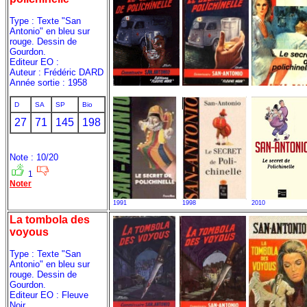
Type : Texte "San
Antonio" en bleu sur
rouge. Dessin de
Gourdon.
Editeur EO :
Auteur : Frédéric DARD
Année sortie : 1958
D
SA
SP
Bio
27
71
145
198
Note : 10/20
1
Noter
1991
1998
2010
La tombola des
voyous
Type : Texte "San
Antonio" en bleu sur
rouge. Dessin de
Gourdon.
Editeur EO : Fleuve
Noir