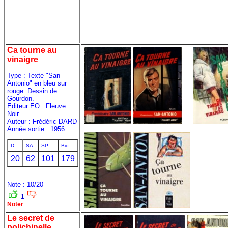
Ca tourne au
vinaigre
Type : Texte "San
Antonio" en bleu sur
rouge. Dessin de
Gourdon.
Editeur EO : Fleuve
Noir
Auteur : Frédéric DARD
Année sortie : 1956
D
SA
SP
Bio
20
62
101
179
Note : 10/20
1
Noter
Le secret de
polichinelle