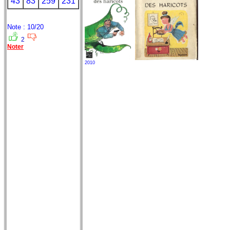
43
83
259
231
Note : 10/20
2
Noter
2010