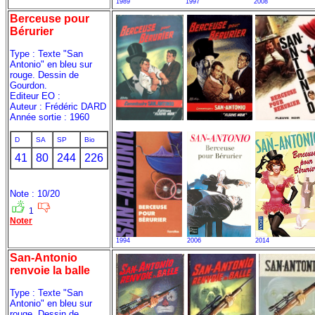
1989
1997
2008
Berceuse pour
Bérurier
Type : Texte "San
Antonio" en bleu sur
rouge. Dessin de
Gourdon.
Editeur EO :
Auteur : Frédéric DARD
Année sortie : 1960
D
SA
SP
Bio
41
80
244
226
Note : 10/20
1
Noter
1994
2006
2014
San-Antonio
renvoie la balle
Type : Texte "San
Antonio" en bleu sur
rouge. Dessin de