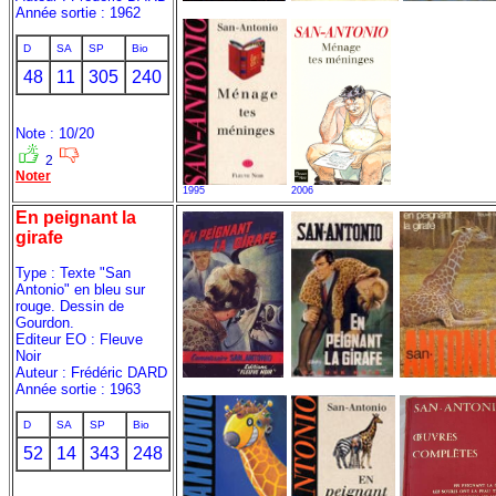
Année sortie : 1962
D
SA
SP
Bio
48
11
305
240
Note : 10/20
2
Noter
1995
2006
En peignant la
girafe
Type : Texte "San
Antonio" en bleu sur
rouge. Dessin de
Gourdon.
Editeur EO : Fleuve
Noir
Auteur : Frédéric DARD
Année sortie : 1963
D
SA
SP
Bio
52
14
343
248