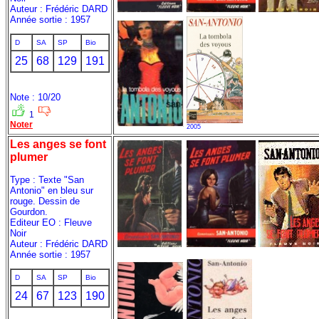
Auteur : Frédéric DARD
Année sortie : 1957
D
SA
SP
Bio
25
68
129
191
Note : 10/20
1
Noter
2005
Les anges se font
plumer
Type : Texte "San
Antonio" en bleu sur
rouge. Dessin de
Gourdon.
Editeur EO : Fleuve
Noir
Auteur : Frédéric DARD
Année sortie : 1957
D
SA
SP
Bio
24
67
123
190