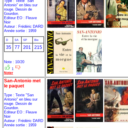
Type : Texte "San
Antonio" en bleu sur
rouge. Dessin de
Gourdon.
Editeur EO : Fleuve
Noir
Auteur : Frédéric DARD
Année sortie : 1959
D
SA
SP
Bio
35
77
201
215
Note : 10/20
1
Noter
2007
San-Antonio met
le paquet
Type : Texte "San
Antonio" en bleu sur
rouge. Dessin de
Gourdon.
Editeur EO : Fleuve
Noir
Auteur : Frédéric DARD
Année sortie : 1959