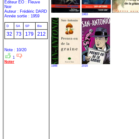
Editeur EO : Fleuve
Noir
Auteur : Frédéric DARD
1963
Année sortie : 1959
D
SA
SP
Bio
32
73
179
212
Note : 10/20
1
Noter
1996
2016