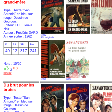
grand-mère
Type : Texte "San
Antonio" en bleu sur
rouge. Dessin de
Gourdon.
Editeur EO : Fleuve
Noir
Auteur : Frédéric DARD
1962
Année sortie : 1962
Ed. originale
D
SA
SP
Bio
49
12
317
241
Note : 10/20
2
Noter
1994
2005
Du brut pour les
brutes
Type : Texte "San
Antonio" en bleu sur
rouge. Dessin de
Gourdon.