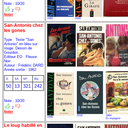
Note : 10/20
2
Noter
1992
2000
San-Antonio chez
les gones
Type : Texte "San
Antonio" en bleu sur
rouge. Dessin de
Gourdon.
Editeur EO : Fleuve
Noir
Auteur : Frédéric DARD
Année sortie : 1962
D
SA
SP
Bio
50
13
321
242
Note : 10/20
2
Noter
2018
1964
1996
En espagnol
Le loup habillé en