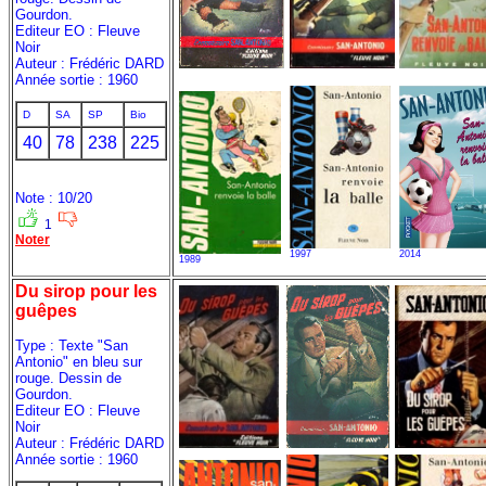
Gourdon.
Editeur EO : Fleuve
Noir
Auteur : Frédéric DARD
Année sortie : 1960
D
SA
SP
Bio
40
78
238
225
Note : 10/20
1
Noter
1997
2014
1989
Du sirop pour les
guêpes
Type : Texte "San
Antonio" en bleu sur
rouge. Dessin de
Gourdon.
Editeur EO : Fleuve
Noir
Auteur : Frédéric DARD
Année sortie : 1960