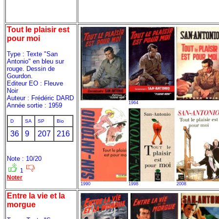
Tout le plaisir est
pour moi
Type : Texte "San
Antonio" en bleu sur
rouge. Dessin de
Gourdon.
Editeur EO : Fleuve
Noir
Auteur : Frédéric DARD
1964
Année sortie : 1959
D
SA
SP
Bio
36
9
207
216
Note : 10/20
1
Noter
1990
1998
2008
Entre la vie et la
morgue