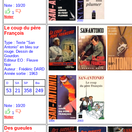
Note : 10/20
1
Noter
2000
Le coup du père
François
Type : Texte "San
Antonio" en bleu sur
rouge. Dessin de
Gourdon.
Editeur EO : Fleuve
Noir
Auteur : Frédéric DARD
Année sortie : 1963
D
SA
SP
Bio
53
21
358
249
Note : 10/20
1
Noter
1994
2003
Des gueules