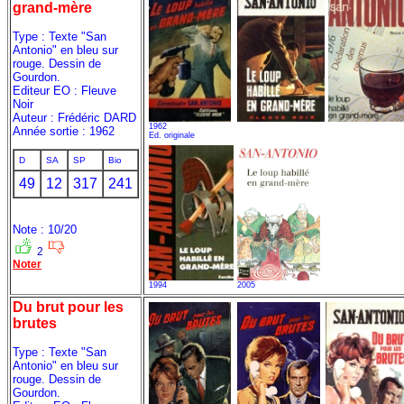
grand-mère
Type : Texte "San
Antonio" en bleu sur
rouge. Dessin de
Gourdon.
Editeur EO : Fleuve
Noir
Auteur : Frédéric DARD
1962
Année sortie : 1962
Ed. originale
D
SA
SP
Bio
49
12
317
241
Note : 10/20
2
Noter
1994
2005
Du brut pour les
brutes
Type : Texte "San
Antonio" en bleu sur
rouge. Dessin de
Gourdon.