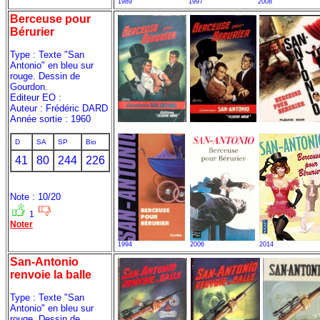
1989
1997
2008
Berceuse pour
Bérurier
Type : Texte "San
Antonio" en bleu sur
rouge. Dessin de
Gourdon.
Editeur EO :
Auteur : Frédéric DARD
Année sortie : 1960
D
SA
SP
Bio
41
80
244
226
Note : 10/20
1
Noter
1994
2006
2014
San-Antonio
renvoie la balle
Type : Texte "San
Antonio" en bleu sur
rouge. Dessin de