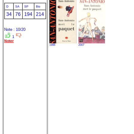
D
SA
SP
Bio
34
76
194
214
Note : 10/20
1
Noter
1996
2007