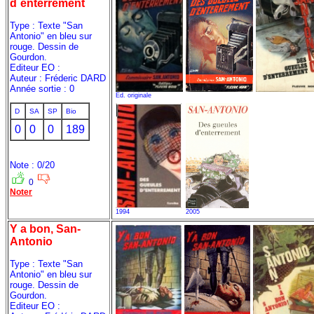
d`enterrement
Type : Texte "San
Antonio" en bleu sur
rouge. Dessin de
Gourdon.
Editeur EO :
Auteur : Fréderic DARD
Année sortie : 0
Ed. originale
D
SA
SP
Bio
0
0
0
189
Note : 0/20
0
Noter
1994
2005
Y a bon, San-
Antonio
Type : Texte "San
Antonio" en bleu sur
rouge. Dessin de
Gourdon.
Editeur EO :