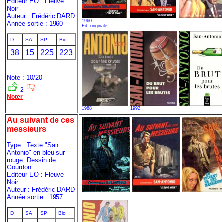
Editeur EO : Fleuve
Noir
Auteur : Frédéric DARD
1960
Année sortie : 1960
Ed. originale
D
SA
SP
Bio
38
15
225
223
Note : 10/20
2
Noter
1988
1992
Au suivant de ces
messieurs
Type : Texte "San
Antonio" en bleu sur
rouge. Dessin de
Gourdon.
Editeur EO : Fleuve
Noir
Auteur : Frédéric DARD
Année sortie : 1957
D
SA
SP
Bio