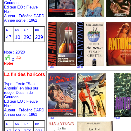
Gourdon.
Editeur EO : Fleuve
Noir
Auteur : Frédéric DARD
Année sortie : 1962
D
SA
SP
Bio
47
10
293
239
Note : 20/20
2
Noter
1992
2000
La fin des haricots
Type : Texte "San
Antonio" en bleu sur
rouge. Dessin de
Gourdon.
Editeur EO : Fleuve
Noir
Auteur : Frédéric DARD
Année sortie : 1961
1961
1978
D
SA
SP
Bio