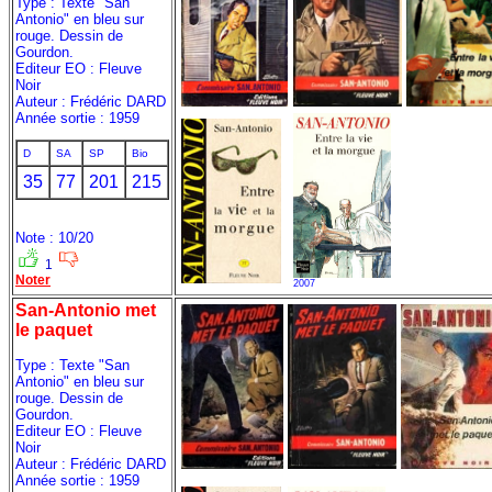
Type : Texte "San
Antonio" en bleu sur
rouge. Dessin de
Gourdon.
Editeur EO : Fleuve
Noir
Auteur : Frédéric DARD
Année sortie : 1959
D
SA
SP
Bio
35
77
201
215
Note : 10/20
1
Noter
2007
San-Antonio met
le paquet
Type : Texte "San
Antonio" en bleu sur
rouge. Dessin de
Gourdon.
Editeur EO : Fleuve
Noir
Auteur : Frédéric DARD
Année sortie : 1959