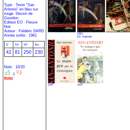
Type : Texte "San
Antonio" en bleu sur
rouge. Dessin de
Gourdon.
Editeur EO : Fleuve
Noir
Auteur : Frédéric DARD
1961
Année sortie : 1961
Ed. originale
D
SA
SP
Bio
42
81
250
230
Note : 10/20
-1
Noter
1997
2007