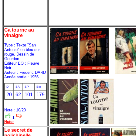
Ca tourne au
vinaigre
Type : Texte "San
Antonio" en bleu sur
rouge. Dessin de
Gourdon.
Editeur EO : Fleuve
Noir
Auteur : Frédéric DARD
Année sortie : 1956
D
SA
SP
Bio
20
62
101
179
Note : 10/20
1
Noter
Le secret de
polichinelle