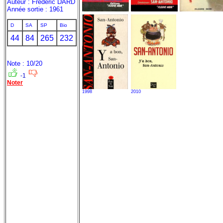
Auteur : Frédéric DARD
Année sortie : 1961
D
SA
SP
Bio
44
84
265
232
Note : 10/20
-1
Noter
1998
2010