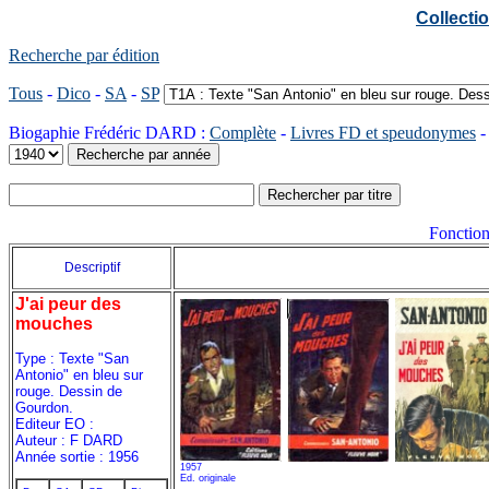
Collect
Recherche par édition
Tous
-
Dico
-
SA
-
SP
Biogaphie Frédéric DARD :
Complète
-
Livres FD et speudonymes
Fonction
Descriptif
J'ai peur des
mouches
Type : Texte "San
Antonio" en bleu sur
rouge. Dessin de
Gourdon.
Editeur EO :
Auteur : F DARD
Année sortie : 1956
1957
Ed. originale