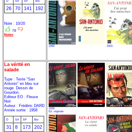
D
SA
SP
Bio
26
70
141
192
Note : 10/20
78
Noter
1994
2003
La vérité en
salade
Type : Texte "San
Antonio" en bleu sur
rouge. Dessin de
Gourdon.
Editeur EO : Fleuve
Noir
Auteur : Frédéric DARD
1958
Année sortie : 1958
Ed. originale
D
SA
SP
Bio
31
8
173
202