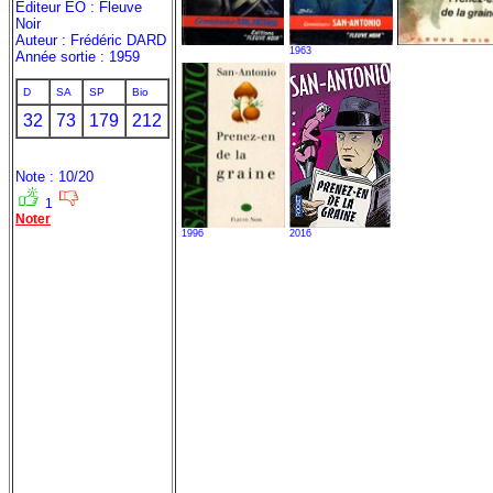
Editeur EO : Fleuve
Noir
Auteur : Frédéric DARD
1963
Année sortie : 1959
D
SA
SP
Bio
32
73
179
212
Note : 10/20
1
Noter
1996
2016