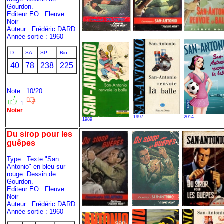
Gourdon.
Editeur EO : Fleuve
Noir
Auteur : Frédéric DARD
Année sortie : 1960
D
SA
SP
Bio
40
78
238
225
Note : 10/20
1
Noter
1997
2014
1989
Du sirop pour les
guêpes
Type : Texte "San
Antonio" en bleu sur
rouge. Dessin de
Gourdon.
Editeur EO : Fleuve
Noir
Auteur : Frédéric DARD
Année sortie : 1960