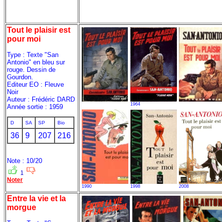
Tout le plaisir est
pour moi
Type : Texte "San
Antonio" en bleu sur
rouge. Dessin de
Gourdon.
Editeur EO : Fleuve
Noir
Auteur : Frédéric DARD
1964
Année sortie : 1959
D
SA
SP
Bio
36
9
207
216
Note : 10/20
1
Noter
1990
1998
2008
Entre la vie et la
morgue