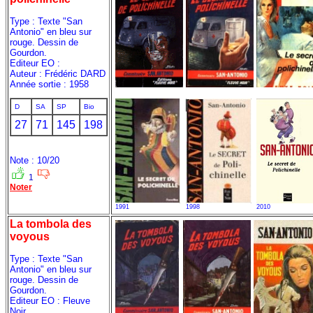
Type : Texte "San
Antonio" en bleu sur
rouge. Dessin de
Gourdon.
Editeur EO :
Auteur : Frédéric DARD
Année sortie : 1958
D
SA
SP
Bio
27
71
145
198
Note : 10/20
1
Noter
1991
1998
2010
La tombola des
voyous
Type : Texte "San
Antonio" en bleu sur
rouge. Dessin de
Gourdon.
Editeur EO : Fleuve
Noir