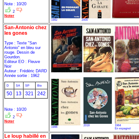
Note : 10/20
2
Noter
1992
2000
San-Antonio chez
les gones
Type : Texte "San
Antonio" en bleu sur
rouge. Dessin de
Gourdon.
Editeur EO : Fleuve
Noir
Auteur : Frédéric DARD
Année sortie : 1962
D
SA
SP
Bio
50
13
321
242
Note : 10/20
2
Noter
2018
1964
1996
En espagnol
Le loup habillé en