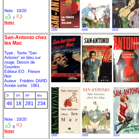
Note : 10/20
7
Noter
1994
2006
2010
San-Antonio chez
les Mac
Type : Texte "San
Antonio" en bleu sur
rouge. Dessin de
Gourdon.
Editeur EO : Fleuve
Noir
Auteur : Frédéric DARD
Année sortie : 1961
D
SA
SP
Bio
46
18
281
234
Note : 10/20
6
Noter
1995
2005
2014