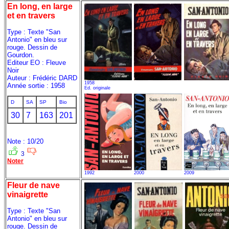
En long, en large
et en travers
Type : Texte "San
Antonio" en bleu sur
rouge. Dessin de
Gourdon.
Editeur EO : Fleuve
Noir
Auteur : Frédéric DARD
1958
Année sortie : 1958
Ed. originale
D
SA
SP
Bio
30
7
163
201
Note : 10/20
3
Noter
1992
2000
2009
Fleur de nave
vinaigrette
Type : Texte "San
Antonio" en bleu sur
rouge. Dessin de