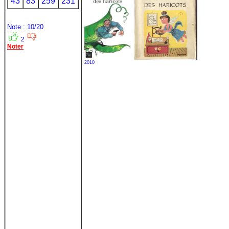
43
83
259
231
Note : 10/20
2
Noter
2010