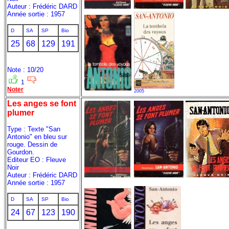
Auteur : Frédéric DARD
Année sortie : 1957
D
SA
SP
Bio
25
68
129
191
Note : 10/20
1
Noter
2005
Les anges se font
plumer
Type : Texte "San
Antonio" en bleu sur
rouge. Dessin de
Gourdon.
Editeur EO : Fleuve
Noir
Auteur : Frédéric DARD
Année sortie : 1957
D
SA
SP
Bio
24
67
123
190