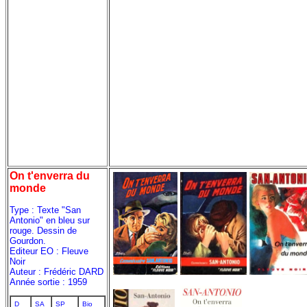
On t'enverra du
monde
Type : Texte "San
Antonio" en bleu sur
rouge. Dessin de
Gourdon.
Editeur EO : Fleuve
Noir
Auteur : Frédéric DARD
Année sortie : 1959
D
SA
SP
Bio