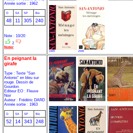
Année sortie : 1962
D
SA
SP
Bio
48
11
305
240
Note : 10/20
2
Noter
1995
2006
En peignant la
girafe
Type : Texte "San
Antonio" en bleu sur
rouge. Dessin de
Gourdon.
Editeur EO : Fleuve
Noir
Auteur : Frédéric DARD
Année sortie : 1963
D
SA
SP
Bio
52
14
343
248