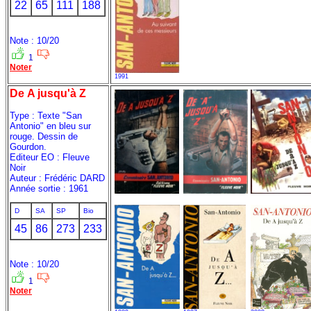
22
65
111
188
Note : 10/20
1
Noter
1991
De A jusqu'à Z
Type : Texte "San
Antonio" en bleu sur
rouge. Dessin de
Gourdon.
Editeur EO : Fleuve
Noir
Auteur : Frédéric DARD
Année sortie : 1961
D
SA
SP
Bio
45
86
273
233
Note : 10/20
1
Noter