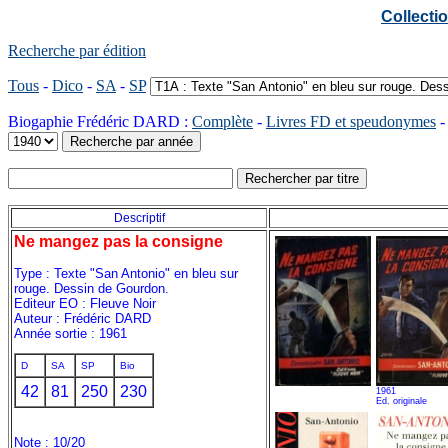
Collect
Recherche par édition
Tous
-
Dico
-
SA
-
SP
Biogaphie Frédéric DARD :
Complète
-
Livres FD et speudonymes
Descriptif
Ne mangez pas la consigne
Type : Texte "San Antonio" en bleu sur
rouge. Dessin de Gourdon.
Editeur EO : Fleuve Noir
Auteur : Frédéric DARD
Année sortie : 1961
D
SA
SP
Bio
42
81
250
230
1961
Ed. originale
Note : 10/20