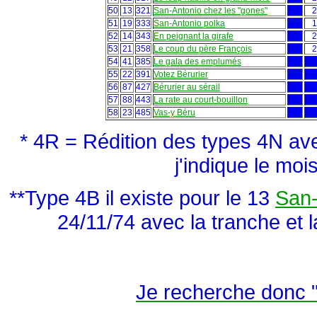
50
13
321
San-Antonio chez les "gones"
NE
2
51
19
333
San-Antonio polka
NE
1
52
14
343
En peignant la girafe
NE
2
53
21
358
Le coup du père François
NE
2
54
41
385
Le gala des emplumés
NE
NE
55
22
391
Votez Bérurier
NE
NE
56
87
427
Bérurier au sérail
NE
NE
57
88
443
La rate au court-bouillon
NE
NE
58
23
485
Vas-y Béru
NE
NE
* 4R = Rédition des types 4N ave
j'indique le moi
**Type 4B il existe pour le 13
San-
24/11/74 avec la tranche et
Je recherche donc 