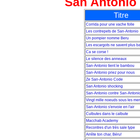
San Antonio
Titre
Corrida pour une vache folle
Les contrepets de San-Antonio
Un pompier nomme Beru
Les escargots ne savent plus b
Ca se corse !
Le silence des anneaux
San-Antonio tient le bambou
San-Antonio priez pour nous
Ze San-Antonio Code
San Antonio shocking
San-Antonio contre San-Antoni
Vingt mille noeuds sous les mer
San-Antonio s'envoie en l'air
Culbutes dans le calbute
Macchab Academy
Recontres d'un très sale type
Arrête ton char, Béru!