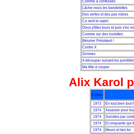
Comme à confesses
Lâche-nous les bandelettes
Des vertes et des pas mûres
Ca sent le sapin
Deux p'tites tours et puis s'en vo
Comme sur des roulettes
Bérurier Président !
Contre X
Scrimes
A découper suivant les pointillé
Ma tête à couper
Alix Karol 
Edition
1973
En tout bien tout 
1974
Assassin pour to
1974
Suicides par con
1974
Et cinquante qui 
1974
Meurs et tais toi