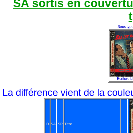
SA sortis en couvert
Sous typ
Ecriture b
La différence vient de la coul
D
SA
SP
Titre