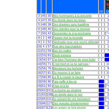
1H
1
3
45
30
Mes hommages à la donzelle
1
1
4
47
35
Du plomb dans les tripes
2
2
5
48
38
Des dragées sans baptême
1
2
6
49
40
Des clientes pour la morgue
1
1
7
50
43
Descendez-le à la prochaine
1
1*
8
2
48
Passez-moi la joconde
1
1
9
3
52
Sérénade pour une souris défunte
1
2
10
4
57
Rue des macchabées
1
1
11
51
59
Bas les pattes
2
7
12
53
63
Deuil express
1
NE
13
54
67
J'ai bien l'honneur de vous buter
2
NE
14
55
71
C'est mort et ça ne sait pas !
1
1
15
56
76
Messieurs les hommes
1
9
16
57
81
Du mouron à se faire
3
1
17
58
85
Le fil à couper le beurre
4
7
18
59
90
Fais gaffe à tes os
NE
1
19
61
93
A tue et à toi
NE
2*
20
62
101
Ça tourne au vinaigre
NE
3
21
63
108
Les doigts dans le nez
NE
2
22
65
111
Au suivant de ces messieurs
NE
1*
23
66
117
Des gueules d'enterrement
NE
2
24
67
123
Les anges se font plumer
NE
1