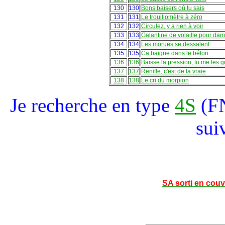
130
130
Bons baisers où tu sais
131
131
Le trouillomètre à zéro
132
132
Circulez, y a rien à voir
133
133
Galantine de volaille pour dam
134
134
Les morues se dessalent
135
135
Ca baigne dans le béton
136
136
Baisse la pression, tu me les g
137
137
Renifle, c'est de la vraie
138
138
Le cri du morpion
Je recherche en type
4S
(FN
sui
SA sorti en couv