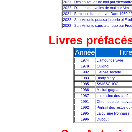
2021 - Des nouvelles de moi par Alexandr
2022 - D'autres nouvelles de moi par Alex
2021 - Berceau d'une oeuvre Dard 1950-1
2022 - San-Antonio poussa la porte et Fré
2022 - San-Antonio sans alter ego par Fre
Livres préfacé
Année
Titr
1974
L'amour de vivre
1979
Guignol
1982
Oeuvre secrète
1983
Blody Mary
1985
SWISSCHOC
1986
Mistral gagnant
1987
La cuisine des chefs
1991
Chronique de mauvai
1992
Portrait des restos du
1995
La cuisine lyonnaise
1996
Dubout