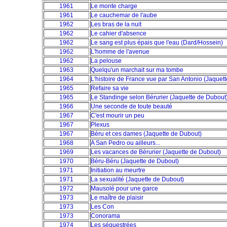
1961
Le monte charge
1961
Le cauchemar de l'aube
1962
Les bras de la nuit
1962
Le cahier d'absence
1962
Le sang est plus épais que l'eau (Dard/Hossein)
1962
L'homme de l'avenue
1962
La pelouse
1963
Quelqu'un marchait sur ma tombe
1964
L'histoire de France vue par San Antonio (Jaquet
1965
Refaire sa vie
1965
Le Standinge selon Bérurier (Jaquette de Dubout
1966
Une seconde de toute beauté
1967
C'est mourir un peu
1967
Plexus
1967
Béru et ces dames (Jaquette de Dubout)
1968
A San Pedro ou ailleurs...
1969
Les vacances de Bérurier (Jaquette de Dubout)
1970
Béru-Béru (Jaquette de Dubout)
1971
Initiation au meurtre
1971
La sexualité (Jaquette de Dubout)
1972
Mausolé pour une garce
1973
Le maître de plaisir
1973
Les Con
1973
Conorama
1974
Les séquestrées