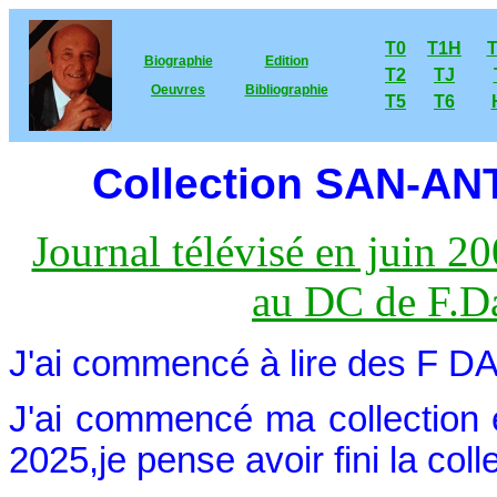
T0
T1H
Biographie
Edition
T2
TJ
Oeuvres
Bibliographie
T5
T6
Collection SAN-AN
Journal télévisé en juin 2
au DC de F.D
J'ai commencé à lire des F D
J'ai commencé ma collection 
2025,je pense avoir fini la colle