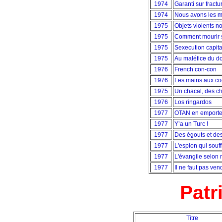
1974
Garanti sur fractu
1974
Nous avons les m
1975
Objets violents no
1975
Comment mourir s
1975
Sexecution capita
1975
Au maléfice du d
1976
French con-con
1976
Les mains aux co
1975
Un chacal, des c
1976
Los ringardos
1977
OTAN en emporte 
1977
Y’a un Turc !
1977
Des égouts et de
1977
L'espion qui souff
1977
L'évangile selon
1977
Il ne faut pas ven
Patr
Titre