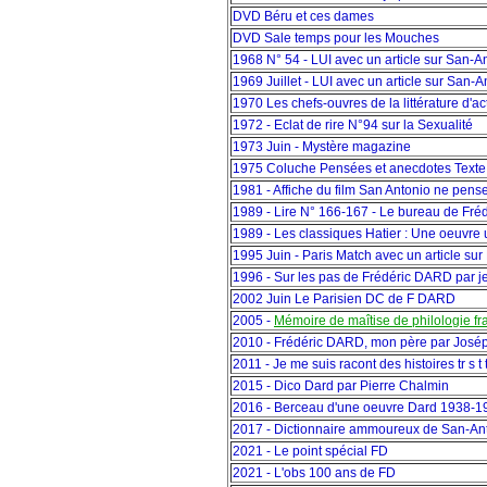
DVD Béru et ces dames
DVD Sale temps pour les Mouches
1968 N° 54 - LUI avec un article sur San-A
1969 Juillet - LUI avec un article sur San-A
1970 Les chefs-ouvres de la littérature d'ac
1972 - Eclat de rire N°94 sur la Sexualité
1973 Juin - Mystère magazine
1975 Coluche Pensées et anecdotes Texte
1981 - Affiche du film San Antonio ne pens
1989 - Lire N° 166-167 - Le bureau de Fr
1989 - Les classiques Hatier : Une oeuvre 
1995 Juin - Paris Match avec un article su
1996 - Sur les pas de Frédéric DARD par
2002 Juin Le Parisien DC de F DARD
2005 -
Mémoire de maîtise de philologie fr
2010 - Frédéric DARD, mon père par Jos
2011 - Je me suis racont des histoires tr s t 
2015 - Dico Dard par Pierre Chalmin
2016 - Berceau d'une oeuvre Dard 1938-1
2017 - Dictionnaire ammoureux de San-Anto
2021 - Le point spécial FD
2021 - L'obs 100 ans de FD