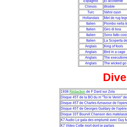
Espagnol
El accidente
Chinois
Illisible
Turc
Vahsi oyun
Hollandais
Met de rug te
Italien
Piombo nella t
Italien
Giro di boa
Italien
Sono fatto cosi
Italien
La Scoperta de
Anglais
King of fools
Anglais
Bird in a cage
Anglais
The execution
Anglais
The wicked go 
Dive
1938
Rédaction
de F Dard sur Zola
Disque 45T de la BO du m "Toi le Venin" d
Disque 45T de Charles Aznavour de l'opere
Disque 45T de Georges Guétary de l'opéret
Disque 33T Bourvil Chanson des matelass
K7 Audio Le gala des emplumé avec Guy M
K7 Video Cette mort dont je parlais