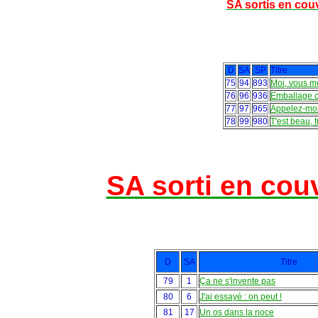
SA sortis en couv
D
SA
SP
Titre
75
94
893
Moi, vous m
76
96
936
Emballage 
77
97
965
Appelez-moi
78
99
980
T'est beau, t
SA sorti en cou
D
SA
Titre
79
1
Ça ne s'invente pas
80
6
J'ai essayé : on peut !
81
17
Un os dans la noce