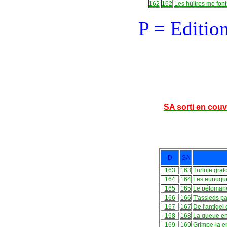
162
162
Les huitres me font 
P = Editio
SA sorti en couv
D
SA
163
163
Turlute grato
164
164
Les eunuque
165
165
Le pétomane
166
166
T'assieds pa
167
167
De l'antigel
168
168
La queue en
169
169
Grimpe-la 