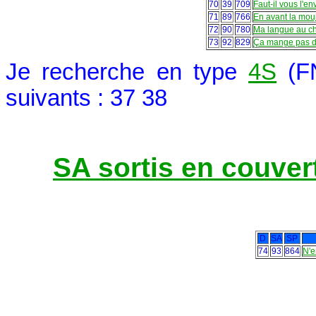
70
39
709
Faut-il vous l'e
71
89
766
En avant la mouj
72
90
780
Ma langue au c
73
92
829
Ça mange pas d
Je recherche en type
4S
(FN
suivants : 37 38
SA sortis en couve
D
SA
SP
74
93
864
N'e