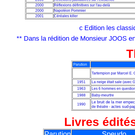
2000
Réflexions définitives sur l'au-delà
2000
Napoléon Pommier
2001
Céréales killer
c Edition les class
** Dans la rédition de Monsieur JOOS en 2
T
Parution
Tartempion par Marcel E
1951
La neige était sale (avec
1963
Les 6 hommes en question
1988
Baby-meurtre
e bruit de la mer empe
L
1990
actes sud-pap
de théatre -
Livres édit
Parution
Speudo