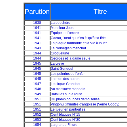
Parution
Titre
1938
La peuchère
1941
Monsieur Joos
1941
Equipe de l'ombre
1941
Cacou, l'oeuf qui n'en fit qu'à sa tête
1941
La plaque tournante et la Vie à louer
1943
Le Norvégien manchot
1944
Croquelune
1944
Georges et la dame seule
1945
La crève
1945
Saint-Gengoul
1945
Les pélerins de l'enfer
1945
La mort des autres
1947
Le cirque Grancher
1948
Au massacre mondain
1949
Batailles sur la route
1951
Du plomb pour ces demoiselles
1951
Vingt-huit minutes d'angoisse (Verne Goody)
1951
Le tueur en pantoufles
1952
Cent blagues N°15
1953
Cent blagues N°20
1954
La grande Friture