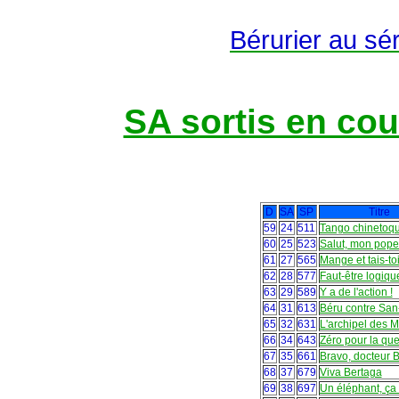
Bérurier au sér
SA sortis en cou
D
SA
SP
Titre
59
24
511
Tango chinetoq
60
25
523
Salut, mon pope 
61
27
565
Mange et tais-to
62
28
577
Faut-être logiqu
63
29
589
Y a de l'action !
64
31
613
Béru contre San
65
32
631
L'archipel des M
66
34
643
Zéro pour la que
67
35
661
Bravo, docteur 
68
37
679
Viva Bertaga
69
38
697
Un éléphant, ça