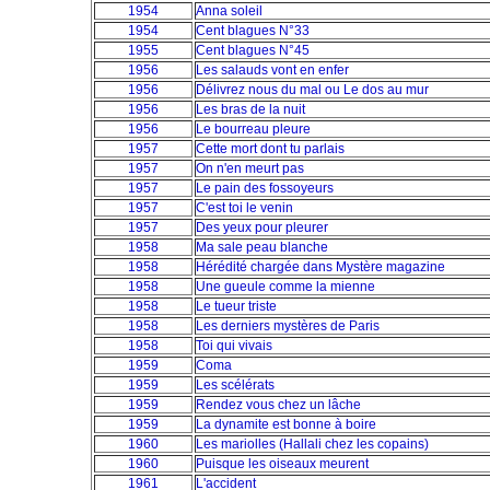
1954
Anna soleil
1954
Cent blagues N°33
1955
Cent blagues N°45
1956
Les salauds vont en enfer
1956
Délivrez nous du mal ou Le dos au mur
1956
Les bras de la nuit
1956
Le bourreau pleure
1957
Cette mort dont tu parlais
1957
On n'en meurt pas
1957
Le pain des fossoyeurs
1957
C'est toi le venin
1957
Des yeux pour pleurer
1958
Ma sale peau blanche
1958
Hérédité chargée dans Mystère magazine
1958
Une gueule comme la mienne
1958
Le tueur triste
1958
Les derniers mystères de Paris
1958
Toi qui vivais
1959
Coma
1959
Les scélérats
1959
Rendez vous chez un lâche
1959
La dynamite est bonne à boire
1960
Les mariolles (Hallali chez les copains)
1960
Puisque les oiseaux meurent
1961
L'accident