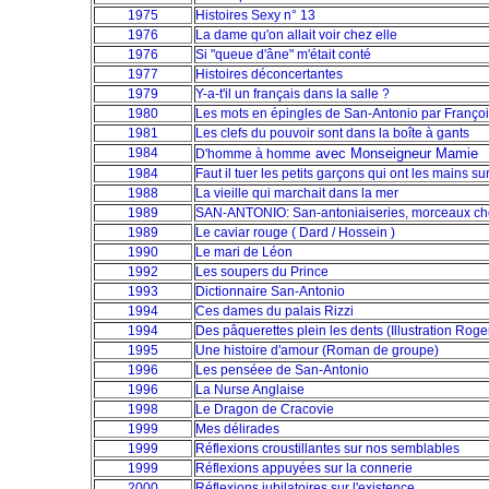
1975
Histoires Sexy n° 13
1976
La dame qu'on allait voir chez elle
1976
Si "queue d'âne" m'était conté
1977
Histoires déconcertantes
1979
Y-a-t'il un français dans la salle ?
1980
Les mots en épingles de San-Antonio par Franço
1981
Les clefs du pouvoir sont dans la boîte à gants
1984
avec Monseigneur Mamie
D'homme à homme
1984
Faut il tuer les petits garçons qui ont les mains s
1988
La vieille qui marchait dans la mer
1989
SAN-ANTONIO: San-antoniaiseries, morceaux ch
1989
Le caviar rouge ( Dard / Hossein )
1990
Le mari de Léon
1992
Les soupers du Prince
1993
Dictionnaire San-Antonio
1994
Ces dames du palais Rizzi
1994
Des pâquerettes plein les dents (Illustration Rog
1995
Une histoire d'amour (Roman de groupe)
1996
Les penséee de San-Antonio
1996
La Nurse Anglaise
1998
Le Dragon de Cracovie
1999
Mes délirades
1999
Réflexions croustillantes sur nos semblables
1999
Réflexions appuyées sur la connerie
2000
Réflexions jubilatoires sur l'existence