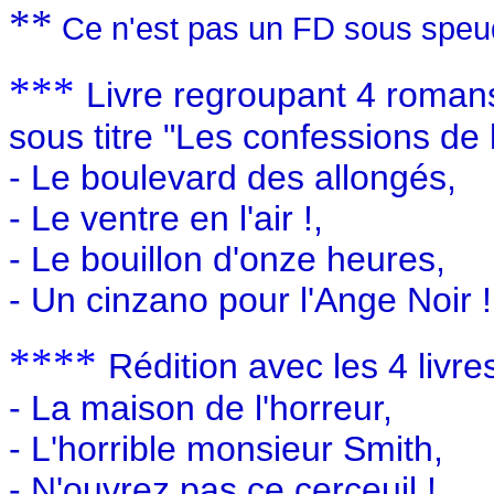
**
Ce n'est pas un FD sous speu
***
Livre regroupant 4 roman
sous titre "Les confessions de l
- Le boulevard des allongés,
- Le ventre en l'air !,
- Le bouillon d'onze heures,
- Un cinzano pour l'Ange Noir !
****
Rédition avec les 4 livre
-
L
a maison de l'horreur,
-
L
'horrible monsieur Smith,
- N'ouvrez pas ce cerceuil !