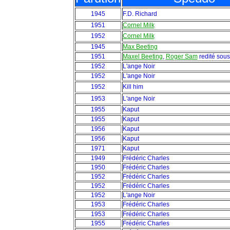
1945
F.D. Richard
1951
Cornel Milk
1952
Cornel Milk
1945
Max Beeting
1951
Maxel Beeting
,
Roger Sam
redité sou
1952
L'ange Noir
1952
L'ange Noir
1952
Kill him
1953
L'ange Noir
1955
Kaput
1955
Kaput
1956
Kaput
1956
Kaput
1971
Kaput
1949
Frédéric Charles
1950
Frédéric Charles
1952
Frédéric Charles
1952
Frédéric Charles
1952
L'ange Noir
1953
Frédéric Charles
1953
Frédéric Charles
1955
Frédéric Charles