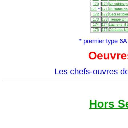
170
170
Ne soldez p
171
**
171
Du sable da
172
172
Ceci est bie
173
173
Trempe ton 
174
174
Lâche-le, il 
175
175
Céréales kil
* premier type 6A
Oeuvre
Les chefs-ouvres de 
Hors S