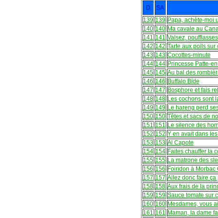
D
SA
139
139
Papa, achète-moi 
140
140
Ma cavale au Can
141
141
Valsez, pouffiasses
142
142
Tarte aux poils s
143
143
Cocottes-minute
144
144
Princesse Patte-en-
145
145
Au bal des rombièr
146
146
Buffalo Bide
147
147
Bosphore et fais re
148
148
Les cochons sont 
149
149
Le hareng perd se
150
150
Têtes et sacs de n
151
151
Le silence des ho
152
152
Y en avait dans les
153
153
Al Capote
154
154
Faites chauffer la c
155
155
La matrone des sl
156
156
Foiridon à Morbac 
157
157
Allez donc faire ça 
158
158
Aux frais de la pri
159
159
Sauce tomate sur 
160
160
Mesdames, vous ai
161
161
Maman, la dame fai