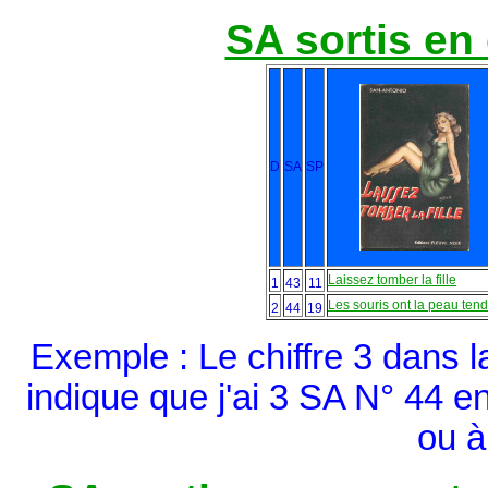
SA sortis en
D
SA
SP
Laissez tomber la fille
1
43
11
Les souris ont la peau ten
2
44
19
Exemple : Le chiffre 3 dans 
indique que j'ai 3 SA N° 44 
ou à