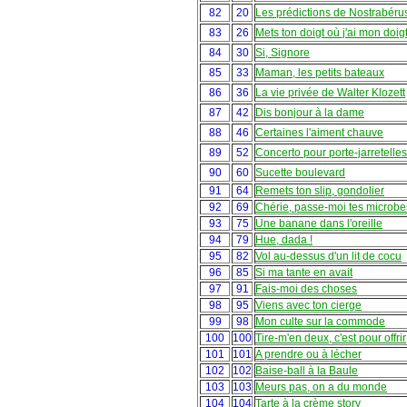
82
20
Les prédictions de Nostrabéru
83
26
Mets ton doigt où j'ai mon doig
84
30
Si, Signore
85
33
Maman, les petits bateaux
86
36
La vie privée de Walter Klozett
87
42
Dis bonjour à la dame
88
46
Certaines l'aiment chauve
89
52
Concerto pour porte-jarretelles
90
60
Sucette boulevard
91
64
Remets ton slip, gondolier
92
69
Chérie, passe-moi tes microbes
93
75
Une banane dans l'oreille
94
79
Hue, dada !
95
82
Vol au-dessus d'un lit de cocu
96
85
Si ma tante en avait
97
91
Fais-moi des choses
98
95
Viens avec ton cierge
99
98
Mon culte sur la commode
100
100
Tire-m'en deux, c'est pour offrir
101
101
A prendre ou à lécher
102
102
Baise-ball à la Baule
103
103
Meurs pas, on a du monde
104
104
Tarte à la crème story