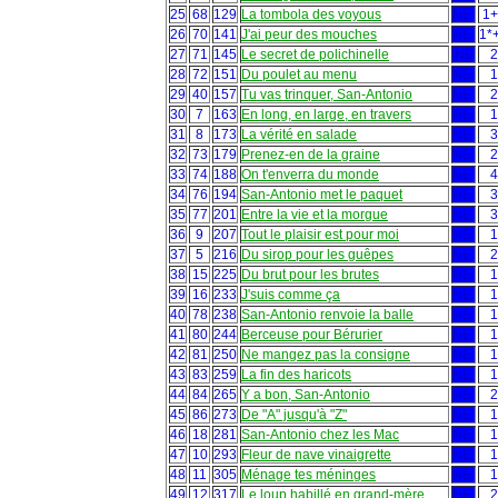
25
68
129
La tombola des voyous
NE
1+
26
70
141
J'ai peur des mouches
NE
1*
27
71
145
Le secret de polichinelle
NE
2
28
72
151
Du poulet au menu
NE
1
29
40
157
Tu vas trinquer, San-Antonio
NE
2
30
7
163
En long, en large, en travers
NE
1
31
8
173
La vérité en salade
NE
3
32
73
179
Prenez-en de la graine
NE
2
33
74
188
On t'enverra du monde
NE
4
34
76
194
San-Antonio met le paquet
NE
3
35
77
201
Entre la vie et la morgue
NE
3
36
9
207
Tout le plaisir est pour moi
NE
1
37
5
216
Du sirop pour les guêpes
NE
2
38
15
225
Du brut pour les brutes
NE
1
39
16
233
J'suis comme ça
NE
1
40
78
238
San-Antonio renvoie la balle
NE
1
41
80
244
Berceuse pour Bérurier
NE
1
42
81
250
Ne mangez pas la consigne
NE
1
43
83
259
La fin des haricots
NE
1
44
84
265
Y a bon, San-Antonio
NE
2
45
86
273
De "A" jusqu'à "Z"
NE
1
46
18
281
San-Antonio chez les Mac
NE
1
47
10
293
Fleur de nave vinaigrette
NE
1
48
11
305
Ménage tes méninges
NE
1
49
12
317
Le loup habillé en grand-mère
NE
2