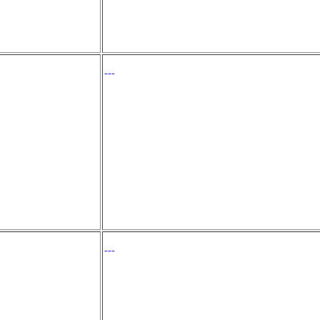
---
---