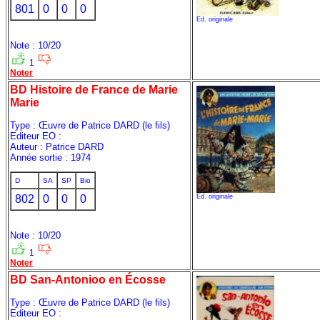
801
0
0
0
Ed. originale
Note : 10/20
1
Noter
BD Histoire de France de Marie
Marie
Type : Œuvre de Patrice DARD (le fils)
Editeur EO :
Auteur : Patrice DARD
Année sortie : 1974
D
SA
SP
Bio
802
0
0
0
Ed. originale
Note : 10/20
1
Noter
BD San-Antonioo en Écosse
Type : Œuvre de Patrice DARD (le fils)
Editeur EO :