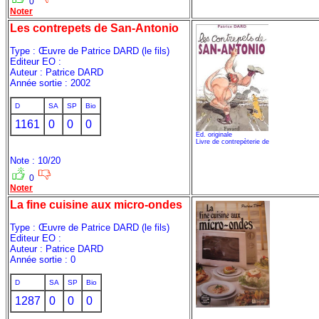
0
Noter
Les contrepets de San-Antonio
Type : Œuvre de Patrice DARD (le fils)
Editeur EO :
Auteur : Patrice DARD
Année sortie : 2002
D
SA
SP
Bio
1161
0
0
0
Ed. originale
Livre de contrepèterie de
Note : 10/20
0
Noter
La fine cuisine aux micro-ondes
Type : Œuvre de Patrice DARD (le fils)
Editeur EO :
Auteur : Patrice DARD
Année sortie : 0
D
SA
SP
Bio
1287
0
0
0