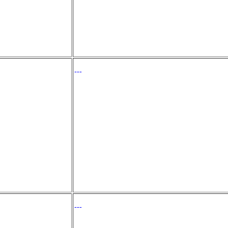
---
---