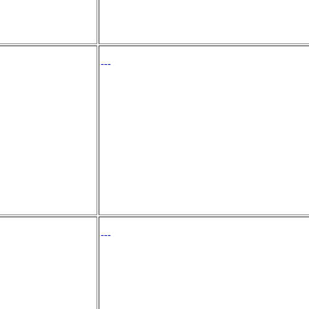
---
---