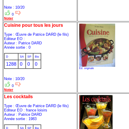
Note : 10/20
0
Noter
Cuisine pour tous les jours
Type : Œuvre de Patrice DARD (le fils)
Editeur EO :
Auteur : Patrice DARD
Année sortie : 0
D
SA
SP
Bio
1288
0
0
0
Ed. originale
Note : 10/20
0
Noter
Les cocktails
Type : Œuvre de Patrice DARD (le fils)
Editeur EO : france loisirs
Auteur : Patrice DARD
Année sortie : 1983
D
SA
SP
Bio