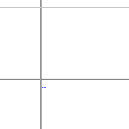
---
---