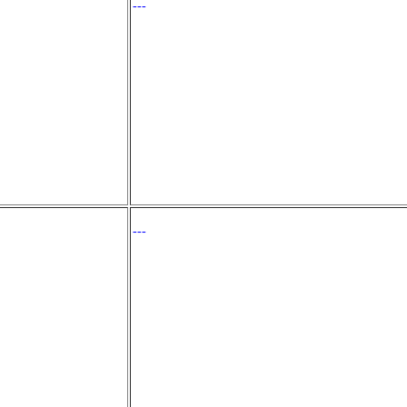
---
---