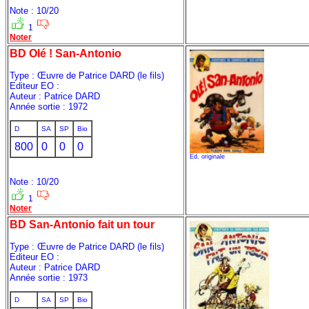
Note : 10/20
1
Noter
BD Olé ! San-Antonio
Type : Œuvre de Patrice DARD (le fils)
Editeur EO :
Auteur : Patrice DARD
Année sortie : 1972
D
SA
SP
Bio
800
0
0
0
Ed. originale
Note : 10/20
1
Noter
BD San-Antonio fait un tour
Type : Œuvre de Patrice DARD (le fils)
Editeur EO :
Auteur : Patrice DARD
Année sortie : 1973
D
SA
SP
Bio