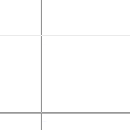
---
---