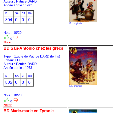
Auteur : Patrice DARD
Année sortie : 1972
D
SA
SP
Bio
804
0
0
0
Ed. originale
Note : 10/20
0
Noter
BD San-Antonio chez les grecs
Type : Œuvre de Patrice DARD (le fils)
Editeur EO :
Auteur : Patrice DARD
Année sortie : 1973
D
SA
SP
Bio
805
0
0
0
Ed. originale
Note : 10/20
0
Noter
BD Marie-marie en Tyranie