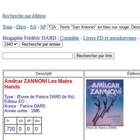
Recherche par édition
Tous
-
Dico
-
SA
-
SP
Biogaphie Frédéric DARD :
Complète
-
Livres FD et speudonymes
Descriptif
Édition
Amilcar ZANNONI Les Mains
Hands
Type : Œuvre de Patrice DARD (le fils)
Editeur EO :
Auteur : Patrice DARD
Année sortie : 1986
D
SA
SP
Bio
720
0
0
0
Photo de Patrice DARD