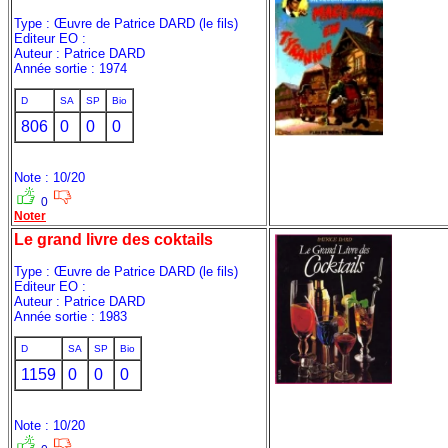
Type : Œuvre de Patrice DARD (le fils)
Editeur EO :
Auteur : Patrice DARD
Année sortie : 1974
D
SA
SP
Bio
806
0
0
0
Note : 10/20
0
Noter
Le grand livre des coktails
Type : Œuvre de Patrice DARD (le fils)
Editeur EO :
Auteur : Patrice DARD
Année sortie : 1983
D
SA
SP
Bio
1159
0
0
0
Note : 10/20