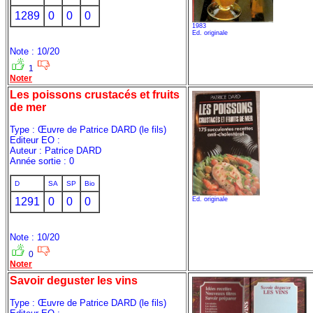
1289
0
0
0
1983
Ed. originale
Note : 10/20
1
Noter
Les poissons crustacés et fruits
de mer
Type : Œuvre de Patrice DARD (le fils)
Editeur EO :
Auteur : Patrice DARD
Année sortie : 0
D
SA
SP
Bio
1291
0
0
0
Ed. originale
Note : 10/20
0
Noter
Savoir deguster les vins
Type : Œuvre de Patrice DARD (le fils)