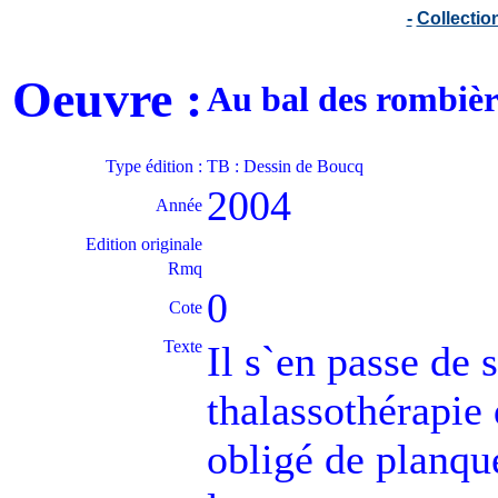
-
Collecti
Oeuvre :
Au bal des rombiè
Type édition :
TB : Dessin de Boucq
2004
Année
Edition originale
Rmq
0
Cote
Texte
Il s`en passe de s
thalassothérapie
obligé de planque