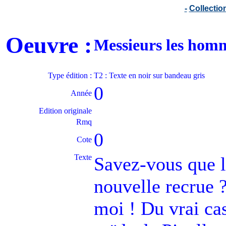
-
Collecti
Oeuvre :
Messieurs les hom
Type édition :
T2 : Texte en noir sur bandeau gris
0
Année
Edition originale
Rmq
0
Cote
Texte
Savez-vous que l
nouvelle recrue 
moi ! Du vrai cas