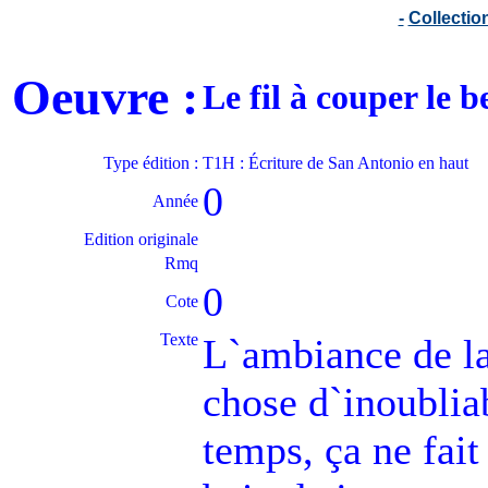
-
Collecti
Oeuvre :
Le fil à couper le
Type édition :
T1H : Écriture de San Antonio en haut
0
Année
Edition originale
Rmq
0
Cote
Texte
L`ambiance de la
chose d`inoubli
temps, ça ne fait