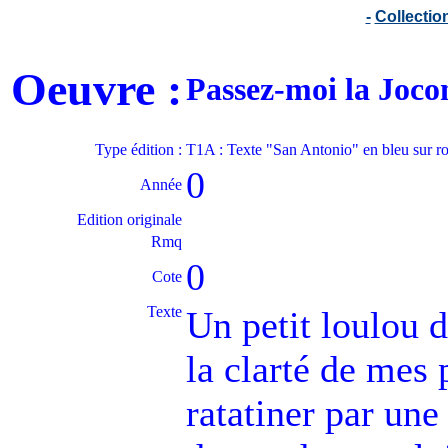
-
Collecti
Oeuvre :
Passez-moi la Joc
Type édition :
T1A : Texte "San Antonio" en bleu sur r
0
Année
Edition originale
Rmq
0
Cote
Texte
Un petit loulou d
la clarté de mes p
ratatiner par un