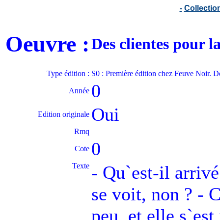
-
Collecti
Oeuvre :
Des clientes pour 
Type édition :
S0 : Première édition chez Feuve Noir. D
0
Année
Oui
Edition originale
Rmq
0
Cote
Texte
- Qu`est-il arrivé
se voit, non ? - 
peu, et elle s`est