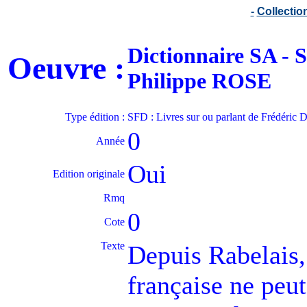
-
Collecti
Dictionnaire SA 
Oeuvre :
Philippe ROSE
Type édition :
SFD : Livres sur ou parlant de Frédéri
0
Année
Oui
Edition originale
Rmq
0
Cote
Texte
Depuis Rabelais,
française ne peut