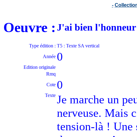
-
Collecti
Oeuvre :
J'ai bien l'honneu
Type édition :
T5 : Texte SA vertical
0
Année
Edition originale
Rmq
0
Cote
Texte
Je marche un peu
nerveuse. Mais c
tension-là ! Une