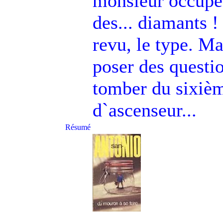
monsieur occupé à
des... diamants !
revu, le type. Ma
poser des questio
tomber du sixièm
d`ascenseur...
Résumé