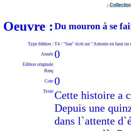
-
Collecti
Oeuvre :
Du mouron à se fa
Type édition :
T4 : "San" écrit sur "Antonio en haut ou
0
Année
Edition originale
Rmq
0
Cote
Texte
Cette histoire a
Depuis une quinza
dans l`attente d`