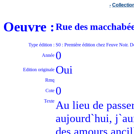
-
Collecti
Oeuvre :
Rue des macchabée
Type édition :
S0 : Première édition chez Feuve Noir. D
0
Année
Oui
Edition originale
Rmq
0
Cote
Texte
Au lieu de passe
aujourd`hui, j`au
des amours ancill