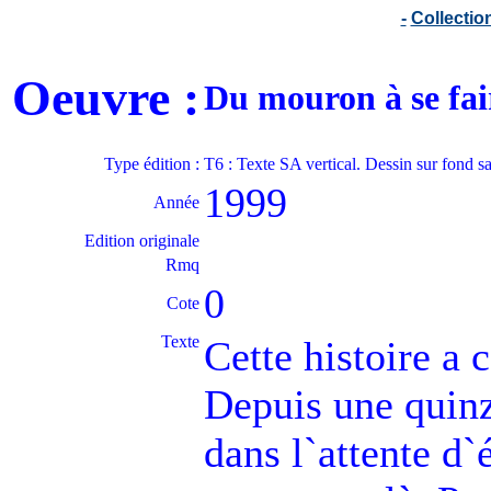
-
Collecti
Oeuvre :
Du mouron à se fa
Type édition :
T6 : Texte SA vertical. Dessin sur fond s
1999
Année
Edition originale
Rmq
0
Cote
Texte
Cette histoire a
Depuis une quinza
dans l`attente d`