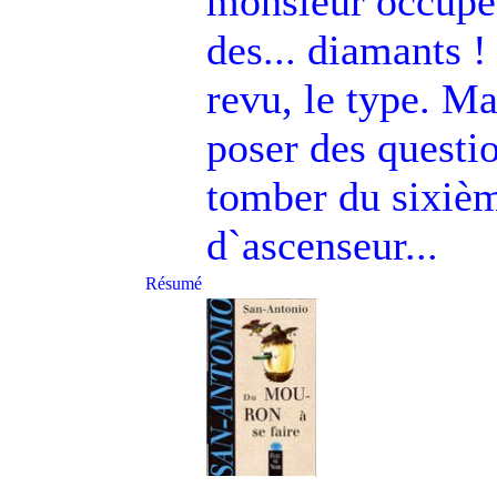
monsieur occupé à
des... diamants !
revu, le type. Ma
poser des questio
tomber du sixièm
d`ascenseur...
Résumé