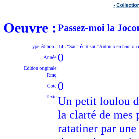
-
Collecti
Oeuvre :
Passez-moi la Joc
Type édition :
T4 : "San" écrit sur "Antonio en haut ou
0
Année
Edition originale
Rmq
0
Cote
Texte
Un petit loulou d
la clarté de mes p
ratatiner par un