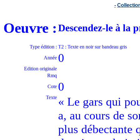
-
Collecti
Oeuvre :
Descendez-le à la 
Type édition :
T2 : Texte en noir sur bandeau gris
0
Année
Edition originale
Rmq
0
Cote
Texte
« Le gars qui pou
a, au cours de s
plus débectante q