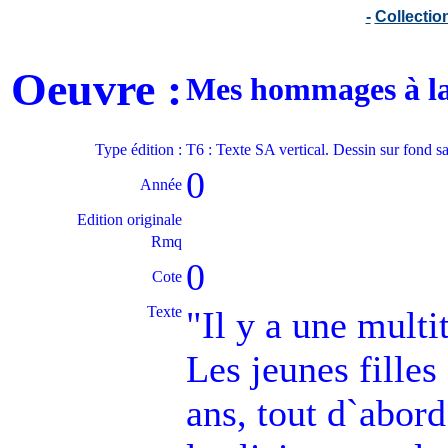
-
Collecti
Oeuvre :
Mes hommages à la
Type édition :
T6 : Texte SA vertical. Dessin sur fond s
0
Année
Edition originale
Rmq
0
Cote
Texte
"Il y a une multi
Les jeunes filles
ans, tout d`abord