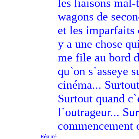
les liaisons mal-
wagons de seconde
et les imparfaits
y a une chose qu
me file au bord d
qu`on s`asseye s
cinéma... Surtout
Surtout quand c`e
l`outrageur... Su
commencement d`
Résumé