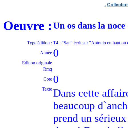
-
Collecti
Oeuvre :
Un os dans la noc
Type édition :
T4 : "San" écrit sur "Antonio en haut ou
0
Année
Edition originale
Rmq
0
Cote
Texte
Dans cette affair
beaucoup d`anch
prend un sérieux 