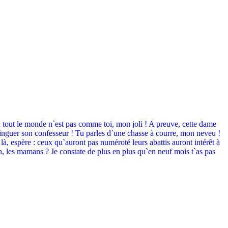
en tout le monde n`est pas comme toi, mon joli ! A preuve, cette dame
flinguer son confesseur ! Tu parles d`une chasse à courre, mon neveu !
 là, espère : ceux qu`auront pas numéroté leurs abattis auront intérêt à
on, les mamans ? Je constate de plus en plus qu`en neuf mois t`as pas