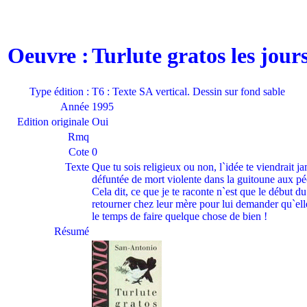
Oeuvre :
Turlute gratos les jou
Type édition :
T6 : Texte SA vertical. Dessin sur fond sable
Année
1995
Edition originale
Oui
Rmq
Cote
0
Texte
Que tu sois religieux ou non, l`idée te viendrait 
défuntée de mort violente dans la guitoune aux péc
Cela dit, ce que je te raconte n`est que le début d
retourner chez leur mère pour lui demander qu`elle
le temps de faire quelque chose de bien !
Résumé