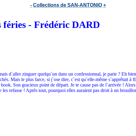
-
Collections de SAN-ANTONIO
+
rs féries - Frédéric DARD
jamais d`aller zinguer quelqu`un dans un confessionnal, je parie ? Eh bi
hés. Mais le plus farce, si j`ose dire, c`est qu`elle-même s`apprêtait à 
u book. Son gracieux point de départ. Je te cause pas de l`arrivée ! Alors
 les refasse ! Après tout, pourquoi elles auraient pas droit à un brouill