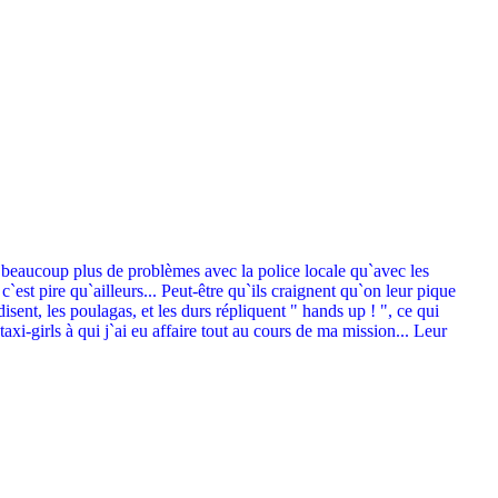
a beaucoup plus de problèmes avec la police locale qu`avec les
est pire qu`ailleurs... Peut-être qu`ils craignent qu`on leur pique
isent, les poulagas, et les durs répliquent " hands up ! ", ce qui
xi-girls à qui j`ai eu affaire tout au cours de ma mission... Leur