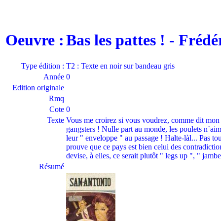
Oeuvre :
Bas les pattes ! - Fré
Type édition :
T2 : Texte en noir sur bandeau gris
Année
0
Edition originale
Rmq
Cote
0
Texte
Vous me croirez si vous voudrez, comme dit mon ét
gangsters ! Nulle part au monde, les poulets n`aim
leur " enveloppe " au passage ! Halte-làl... Pas tou
prouve que ce pays est bien celui des contradiction
devise, à elles, ce serait plutôt " legs up ", " jambe
Résumé