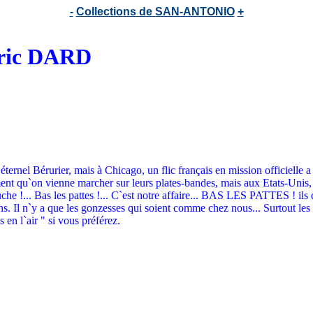
-
Collections de SAN-ANTONIO
+
déric DARD
ernel Bérurier, mais à Chicago, un flic français en mission officielle 
ent qu`on vienne marcher sur leurs plates-bandes, mais aux Etats-Unis, c`
che !... Bas les pattes !... C`est notre affaire... BAS LES PATTES ! ils d
s. Il n`y a que les gonzesses qui soient comme chez nous... Surtout les ta
s en l`air " si vous préférez.