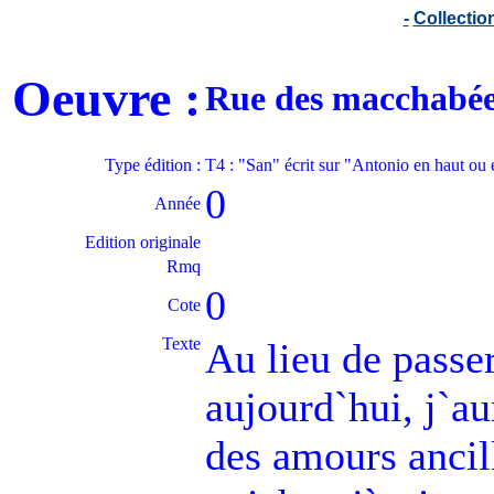
-
Collecti
Oeuvre :
Rue des macchabée
Type édition :
T4 : "San" écrit sur "Antonio en haut ou
0
Année
Edition originale
Rmq
0
Cote
Texte
Au lieu de passe
aujourd`hui, j`au
des amours ancill