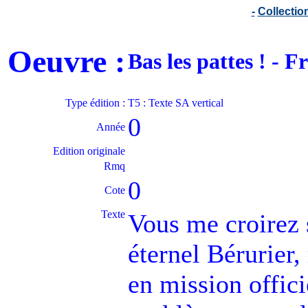
-
Collecti
Oeuvre :
Bas les pattes ! -
Type édition :
T5 : Texte SA vertical
0
Année
Edition originale
Rmq
0
Cote
Texte
Vous me croirez
éternel Bérurier,
en mission offic