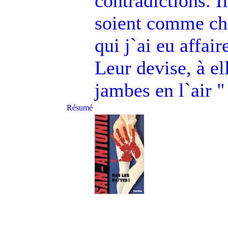
contradictions. I
soient comme chez
qui j`ai eu affai
Leur devise, à ell
jambes en l`air "
Résumé