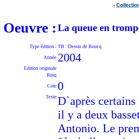
-
Collecti
Oeuvre :
La queue en tromp
Type édition :
TB : Dessin de Boucq
2004
Année
Edition originale
Rmq
0
Cote
Texte
D`après certains
il y a deux basse
Antonio. Le pre