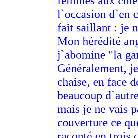
femmes aux chien
l`occasion d`en 
fait saillant : j
Mon hérédité ang
j`abomine "la ga
Généralement, je
chaise, en face 
beaucoup d`autres
mais je ne vais 
couverture ce qu
raconté en trois c