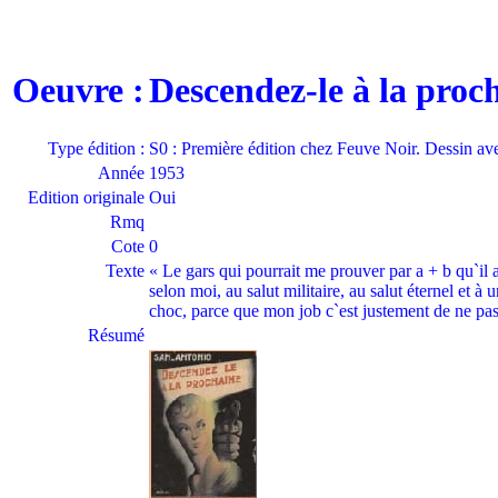
Oeuvre :
Descendez-le à la pro
Type édition :
S0 : Première édition chez Feuve Noir. Dessin av
Année
1953
Edition originale
Oui
Rmq
Cote
0
Texte
« Le gars qui pourrait me prouver par a + b qu`il a
selon moi, au salut militaire, au salut éternel et à 
choc, parce que mon job c`est justement de ne pas 
Résumé