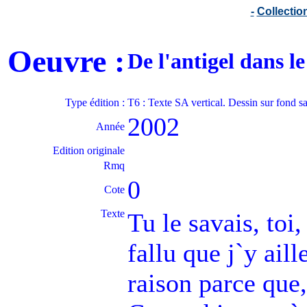
-
Collecti
Oeuvre :
De l'antigel dans 
Type édition :
T6 : Texte SA vertical. Dessin sur fond s
2002
Année
Edition originale
Rmq
0
Cote
Texte
Tu le savais, toi,
fallu que j`y ail
raison parce que,