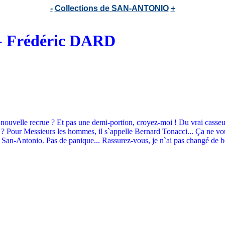
-
Collections de SAN-ANTONIO
+
 - Frédéric DARD
nouvelle recrue ? Et pas une demi-portion, croyez-moi ! Du vrai casseur.
 Pour Messieurs les hommes, il s`appelle Bernard Tonacci... Ça ne vous d
an-Antonio. Pas de panique... Rassurez-vous, je n`ai pas changé de bord.